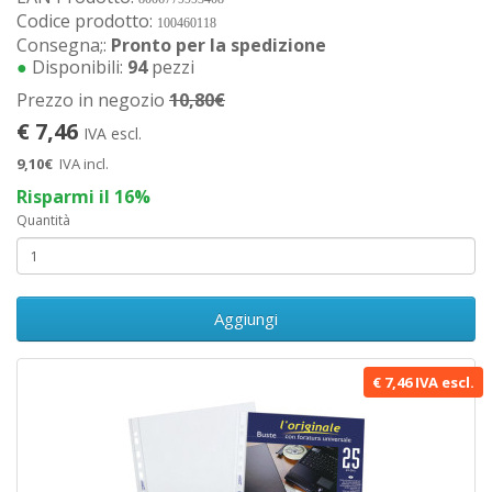
Codice prodotto:
100460118
Consegna;:
Pronto per la spedizione
●
Disponibili:
94
pezzi
Prezzo in negozio
10,80€
€ 7,46
IVA escl.
9,10€
IVA incl.
Risparmi il 16%
Quantità
Aggiungi
€ 7,46 IVA escl.