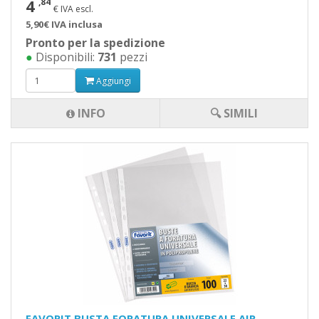
4
,84
€ IVA escl.
5,90€ IVA inclusa
Pronto per la spedizione
●
Disponibili:
731
pezzi
Aggiungi
INFO
🔍 SIMILI
FAVORIT BUSTA FORATURA UNIVERSALE AIR