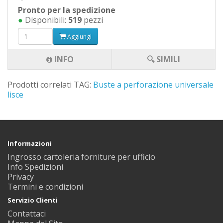
Pronto per la spedizione
●
Disponibili:
519
pezzi
Aggiungi
INFO
🔍 SIMILI
Prodotti correlati TAG:
Buste a perforazione universale
lisce
Informazioni
Ingrosso cartoleria forniture per ufficio
Info Spedizioni
Privacy
Termini e condizioni
Servizio Clienti
Contattaci