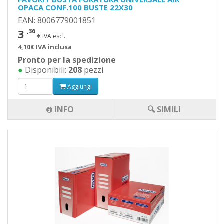
OPACA CONF.100 BUSTE 22X30
EAN: 8006779001851
3
,36
€ IVA escl.
4,10€ IVA inclusa
Pronto per la spedizione
●
Disponibili:
208
pezzi
Aggiungi
INFO
🔍 SIMILI