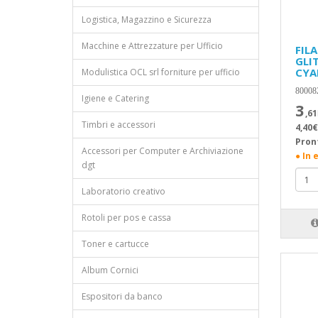
Logistica, Magazzino e Sicurezza
Macchine e Attrezzature per Ufficio
FIL
GLI
CYA
Modulistica OCL srl forniture per ufficio
80008
Igiene e Catering
3
,61
Timbri e accessori
4,40€
Pron
Accessori per Computer e Archiviazione
● In 
dgt
Laboratorio creativo
Rotoli per pos e cassa
Toner e cartucce
Album Cornici
Espositori da banco