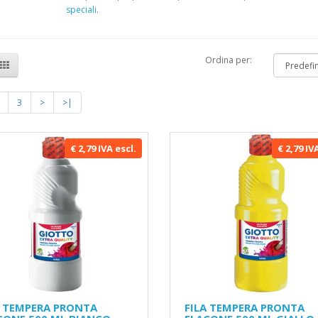
speciali
.
Ordina per:
3
>
>|
€ 2,79 IVA escl.
€ 2,79 IV
A TEMPERA PRONTA
FILA TEMPERA PRONTA