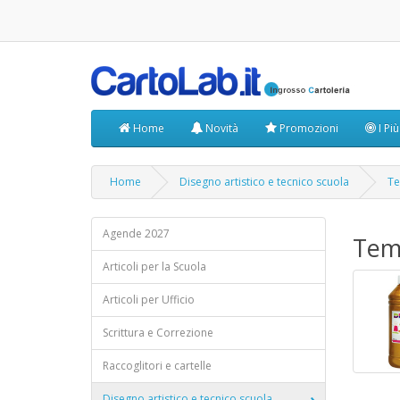
Home
Novità
Promozioni
I Pi
Home
Disegno artistico e tecnico scuola
Te
Agende 2027
Temp
Articoli per la Scuola
Articoli per Ufficio
Scrittura e Correzione
Raccoglitori e cartelle
Disegno artistico e tecnico scuola