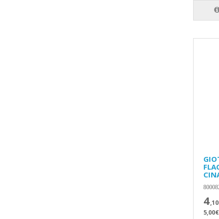
GIO
FLA
CIN
80008
4
,10
5,00€