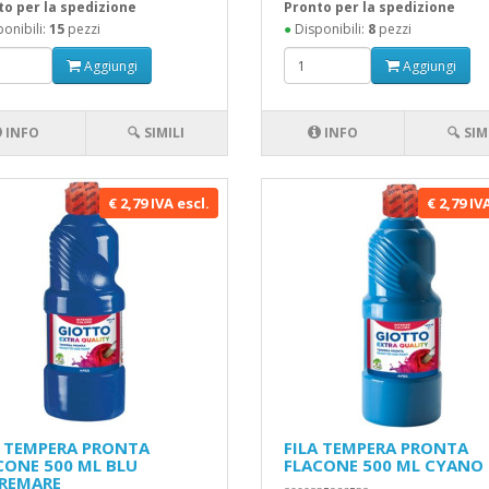
to per la spedizione
Pronto per la spedizione
onibili:
15
pezzi
●
Disponibili:
8
pezzi
Aggiungi
Aggiungi
INFO
🔍 SIMILI
INFO
🔍 SIM
€ 2,79 IVA escl.
€ 2,79 IV
A TEMPERA PRONTA
FILA TEMPERA PRONTA
CONE 500 ML BLU
FLACONE 500 ML CYANO
REMARE