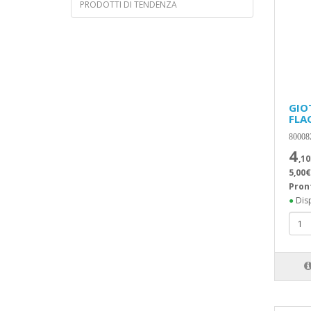
PRODOTTI DI TENDENZA
GIO
FLA
80008
4
,10
5,00€
Pron
●
Disp