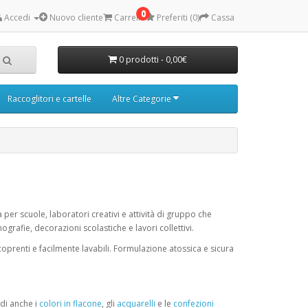
0
Accedi
Nuovo cliente
Carrello
Preferiti (0)
Cassa
0 prodotti - 0,00€
Raccoglitori e cartelle
Altre Categorie
per scuole, laboratori creativi e attività di gruppo che
ografie, decorazioni scolastiche e lavori collettivi.
 coprenti e facilmente lavabili. Formulazione atossica e sicura
edi anche i
colori in flacone
, gli
acquarelli
e le
confezioni