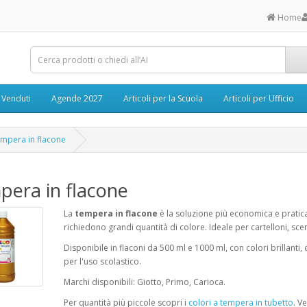
Home
ù Venduti
Agende 2027
Articoli per la Scuola
Articoli per Ufficio
mpera in flacone
era in flacone
La
tempera in flacone
è la soluzione più economica e pratica 
richiedono grandi quantità di colore. Ideale per cartelloni, scen
Disponibile in flaconi da 500 ml e 1000 ml, con colori brillanti,
per l'uso scolastico.
Marchi disponibili: Giotto, Primo, Carioca.
Per quantità più piccole scopri i
colori a tempera in tubetto
. V