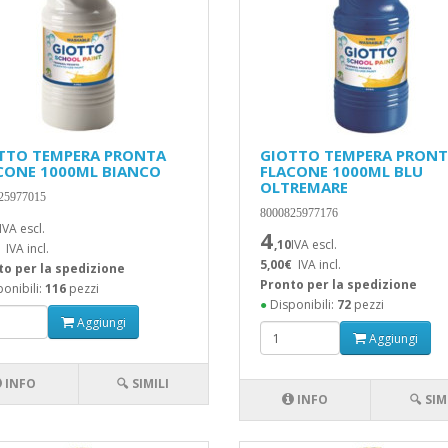
TTO TEMPERA PRONTA
GIOTTO TEMPERA PRON
CONE 1000ML BIANCO
FLACONE 1000ML BLU
OLTREMARE
25977015
8000825977176
IVA escl.
4
,10
IVA escl.
IVA incl.
5,00€
IVA incl.
to per la spedizione
Pronto per la spedizione
onibili:
116
pezzi
●
Disponibili:
72
pezzi
Aggiungi
Aggiungi
INFO
🔍 SIMILI
INFO
🔍 SIM