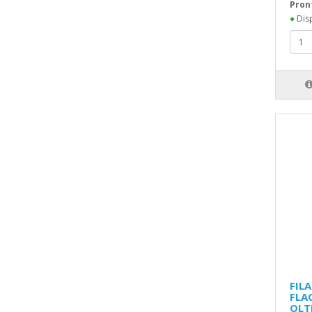
Pron
●
Disp
FIL
FLA
OLT