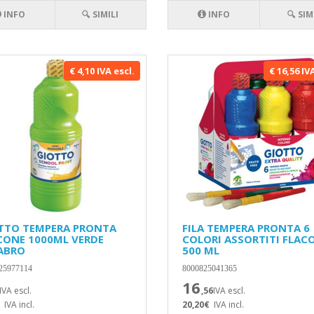
INFO
🔍 SIMILI
INFO
🔍 SIM
€ 4,10 IVA escl.
€ 16,56 IV
TTO TEMPERA PRONTA
FILA TEMPERA PRONTA 6
CONE 1000ML VERDE
COLORI ASSORTITI FLAC
ABRO
500 ML
25977114
8000825041365
16
IVA escl.
,56
IVA escl.
IVA incl.
20,20€
IVA incl.