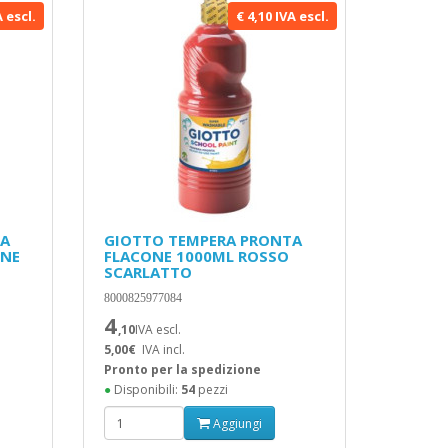
A escl.
€ 4,10 IVA escl.
TA
GIOTTO TEMPERA PRONTA
ONE
FLACONE 1000ML ROSSO
SCARLATTO
8000825977084
4
,10
IVA escl.
5,00€
IVA incl.
Pronto per la spedizione
●
Disponibili:
54
pezzi
Aggiungi