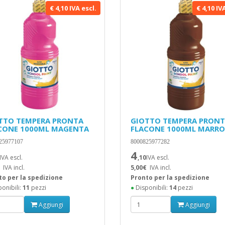
€ 4,10 IVA escl.
€ 4,10 IV
TTO TEMPERA PRONTA
GIOTTO TEMPERA PRON
CONE 1000ML MAGENTA
FLACONE 1000ML MARR
25977107
8000825977282
4
IVA escl.
,10
IVA escl.
IVA incl.
5,00€
IVA incl.
to per la spedizione
Pronto per la spedizione
onibili:
11
pezzi
●
Disponibili:
14
pezzi
Aggiungi
Aggiungi