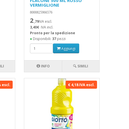
FLACONE 500 ML ROSSO
VERMIGLIONE
8000825966576
2
,79
IVA escl.
3,40€
IVA incl.
Pronto per la spedizione
●
Disponibili:
37
pezzi
Aggiungi
ILI
INFO
🔍 SIMILI
A escl.
€ 4,18 IVA escl.