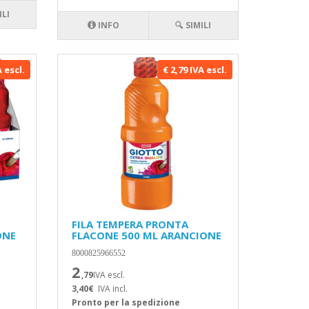
ILI
INFO
🔍 SIMILI
A escl.
€ 2,79 IVA escl.
FILA TEMPERA PRONTA
ONE
FLACONE 500 ML ARANCIONE
8000825966552
2
,79
IVA escl.
3,40€
IVA incl.
Pronto per la spedizione