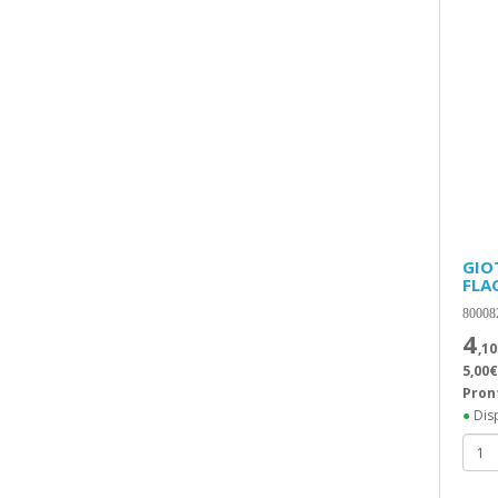
GIO
FLA
80008
4
,10
5,00€
Pron
●
Disp