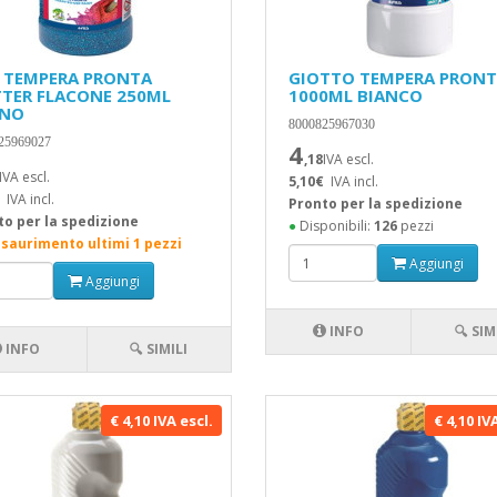
A TEMPERA PRONTA
GIOTTO TEMPERA PRON
TTER FLACONE 250ML
1000ML BIANCO
NO
8000825967030
25969027
4
,18
IVA escl.
IVA escl.
5,10€
IVA incl.
IVA incl.
Pronto per la spedizione
to per la spedizione
●
Disponibili:
126
pezzi
esaurimento ultimi 1 pezzi
Aggiungi
Aggiungi
INFO
🔍 SIM
INFO
🔍 SIMILI
€ 4,10 IVA escl.
€ 4,10 IV