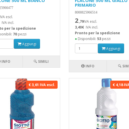
CONE 500 ML BIANCO
FLACONE 500 ML GIALLO
PRIMARIO
25966477
8000825966514
IVA escl.
2
,79
IVA escl.
IVA incl.
3,40€
IVA incl.
to per la spedizione
Pronto per la spedizione
onibili:
70
pezzi
●
Disponibili:
53
pezzi
Aggiungi
Aggiungi
INFO
🔍 SIMILI
INFO
🔍 SIM
€ 3,61 IVA escl.
€ 4,18 IV