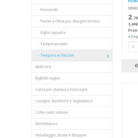
FLA
80008
- Pennarelli
2
,79
- Penne a china per disegno tecnico
3,40€
Pron
- Righe squadre
●
Disp
- Temperamatite
- Tempera in flacone
Belle Arti
Biglietti auguri
Carta per stampa e fotocopie
Lavagne, Bacheche e Segnaletica
Colle nastri adesivi
Etichettatura
Imballaggio, Buste e Shopper