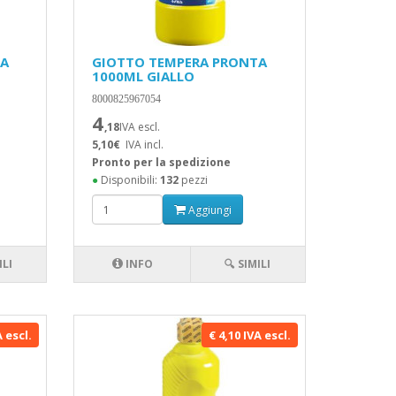
TA
GIOTTO TEMPERA PRONTA
1000ML GIALLO
8000825967054
4
,18
IVA escl.
5,10€
IVA incl.
Pronto per la spedizione
●
Disponibili:
132
pezzi
Aggiungi
ILI
INFO
🔍 SIMILI
A escl.
€ 4,10 IVA escl.