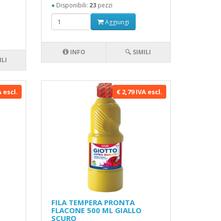
●
Disponibili:
23
pezzi
Aggiungi
INFO
🔍 SIMILI
ILI
A escl.
€ 2,79 IVA escl.
FILA TEMPERA PRONTA
FLACONE 500 ML GIALLO
SCURO