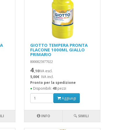
TA
GIOTTO TEMPERA PRONTA
FLACONE 1000ML GIALLO
PRIMARIO
8000825977022
4
,10
IVA escl.
5,00€
IVA incl.
Pronto per la spedizione
●
Disponibili:
48
pezzi
Aggiungi
ILI
INFO
🔍 SIMILI