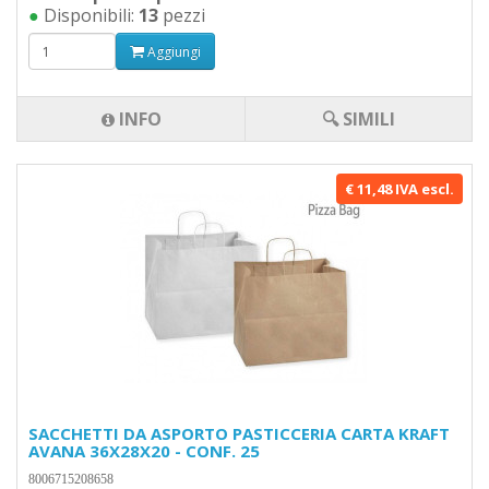
●
Disponibili:
13
pezzi
Aggiungi
INFO
🔍 SIMILI
€ 11,48 IVA escl.
SACCHETTI DA ASPORTO PASTICCERIA CARTA KRAFT
AVANA 36X28X20 - CONF. 25
8006715208658