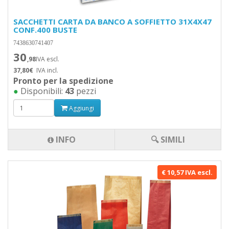
SACCHETTI CARTA DA BANCO A SOFFIETTO 31X4X47
CONF.400 BUSTE
7438630741407
30
,98
IVA escl.
37,80€
IVA incl.
Pronto per la spedizione
●
Disponibili:
43
pezzi
Aggiungi
INFO
🔍 SIMILI
€ 10,57 IVA escl.