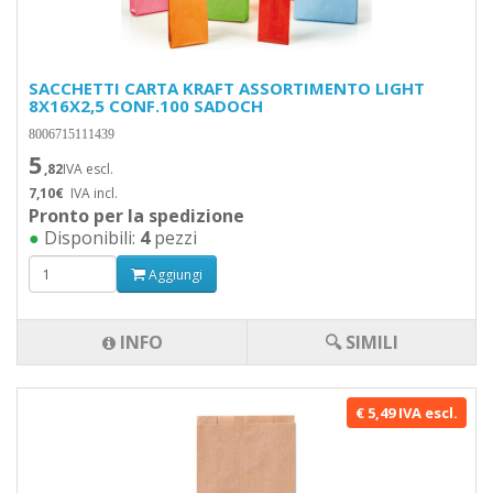
SACCHETTI CARTA KRAFT ASSORTIMENTO LIGHT
8X16X2,5 CONF.100 SADOCH
8006715111439
5
,82
IVA escl.
7,10€
IVA incl.
Pronto per la spedizione
●
Disponibili:
4
pezzi
Aggiungi
INFO
🔍 SIMILI
€ 5,49 IVA escl.