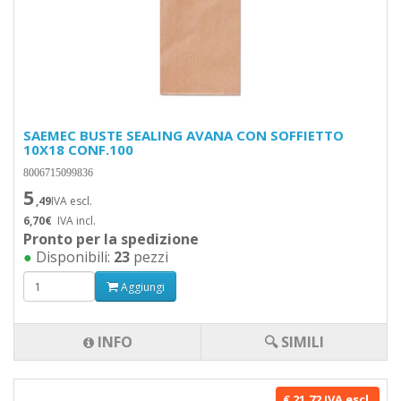
SAEMEC BUSTE SEALING AVANA CON SOFFIETTO
10X18 CONF.100
8006715099836
5
,49
IVA escl.
6,70€
IVA incl.
Pronto per la spedizione
●
Disponibili:
23
pezzi
Aggiungi
INFO
🔍 SIMILI
€ 21,72 IVA escl.