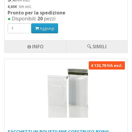
,41
IVA escl.
6,60€
IVA incl.
Pronto per la spedizione
●
Disponibili:
20
pezzi
Aggiungi
INFO
🔍 SIMILI
€ 132,79 IVA escl.
SACCHETTI IN POLIETILENE COESTRUSO BONG