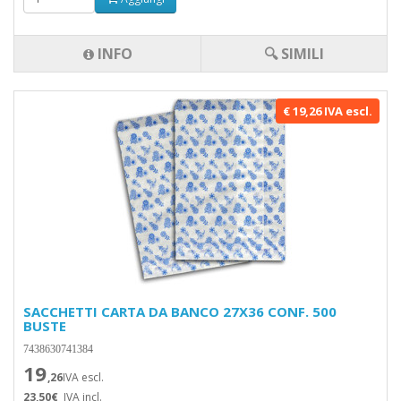
INFO
🔍 SIMILI
€ 19,26 IVA escl.
SACCHETTI CARTA DA BANCO 27X36 CONF. 500
BUSTE
7438630741384
19
,26
IVA escl.
23,50€
IVA incl.