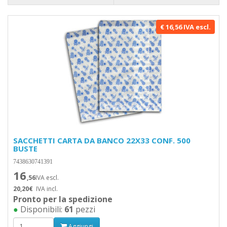
€ 16,56 IVA escl.
SACCHETTI CARTA DA BANCO 22X33 CONF. 500
BUSTE
7438630741391
16
,56
IVA escl.
20,20€
IVA incl.
Pronto per la spedizione
●
Disponibili:
61
pezzi
Aggiungi