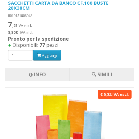
SACCHETTI CARTA DA BANCO CF.100 BUSTE
28X38CM
8010151008048
7
,21
IVA escl.
8,80€
IVA incl.
Pronto per la spedizione
●
Disponibili:
77
pezzi
Aggiungi
INFO
🔍 SIMILI
€ 5,82 IVA escl.