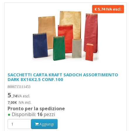
€ 5,74 IVA escl.
SACCHETTI CARTA KRAFT SADOCH ASSORTIMENTO
DARK 8X16X2.5 CONF.100
8006715111453
5
,74
IVA escl.
7,00€
IVA incl.
Pronto per la spedizione
●
Disponibili:
16
pezzi
Aggiungi