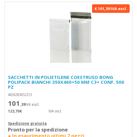
€ 101,39 IVA escl.
SACCHETTI IN POLIETILENE COESTRUSO BONG
POLIPACK BIANCHI 350X460+50 MM C3+ CONF. 500
PZ
4026283652213
101
,39
IVA escl.
123,70€
IVA incl.
Spedizione gratuita
Pronto per la spedizione
● In esaurimento ultimi 2 pezzi