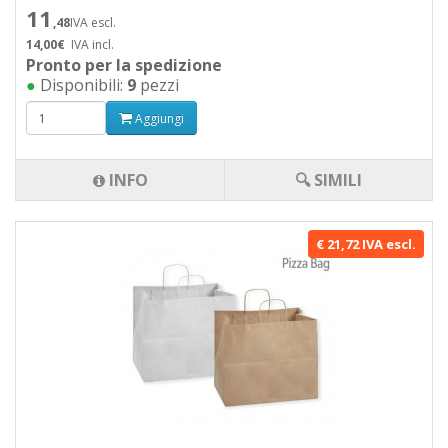
11
,48
IVA escl.
14,00€
IVA incl.
Pronto per la spedizione
●
Disponibili:
9
pezzi
Aggiungi
INFO
🔍 SIMILI
€ 21,72 IVA escl.