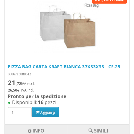
PIZZA BAG CARTA KRAFT BIANCA 37X33X33 - CF.25
8006715080612
21
,72
IVA escl.
26,50€
IVA incl.
Pronto per la spedizione
●
Disponibili:
16
pezzi
Aggiungi
INFO
🔍 SIMILI