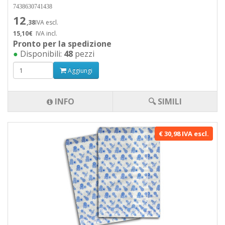
7438630741438
12
,38
IVA escl.
15,10€
IVA incl.
Pronto per la spedizione
●
Disponibili:
48
pezzi
Aggiungi
INFO
🔍 SIMILI
€ 30,98 IVA escl.