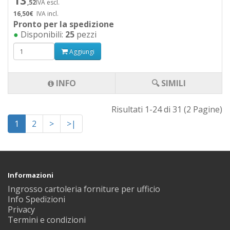
13
,52
IVA escl.
16,50€
IVA incl.
Pronto per la spedizione
●
Disponibili:
25
pezzi
Aggiungi
INFO
🔍 SIMILI
Risultati 1-24 di 31 (2 Pagine)
1
2
>
>|
Informazioni
Ingrosso cartoleria forniture per ufficio
Info Spedizioni
Privacy
Termini e condizioni