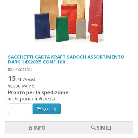
SACCHETTI CARTA KRAFT SADOCH ASSORTIMENTO
DARK 14X28X5 CONF.100
8006715111491
15
,41
IVA escl.
18,80€
IVA incl.
Pronto per la spedizione
●
Disponibili:
6
pezzi
Aggiungi
INFO
🔍 SIMILI