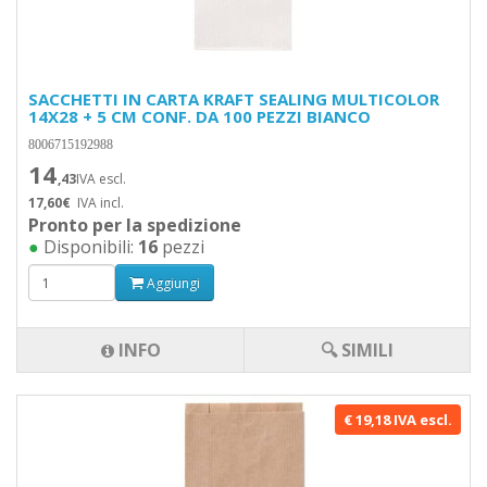
SACCHETTI IN CARTA KRAFT SEALING MULTICOLOR
14X28 + 5 CM CONF. DA 100 PEZZI BIANCO
8006715192988
14
,43
IVA escl.
17,60€
IVA incl.
Pronto per la spedizione
●
Disponibili:
16
pezzi
Aggiungi
INFO
🔍 SIMILI
€ 19,18 IVA escl.