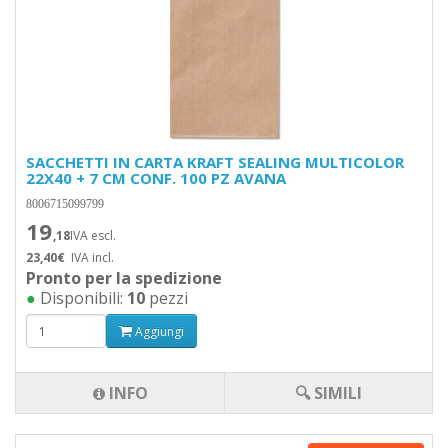
SACCHETTI IN CARTA KRAFT SEALING MULTICOLOR
22X40 + 7 CM CONF. 100 PZ AVANA
8006715099799
19
,18
IVA escl.
23,40€
IVA incl.
Pronto per la spedizione
●
Disponibili:
10
pezzi
Aggiungi
INFO
🔍 SIMILI