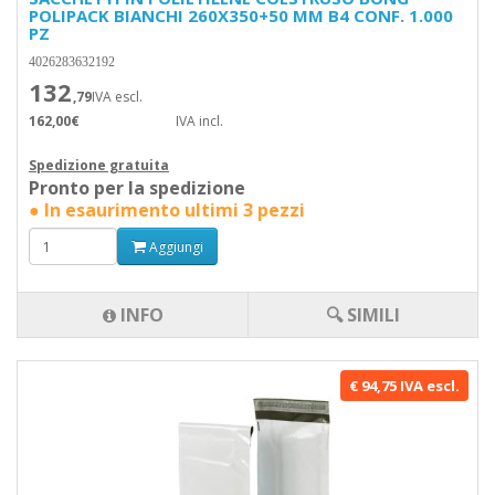
POLIPACK BIANCHI 260X350+50 MM B4 CONF. 1.000
PZ
4026283632192
132
,79
IVA escl.
162,00€
IVA incl.
Spedizione gratuita
Pronto per la spedizione
● In esaurimento ultimi 3 pezzi
Aggiungi
INFO
🔍 SIMILI
€ 94,75 IVA escl.