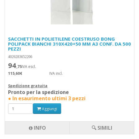
SACCHETTI IN POLIETILENE COESTRUSO BONG
POLIPACK BIANCHI 310X420+50 MM A3 CONF. DA 500
PEZZI
4026283652206
94
,75
IVA escl.
115,60€
IVA incl.
Spedizione gratuita
Pronto per la spedizione
● In esaurimento ultimi 3 pezzi
Aggiungi
INFO
🔍 SIMILI