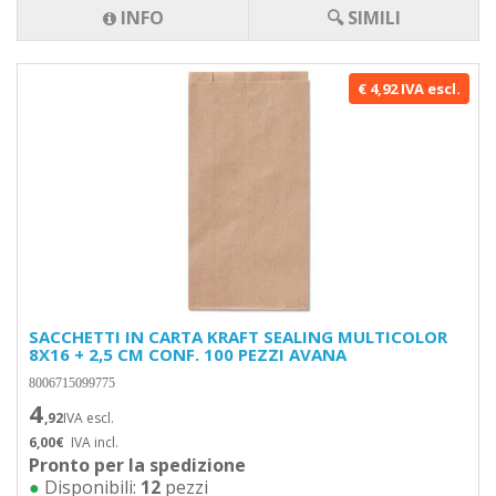
INFO
🔍 SIMILI
€ 4,92 IVA escl.
SACCHETTI IN CARTA KRAFT SEALING MULTICOLOR
8X16 + 2,5 CM CONF. 100 PEZZI AVANA
8006715099775
4
,92
IVA escl.
6,00€
IVA incl.
Pronto per la spedizione
●
Disponibili:
12
pezzi