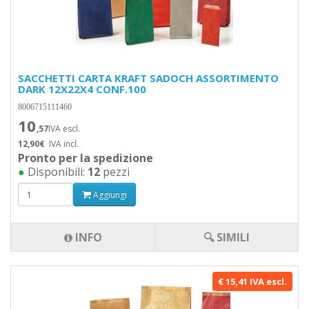
SACCHETTI CARTA KRAFT SADOCH ASSORTIMENTO
DARK 12X22X4 CONF.100
8006715111460
10
,57
IVA escl.
12,90€
IVA incl.
Pronto per la spedizione
●
Disponibili:
12
pezzi
Aggiungi
INFO
🔍 SIMILI
€ 15,41 IVA escl.