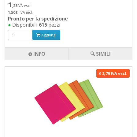
1
,23
IVA escl.
1,50€
IVA incl.
Pronto per la spedizione
●
Disponibili:
615
pezzi
Aggiungi
INFO
🔍 SIMILI
€ 2,79 IVA escl.