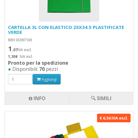
CARTELLA 3L CON ELASTICO 25X34.5 PLASTIFICATE
VERDE
8001182007100
1
,07
IVA escl.
1,30€
IVA incl.
Pronto per la spedizione
●
Disponibili:
70
pezzi
Aggiungi
INFO
🔍 SIMILI
€ 6,56 IVA escl.