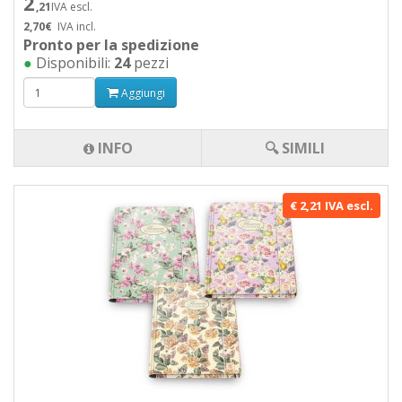
2
,21
IVA escl.
2,70€
IVA incl.
Pronto per la spedizione
●
Disponibili:
24
pezzi
Aggiungi
INFO
🔍 SIMILI
€ 2,21 IVA escl.