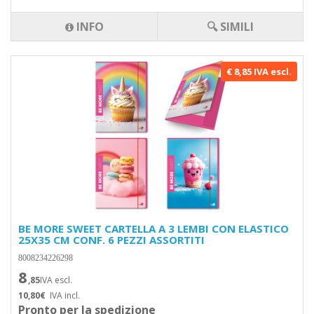
INFO
🔍 SIMILI
€ 8,85 IVA escl.
BE MORE SWEET CARTELLA A 3 LEMBI CON ELASTICO
25X35 CM CONF. 6 PEZZI ASSORTITI
8008234226298
8
,85
IVA escl.
10,80€
IVA incl.
Pronto per la spedizione