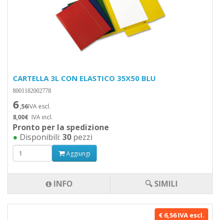
CARTELLA 3L CON ELASTICO 35X50 BLU
8001182002778
6
,56
IVA escl.
8,00€
IVA incl.
Pronto per la spedizione
●
Disponibili:
30
pezzi
Aggiungi
INFO
🔍 SIMILI
€ 6,56 IVA escl.