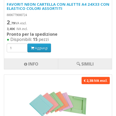
FAVORIT NEON CARTELLA CON ALETTE A4 24X33 CON
ELASTICO COLORI ASSORTITI
8006779000724
2
,79
IVA escl.
3,40€
IVA incl.
Pronto per la spedizione
●
Disponibili:
15
pezzi
Aggiungi
INFO
🔍 SIMILI
€ 2,38 IVA escl.