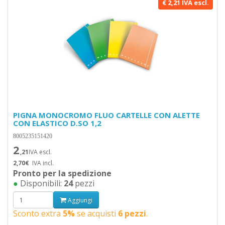
€ 2,21 IVA escl.
PIGNA MONOCROMO FLUO CARTELLE CON ALETTE
CON ELASTICO D.SO 1,2
8005235151420
2
,21
IVA escl.
2,70€
IVA incl.
Pronto per la spedizione
●
Disponibili:
24
pezzi
Aggiungi
Sconto extra
5%
se acquisti
6 pezzi
.