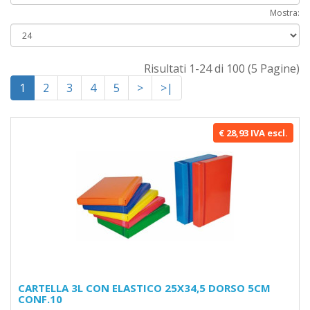
Mostra:
Risultati 1-24 di 100 (5 Pagine)
1
2
3
4
5
>
>|
€ 28,93 IVA escl.
CARTELLA 3L CON ELASTICO 25X34,5 DORSO 5CM
CONF.10