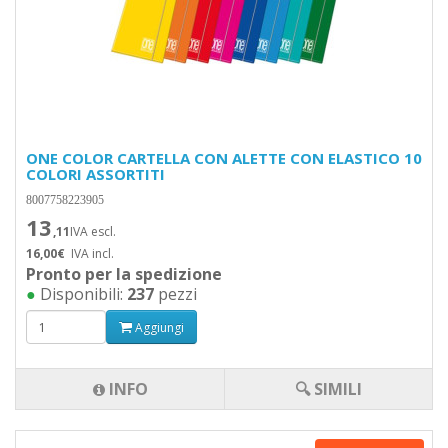
ONE COLOR CARTELLA CON ALETTE CON ELASTICO 10
COLORI ASSORTITI
8007758223905
13
,11
IVA escl.
16,00€
IVA incl.
Pronto per la spedizione
●
Disponibili:
237
pezzi
Aggiungi
INFO
🔍 SIMILI