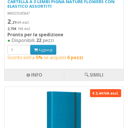
CARTELLA A 3 LEMBI PIGNA NATURE FLOWERS CON
ELASTICO ASSORTITI
8005235185647
2
,21
IVA escl.
2,70€
IVA incl.
Pronto per la spedizione
●
Disponibili:
22
pezzi
Aggiungi
Sconto extra
5%
se acquisti
6 pezzi
.
INFO
🔍 SIMILI
€ 3,44 IVA escl.