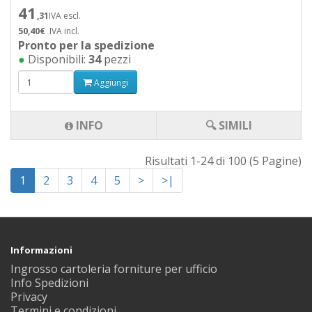
41
,31
IVA escl.
50,40€
IVA incl.
Pronto per la spedizione
●
Disponibili:
34
pezzi
Aggiungi
INFO
🔍 SIMILI
Risultati 1-24 di 100 (5 Pagine)
1
2
3
4
5
>
>|
Informazioni
Ingrosso cartoleria forniture per ufficio
Info Spedizioni
Privacy
Termini e condizioni