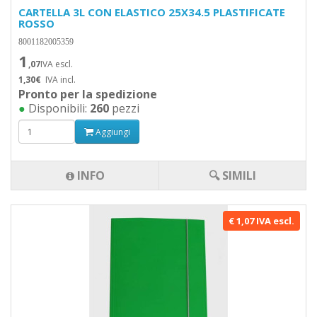
CARTELLA 3L CON ELASTICO 25X34.5 PLASTIFICATE
ROSSO
8001182005359
1
,07
IVA escl.
1,30€
IVA incl.
Pronto per la spedizione
●
Disponibili:
260
pezzi
Aggiungi
INFO
🔍 SIMILI
€ 1,07 IVA escl.