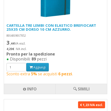
CARTELLA TRE LEMBI CON ELASTICO BREFIOCART
25X35 CM DORSO 10 CM AZZURRO.
8014819017052
3
,44
IVA escl.
4,20€
IVA incl.
Pronto per la spedizione
●
Disponibili:
89
pezzi
Aggiungi
Sconto extra
5%
se acquisti
6 pezzi
.
INFO
🔍 SIMILI
€ 1,23 IVA escl.