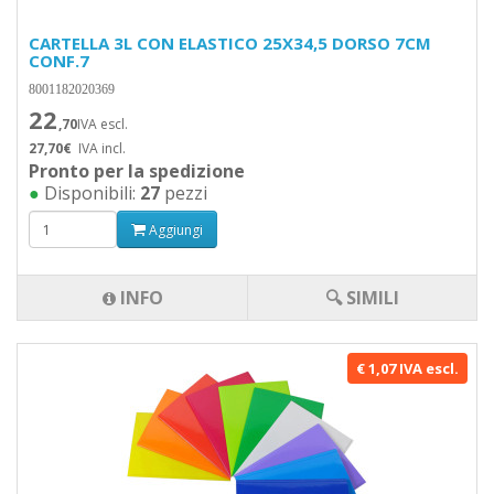
CARTELLA 3L CON ELASTICO 25X34,5 DORSO 7CM
CONF.7
8001182020369
22
,70
IVA escl.
27,70€
IVA incl.
Pronto per la spedizione
●
Disponibili:
27
pezzi
Aggiungi
INFO
🔍 SIMILI
€ 1,07 IVA escl.