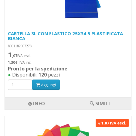
CARTELLA 3L CON ELASTICO 25X34.5 PLASTIFICATA
BIANCA
8001182007278
1
,07
IVA escl.
1,30€
IVA incl.
Pronto per la spedizione
●
Disponibili:
120
pezzi
Aggiungi
INFO
🔍 SIMILI
€ 1,07 IVA escl.