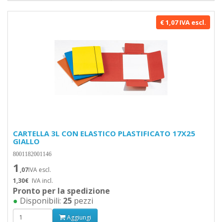
€ 1,07 IVA escl.
CARTELLA 3L CON ELASTICO PLASTIFICATO 17X25
GIALLO
8001182001146
1
,07
IVA escl.
1,30€
IVA incl.
Pronto per la spedizione
●
Disponibili:
25
pezzi
Aggiungi