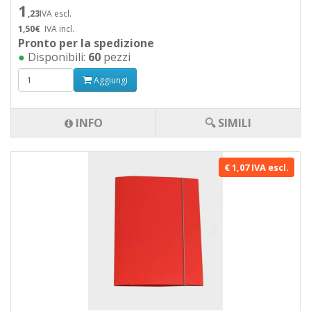
1
,23
IVA escl.
1,50€
IVA incl.
Pronto per la spedizione
●
Disponibili:
60
pezzi
Aggiungi
INFO
🔍 SIMILI
€ 1,07 IVA escl.