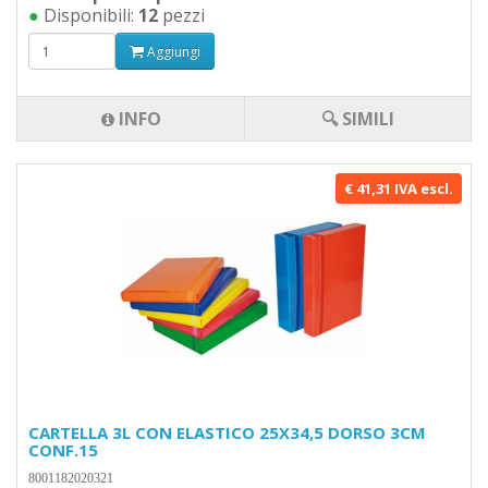
●
Disponibili:
12
pezzi
Aggiungi
INFO
🔍 SIMILI
€ 41,31 IVA escl.
CARTELLA 3L CON ELASTICO 25X34,5 DORSO 3CM
CONF.15
8001182020321