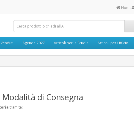
Home
ù Venduti
Agende 2027
Articoli per la Scuola
Articoli per Ufficio
e Modalità di Consegna
toria
tramite: