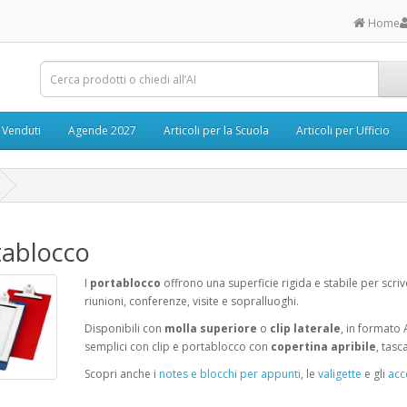
Home
ù Venduti
Agende 2027
Articoli per la Scuola
Articoli per Ufficio
tablocco
I
portablocco
offrono una superficie rigida e stabile per scri
riunioni, conferenze, visite e sopralluoghi.
Disponibili con
molla superiore
o
clip laterale
, in formato 
semplici con clip e portablocco con
copertina apribile
, tasc
Scopri anche i
notes e blocchi per appunti
, le
valigette
e gli
acc