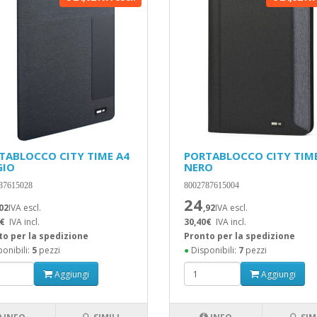
TABLOCCO CITY TIME A4
PORTABLOCCO CITY TIM
GIO
NERO
87615028
8002787615004
24
,02
IVA escl.
,92
IVA escl.
€
IVA incl.
30,40€
IVA incl.
to per la spedizione
Pronto per la spedizione
onibili:
5
pezzi
●
Disponibili:
7
pezzi
Aggiungi
Aggiungi