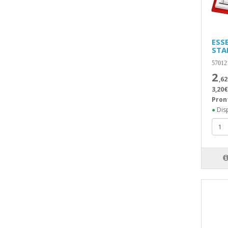
ESS
STA
57012
2
,62
3,20€
Pron
●
Disp