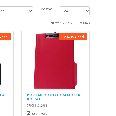
Mostra:
Risultati 1-23 di 23 (1 Pagine)
A escl.
€ 2,62 IVA escl.
LA
PORTABLOCCO CON MOLLA
ROSSO
5705831012981
2
,62
IVA escl.