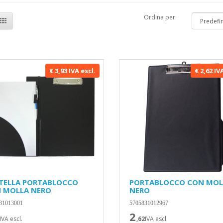
Ordina per:
€ 3,93 IVA escl.
€ 2,62 IV
TELLA PORTABLOCCO
PORTABLOCCO CON MOL
 MOLLA NERO
NERO
31013001
5705831012967
2
IVA escl.
,62
IVA escl.