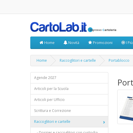
Home
Novità
Promozioni
I Pi
Home
Raccoglitori e cartelle
Portablocco
Agende 2027
Por
Articoli per la Scuola
Articoli per Ufficio
Scrittura e Correzione
Raccoglitori e cartelle
- Dossier e raccoglitori con custodia