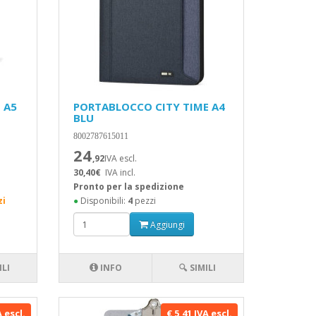
 A5
PORTABLOCCO CITY TIME A4
BLU
8002787615011
24
,92
IVA escl.
30,40€
IVA incl.
Pronto per la spedizione
zi
●
Disponibili:
4
pezzi
Aggiungi
ILI
INFO
🔍 SIMILI
A escl.
€ 5,41 IVA escl.