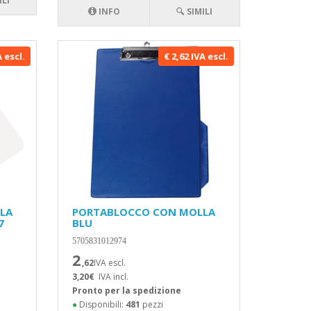
ILI
INFO
🔍 SIMILI
A escl.
€ 2,62 IVA escl.
LA
PORTABLOCCO CON MOLLA
7
BLU
5705831012974
2
,62
IVA escl.
3,20€
IVA incl.
Pronto per la spedizione
●
Disponibili:
481
pezzi