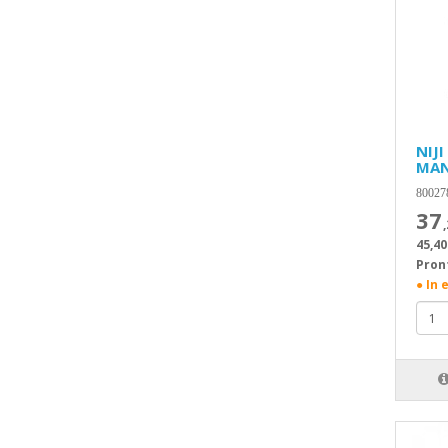
NIJ
MAN
80027
37
45,40
Pron
● In 