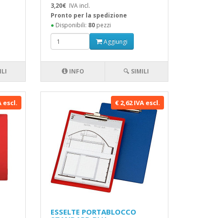
3,20€
IVA incl.
Pronto per la spedizione
●
Disponibili:
80
pezzi
Aggiungi
ILI
INFO
🔍 SIMILI
A escl.
€ 2,62 IVA escl.
ESSELTE PORTABLOCCO