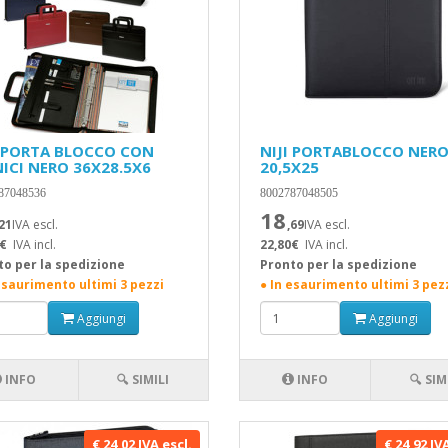
I PORTA BLOCCO CON
NIJI PORTABLOCCO NERO
ICI NERO 36X28.5X6
20,5X25
87048536
8002787048505
18
,21
IVA escl.
,69
IVA escl.
€
IVA incl.
22,80€
IVA incl.
to per la spedizione
Pronto per la spedizione
esaurimento ultimi 3 pezzi
● In esaurimento ultimi 3 pez
Aggiungi
Aggiungi
INFO
🔍 SIMILI
INFO
🔍 SIM
€ 24,02 IVA escl.
€ 24,92 IV