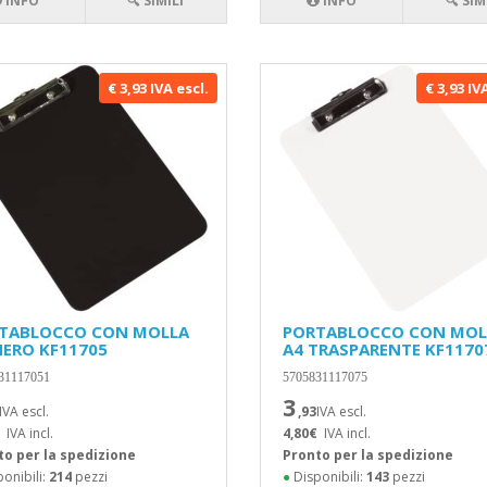
INFO
🔍 SIMILI
INFO
🔍 SIM
€ 3,93 IVA escl.
€ 3,93 IV
TABLOCCO CON MOLLA
PORTABLOCCO CON MOL
NERO KF11705
A4 TRASPARENTE KF1170
31117051
5705831117075
3
IVA escl.
,93
IVA escl.
IVA incl.
4,80€
IVA incl.
to per la spedizione
Pronto per la spedizione
onibili:
214
pezzi
●
Disponibili:
143
pezzi