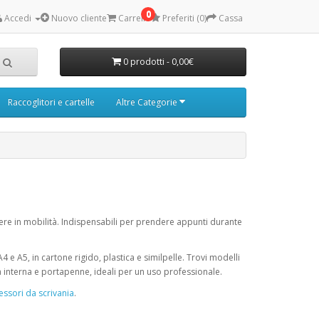
0
Accedi
Nuovo cliente
Carrello
Preferiti (0)
Cassa
0 prodotti - 0,00€
Raccoglitori e cartelle
Altre Categorie
vere in mobilità. Indispensabili per prendere appunti durante
A4 e A5, in cartone rigido, plastica e similpelle. Trovi modelli
a interna e portapenne, ideali per un uso professionale.
essori da scrivania
.