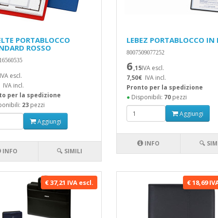
ELTE PORTABLOCCO
LEBEZ PORTABLOCCO IN 
NDARD ROSSO
8007509077252
16560535
6
,15
IVA escl.
IVA escl.
7,50€
IVA incl.
IVA incl.
Pronto per la spedizione
to per la spedizione
●
Disponibili:
70
pezzi
onibili:
23
pezzi
Aggiungi
Aggiungi
INFO
🔍 SIM
INFO
🔍 SIMILI
€ 37,21 IVA escl.
€ 18,69 IV