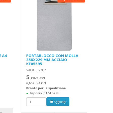
E A4
PORTABLOCCO CON MOLLA
358X229 MM ACCIAIO
KF05595
5705831055957
5
,41
IVA escl.
6,60€
IVA incl.
Pronto per la spedizione
●
Disponibili:
104
pezzi
Aggiungi