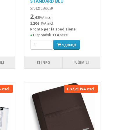
STANDARD BLU
5701216560559
2
,62
IVA escl.
3,20€
IVA incl.
Pronto per la spedizione
●
Disponibili:
114
pezzi
Aggiungi
ILI
INFO
🔍 SIMILI
A escl.
€ 37,21 IVA escl.