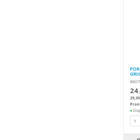
POR
GRI
80027
24
29,30
Pron
●
Disp