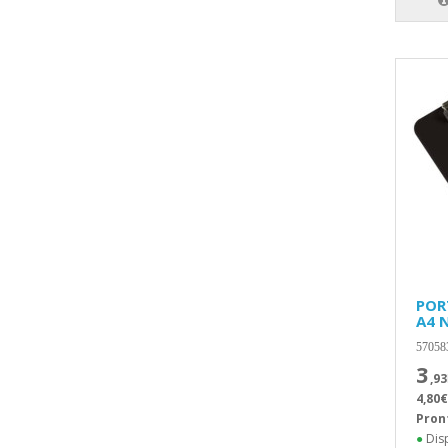
POR
A4 
57058
3
,93
4,80€
Pron
●
Disp