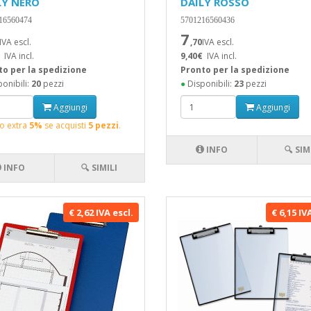
LY NERO
DAILY ROSSO
16560474
5701216560436
7
IVA escl.
,70
IVA escl.
IVA incl.
9,40€
IVA incl.
to per la spedizione
Pronto per la spedizione
onibili:
20
pezzi
●
Disponibili:
23
pezzi
Aggiungi
Aggiungi
o extra
5%
se acquisti
5 pezzi
.
INFO
🔍 SIM
INFO
🔍 SIMILI
€ 2,62 IVA escl.
€ 6,15 IV