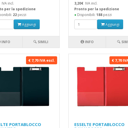
IVA incl.
3,20€
IVA incl.
to per la spedizione
Pronto per la spedizione
onibili:
22
pezzi
●
Disponibili:
188
pezzi
Aggiungi
Aggiungi
INFO
🔍 SIMILI
INFO
🔍 SIM
€ 7,70 IVA escl.
€ 7,70 IV
ELTE PORTABLOCCO
ESSELTE PORTABLOCCO