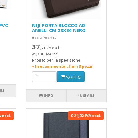
PVC
NIJI PORTA BLOCCO AD
ANELLI CM 29X36 NERO
8002787002415
37
,21
IVA escl.
45,40€
IVA incl.
Pronto per la spedizione
● In esaurimento ultimi 3 pezzi
Aggiungi
ILI
INFO
🔍 SIMILI
A escl.
€ 24,92 IVA escl.