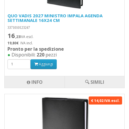
QUO VADIS 2027 MINISTRO IMPALA AGENDA
SETTIMANALE 16X24 CM
3371010123247
16
,23
IVA escl.
19,80€
IVA incl.
Pronto per la spedizione
●
Disponibili:
220
pezzi
Aggiungi
INFO
🔍 SIMILI
€ 14,02 IVA escl.