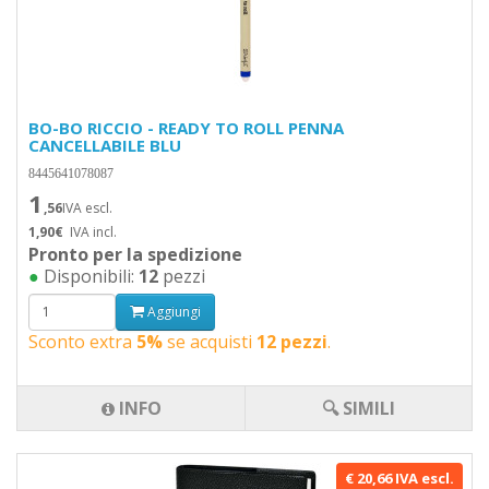
BO-BO RICCIO - READY TO ROLL PENNA
CANCELLABILE BLU
8445641078087
1
,56
IVA escl.
1,90€
IVA incl.
Pronto per la spedizione
●
Disponibili:
12
pezzi
Aggiungi
Sconto extra
5%
se acquisti
12 pezzi
.
INFO
🔍 SIMILI
€ 20,66 IVA escl.