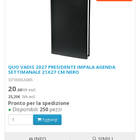
QUO VADIS 2027 PRESIDENTE IMPALA AGENDA
SETTIMANALE 21X27 CM NERO
3371010124305
20
,66
IVA escl.
25,20€
IVA incl.
Pronto per la spedizione
●
Disponibili:
250
pezzi
Aggiungi
INFO
🔍 SIMILI