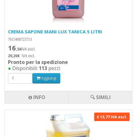
CREMA SAPONE MANI LUX TANICA 5 LITRI
7615400723713
16
,56
IVA escl.
20,20€
IVA incl.
Pronto per la spedizione
●
Disponibili:
113
pezzi
Aggiungi
INFO
🔍 SIMILI
€ 13,77 IVA escl.