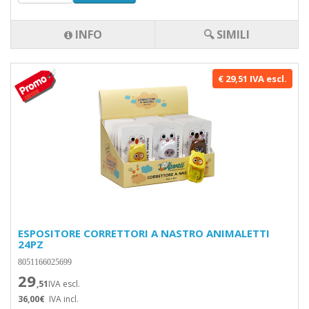
INFO
🔍 SIMILI
€ 29,51 IVA escl.
ESPOSITORE CORRETTORI A NASTRO ANIMALETTI
24PZ
8051166025699
29
,51
IVA escl.
36,00€
IVA incl.