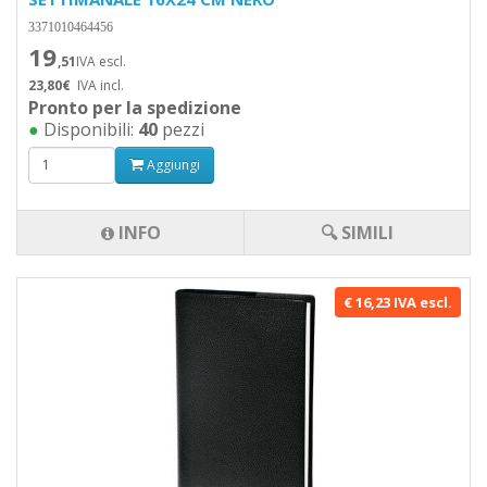
3371010464456
19
,51
IVA escl.
23,80€
IVA incl.
Pronto per la spedizione
●
Disponibili:
40
pezzi
Aggiungi
INFO
🔍 SIMILI
€ 16,23 IVA escl.