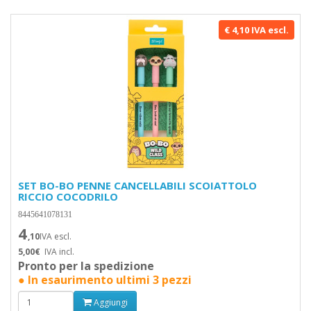
€ 4,10 IVA escl.
SET BO-BO PENNE CANCELLABILI SCOIATTOLO
RICCIO COCODRILO
8445641078131
4
,10
IVA escl.
5,00€
IVA incl.
Pronto per la spedizione
● In esaurimento ultimi 3 pezzi
Aggiungi