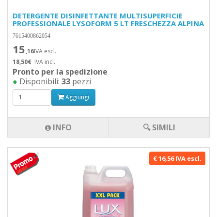
DETERGENTE DISINFETTANTE MULTISUPERFICIE
PROFESSIONALE LYSOFORM 5 LT FRESCHEZZA ALPINA
7615400862054
15
,16
IVA escl.
18,50€
IVA incl.
Pronto per la spedizione
●
Disponibili:
33
pezzi
Aggiungi
INFO
🔍 SIMILI
€ 16,56 IVA escl.