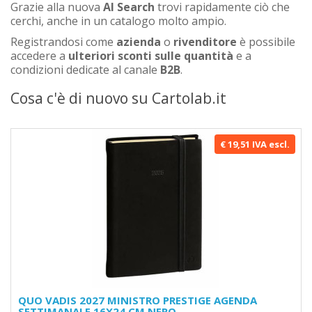
Grazie alla nuova
AI Search
trovi rapidamente ciò che
cerchi, anche in un catalogo molto ampio.
Registrandosi come
azienda
o
rivenditore
è possibile
accedere a
ulteriori sconti sulle quantità
e a
condizioni dedicate al canale
B2B
.
Cosa c'è di nuovo su Cartolab.it
€ 19,51 IVA escl.
QUO VADIS 2027 MINISTRO PRESTIGE AGENDA
SETTIMANALE 16X24 CM NERO