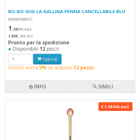
BO-BO GIGI LA GALLINA PENNA CANCELLABILE BLU
8445641080257
1
,56
IVA escl.
1,90€
IVA incl.
Pronto per la spedizione
●
Disponibili:
12
pezzi
Aggiungi
Sconto extra
5%
se acquisti
12 pezzi
.
INFO
🔍 SIMILI
€ 1,56 IVA escl.