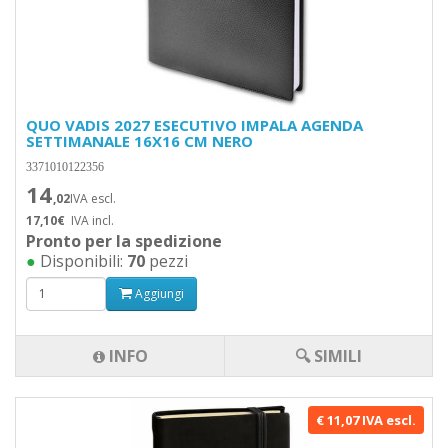
QUO VADIS 2027 ESECUTIVO IMPALA AGENDA
SETTIMANALE 16X16 CM NERO
3371010122356
14
,02
IVA escl.
17,10€
IVA incl.
Pronto per la spedizione
●
Disponibili:
70
pezzi
Aggiungi
INFO
🔍 SIMILI
€ 11,07 IVA escl.