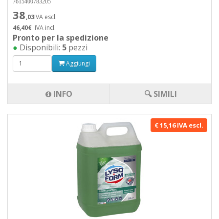
7615400783205
38
,03
IVA escl.
46,40€
IVA incl.
Pronto per la spedizione
●
Disponibili:
5
pezzi
Aggiungi
INFO
🔍 SIMILI
€ 15,16 IVA escl.