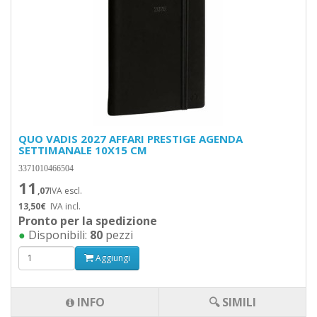
QUO VADIS 2027 AFFARI PRESTIGE AGENDA
SETTIMANALE 10X15 CM
3371010466504
11
,07
IVA escl.
13,50€
IVA incl.
Pronto per la spedizione
●
Disponibili:
80
pezzi
Aggiungi
INFO
🔍 SIMILI