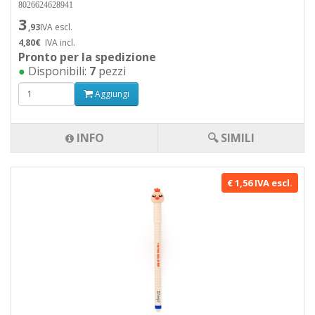
8026624628941
3
,93
IVA escl.
4,80€
IVA incl.
Pronto per la spedizione
●
Disponibili:
7
pezzi
Aggiungi
INFO
🔍 SIMILI
€ 1,56 IVA escl.