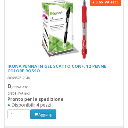
€ 0,66 IVA escl.
IKONA PENNA IN GEL SCATTO CONF. 12 PENNE
COLORE ROSSO
8004957617948
0
,66
IVA escl.
0,80€
IVA incl.
Pronto per la spedizione
●
Disponibili:
4
pezzi
Aggiungi