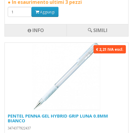
● In esaurimento ultimi 3 pezzi
Aggiungi
INFO
🔍 SIMILI
€ 2,21 IVA escl.
PENTEL PENNA GEL HYBRID GRIP LUNA 0.8MM
BIANCO
3474377922437