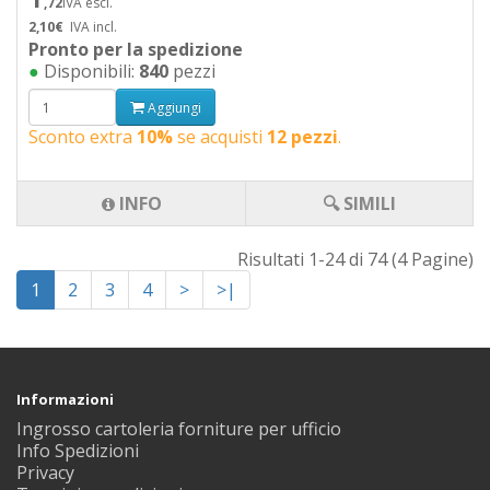
,72
IVA escl.
2,10€
IVA incl.
Pronto per la spedizione
●
Disponibili:
840
pezzi
Aggiungi
Sconto extra
10%
se acquisti
12 pezzi
.
INFO
🔍 SIMILI
Risultati 1-24 di 74 (4 Pagine)
1
2
3
4
>
>|
Informazioni
Ingrosso cartoleria forniture per ufficio
Info Spedizioni
Privacy