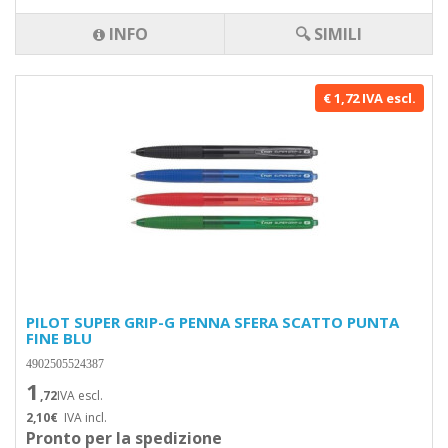
INFO
🔍 SIMILI
€ 1,72 IVA escl.
PILOT SUPER GRIP-G PENNA SFERA SCATTO PUNTA
FINE BLU
4902505524387
1
,72
IVA escl.
2,10€
IVA incl.
Pronto per la spedizione