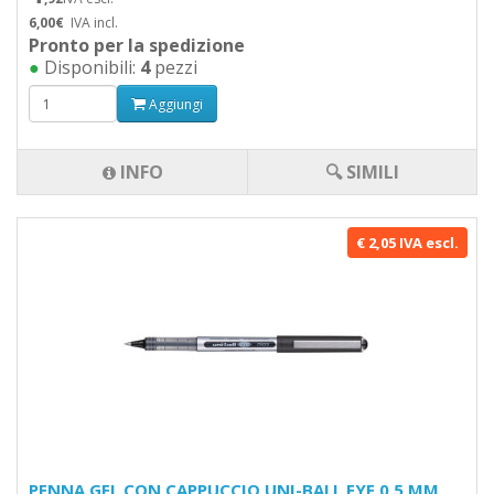
6,00€
IVA incl.
Pronto per la spedizione
●
Disponibili:
4
pezzi
Aggiungi
INFO
🔍 SIMILI
€ 2,05 IVA escl.
PENNA GEL CON CAPPUCCIO UNI-BALL EYE 0,5 MM