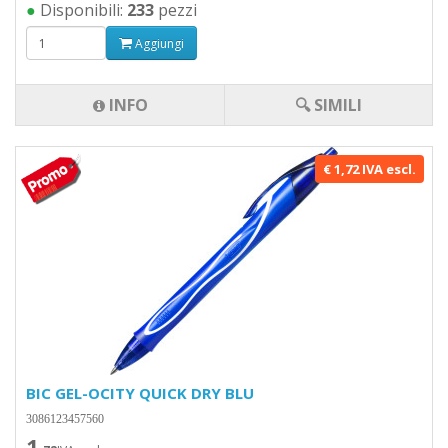
●
Disponibili:
233
pezzi
Aggiungi
INFO
🔍 SIMILI
€ 1,72 IVA escl.
BIC GEL-OCITY QUICK DRY BLU
3086123457560
1