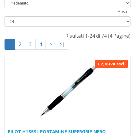
Mostra:
Risultati 1-24 di 74 (4 Pagine)
1
2
3
4
>
>|
€ 2,38 IVA escl.
PILOT H185SL PORTAMINE SUPERGRIP NERO