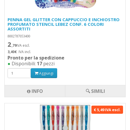
PENNA GEL GLITTER CON CAPPUCCIO E INCHIOSTRO
PROFUMATO STENCIL LEBEZ CONF. 6 COLORI
ASSORTITI
8002787053400
2
,79
IVA escl.
3,40€
IVA incl.
Pronto per la spedizione
●
Disponibili:
17
pezzi
Aggiungi
INFO
🔍 SIMILI
€ 5,49 IVA escl.