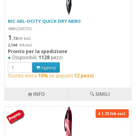
BIC GEL-OCITY QUICK DRY NERO
3086123457553
1
,72
IVA escl.
2,10€
IVA incl.
Pronto per la spedizione
●
Disponibili:
1128
pezzi
Aggiungi
Sconto extra
10%
se acquisti
12 pezzi
.
INFO
🔍 SIMILI
€ 1,72 IVA escl.