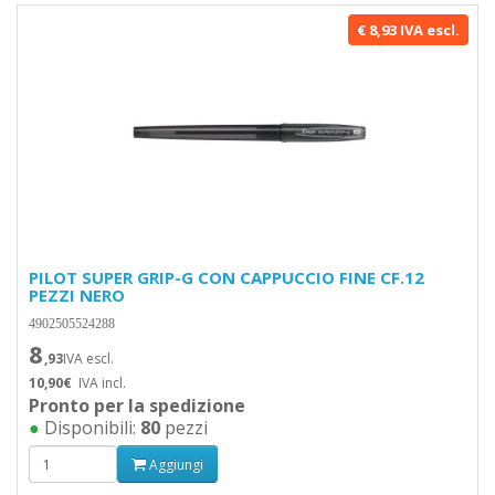
€ 8,93 IVA escl.
PILOT SUPER GRIP-G CON CAPPUCCIO FINE CF.12
PEZZI NERO
4902505524288
8
,93
IVA escl.
10,90€
IVA incl.
Pronto per la spedizione
●
Disponibili:
80
pezzi
Aggiungi