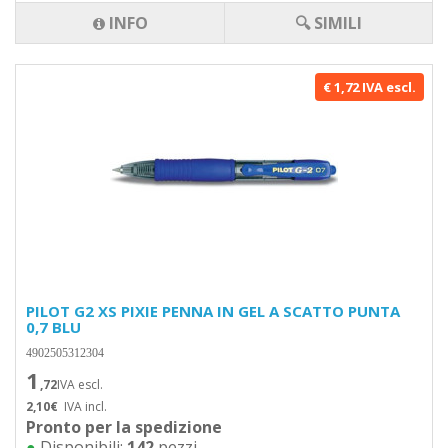
INFO
🔍 SIMILI
€ 1,72 IVA escl.
PILOT G2 XS PIXIE PENNA IN GEL A SCATTO PUNTA
0,7 BLU
4902505312304
1
,72
IVA escl.
2,10€
IVA incl.
Pronto per la spedizione
●
Disponibili:
142
pezzi