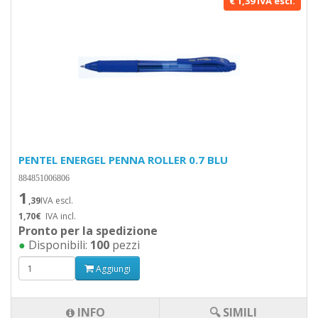
€ 1,39 IVA escl.
PENTEL ENERGEL PENNA ROLLER 0.7 BLU
884851006806
1
,39
IVA escl.
1,70€
IVA incl.
Pronto per la spedizione
●
Disponibili:
100
pezzi
Aggiungi
INFO
🔍 SIMILI