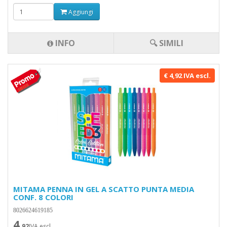
Aggiungi
INFO
🔍 SIMILI
€ 4,92 IVA escl.
MITAMA PENNA IN GEL A SCATTO PUNTA MEDIA
CONF. 8 COLORI
8026624619185
4
,92
IVA escl.