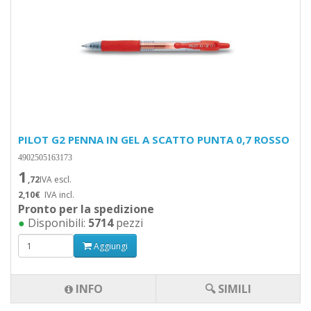
PILOT G2 PENNA IN GEL A SCATTO PUNTA 0,7 ROSSO
4902505163173
1
,72
IVA escl.
2,10€
IVA incl.
Pronto per la spedizione
●
Disponibili:
5714
pezzi
Aggiungi
INFO
🔍 SIMILI