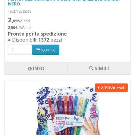
NERO
4902778315118
2
,05
IVA escl.
2,50€
IVA incl.
Pronto per la spedizione
●
Disponibili:
1372
pezzi
Aggiungi
INFO
🔍 SIMILI
€ 2,79 IVA escl.