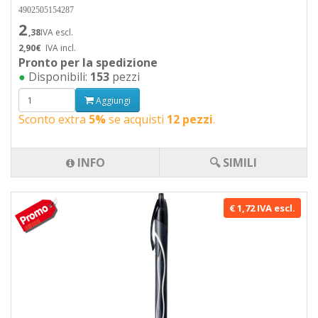
4902505154287
2
,38
IVA escl.
2,90€
IVA incl.
Pronto per la spedizione
●
Disponibili:
153
pezzi
Aggiungi
Sconto extra
5%
se acquisti
12 pezzi
.
INFO
🔍 SIMILI
€ 1,72 IVA escl.