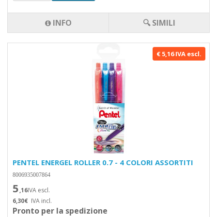
INFO
🔍 SIMILI
€ 5,16 IVA escl.
PENTEL ENERGEL ROLLER 0.7 - 4 COLORI ASSORTITI
8006935007864
5
,16
IVA escl.
6,30€
IVA incl.
Pronto per la spedizione