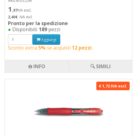
4902505312298
1
,97
IVA escl.
2,40€
IVA incl.
Pronto per la spedizione
●
Disponibili:
189
pezzi
Aggiungi
Sconto extra
5%
se acquisti
12 pezzi
.
INFO
🔍 SIMILI
€ 1,72 IVA escl.