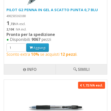
PILOT G2 PENNA IN GEL A SCATTO PUNTA 0,7 BLU
4902505163180
1
,72
IVA escl.
2,10€
IVA incl.
Pronto per la spedizione
●
Disponibili:
9067
pezzi
Aggiungi
Sconto extra
10%
se acquisti
12 pezzi
.
INFO
🔍 SIMILI
€ 1,72 IVA escl.