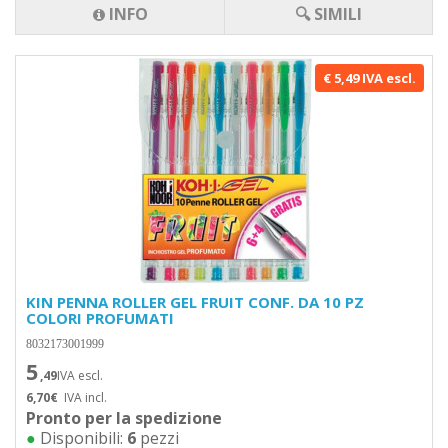
INFO
🔍 SIMILI
€ 5,49 IVA escl.
KIN PENNA ROLLER GEL FRUIT CONF. DA 10 PZ
COLORI PROFUMATI
8032173001999
5
,49
IVA escl.
6,70€
IVA incl.
Pronto per la spedizione
●
Disponibili:
6
pezzi