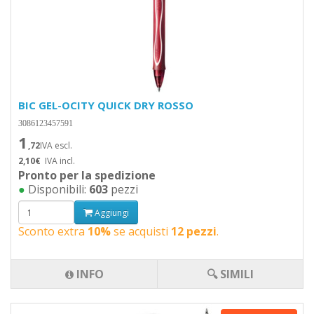
BIC GEL-OCITY QUICK DRY ROSSO
3086123457591
1
,72
IVA escl.
2,10€
IVA incl.
Pronto per la spedizione
●
Disponibili:
603
pezzi
Aggiungi
Sconto extra
10%
se acquisti
12 pezzi
.
INFO
🔍 SIMILI