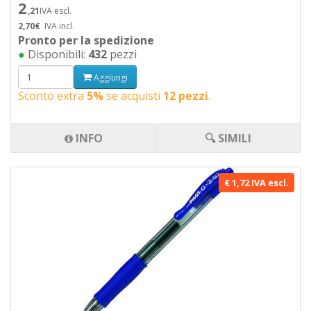
2
,21
IVA escl.
2,70€
IVA incl.
Pronto per la spedizione
●
Disponibili:
432
pezzi
Aggiungi
Sconto extra
5%
se acquisti
12 pezzi
.
INFO
🔍 SIMILI
€ 1,72 IVA escl.