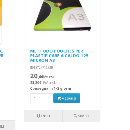
VC
METHODO POUCHES PER
ER
PLASTIFICARE A CALDO 125
MICRON A3
8018727711330
20
,66
IVA escl.
25,20€
IVA incl.
Consegna in 1-2 giorni
Aggiungi
INFO
🔍 SIMILI
ILI