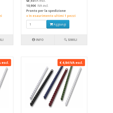
,93
IVA escl.
10,90€
IVA incl.
Pronto per la spedizione
zi
● In esaurimento ultimi 1 pezzi
Aggiungi
ILI
INFO
🔍 SIMILI
A escl.
€ 4,84 IVA escl.