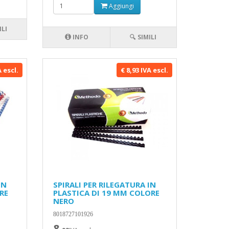
Aggiungi
ILI
INFO
🔍 SIMILI
A escl.
€ 8,93 IVA escl.
IN
SPIRALI PER RILEGATURA IN
RE
PLASTICA DI 19 MM COLORE
NERO
8018727101926
8