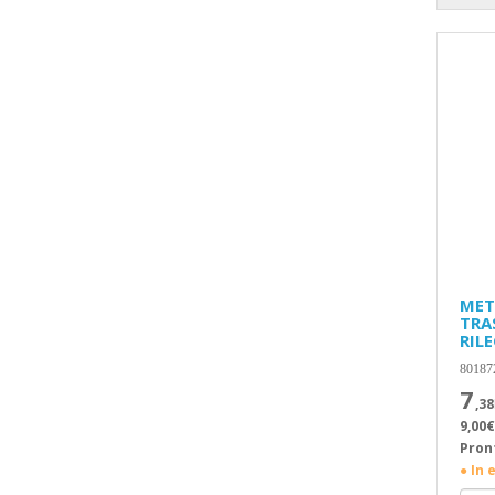
MET
TRA
RIL
80187
7
,38
9,00€
Pron
● In 