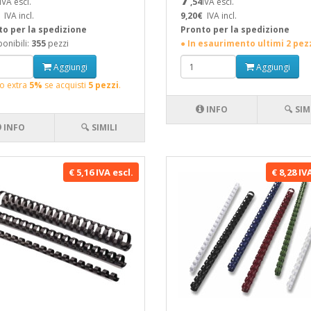
IVA escl.
,54
IVA escl.
IVA incl.
9,20€
IVA incl.
to per la spedizione
Pronto per la spedizione
onibili:
355
pezzi
● In esaurimento ultimi 2 pez
Aggiungi
Aggiungi
o extra
5%
se acquisti
5 pezzi
.
INFO
🔍 SIM
INFO
🔍 SIMILI
€ 5,16 IVA escl.
€ 8,28 IV