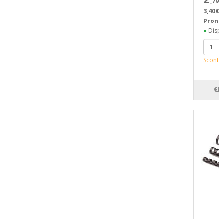
,79
3,40€
Pron
●
Disp
Scont