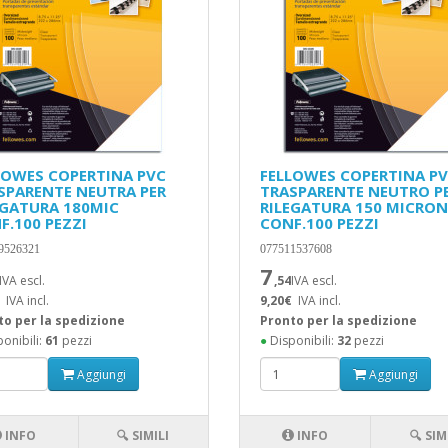
LOWES COPERTINA PVC
FELLOWES COPERTINA P
SPARENTE NEUTRA PER
TRASPARENTE NEUTRO P
EGATURA 180MIC
RILEGATURA 150 MICRON
F.100 PEZZI
CONF.100 PEZZI
9526321
077511537608
7
IVA escl.
,54
IVA escl.
IVA incl.
9,20€
IVA incl.
to per la spedizione
Pronto per la spedizione
onibili:
61
pezzi
●
Disponibili:
32
pezzi
Aggiungi
Aggiungi
INFO
🔍 SIMILI
INFO
🔍 SIM