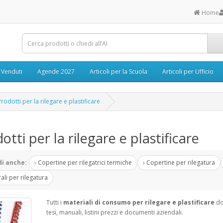
Home
ù Venduti
Agende 2027
Articoli per la Scuola
Articoli per Ufficio
Prodotti per la rilegare e plastificare
otti per la rilegare e plastificare
i anche:
Copertine per rilegatrici termiche
Copertine per rilegatura
rali per rilegatura
Tutti i
materiali di consumo per rilegare e plastificare
do
tesi, manuali, listini prezzi e documenti aziendali.