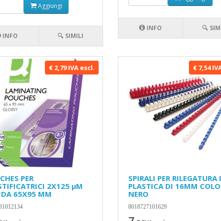
Aggiungi
INFO
🔍 SIM
INFO
🔍 SIMILI
€ 2,79 IVA escl.
€ 7,54 IV
CHES PER
SPIRALI PER RILEGATURA 
STIFICATRICI 2X125 µM
PLASTICA DI 16MM COLO
IDA 65X95 MM
NERO
31012134
8018727101629
7