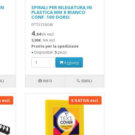
IN
SPIRALI PER RILEGATURA IN
PLASTICA MM 8 BIANCO
CONF. 100 DORSI
077511534546
4
,84
IVA escl.
5,90€
IVA incl.
Pronto per la spedizione
●
Disponibili:
5
pezzi
Aggiungi
ILI
INFO
🔍 SIMILI
A escl.
€ 9,67 IVA escl.