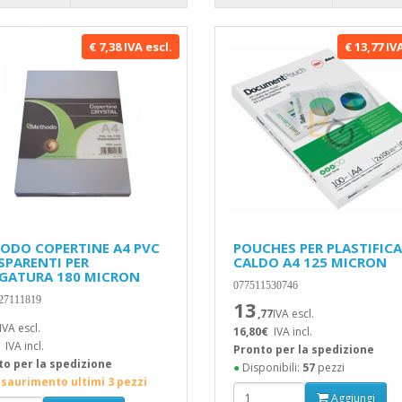
€ 7,38 IVA escl.
€ 13,77 IV
ODO COPERTINE A4 PVC
POUCHES PER PLASTIFICA
SPARENTI PER
CALDO A4 125 MICRON
EGATURA 180 MICRON
077511530746
27111819
13
,77
IVA escl.
IVA escl.
16,80€
IVA incl.
IVA incl.
Pronto per la spedizione
to per la spedizione
●
Disponibili:
57
pezzi
esaurimento ultimi 3 pezzi
Aggiungi