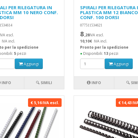
ALI PER RILEGATURA IN
SPIRALI PER RILEGATURA 
STICA MM 10 NERO CONF.
PLASTICA MM 12 BIANCO
 DORSI
CONF. 100 DORSI
1534614
077511534621
8
IVA escl.
,28
IVA escl.
IVA incl.
10,10€
IVA incl.
to per la spedizione
Pronto per la spedizione
onibili:
5
pezzi
●
Disponibili:
13
pezzi
Aggiungi
Aggiungi
INFO
🔍 SIMILI
INFO
🔍 SIM
€ 5,16 IVA escl.
€ 14,43 IV