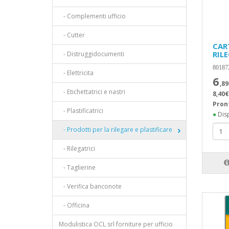
- Complementi ufficio
- Cutter
CAR
RIL
- Distruggidocumenti
80187
- Elettricita
6
,89
- Etichettatrici e nastri
8,40€
Pron
- Plastificatrici
●
Disp
- Prodotti per la rilegare e plastificare
- Rilegatrici
- Taglierine
- Verifica banconote
- Officina
Modulistica OCL srl forniture per ufficio