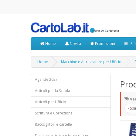
Home
Novità
Promozioni
I Pi
Home
Macchine e Attrezzature per Ufficio
Agende 2027
Prod
Articoli per la Scuola
Ved
Articoli per Ufficio
Spi
Scrittura e Correzione
Raccoglitori e cartelle
Disegno artistico e tecnico scuola