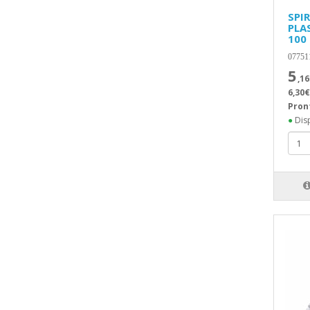
SPIR
PLA
100
07751
5
,16
6,30€
Pron
●
Disp