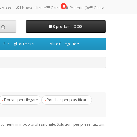
0
Accedi
Nuovo cliente
Carrello
Preferiti (0)
Cassa
0 prodotti - 0,00€
Raccoglitori e cartelle
Altre Categorie
Dorsini per rilegare
Pouches per plastificare
cumenti in modo professionale. Soluzioni per presentazioni,