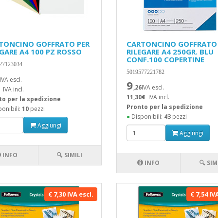
TONCINO GOFFRATO PER
CARTONCINO GOFFRATO 
EGARE A4 100 PZ ROSSO
RILEGARE A4 250GR. BLU
CONF.100 COPERTINE
27123034
5019577221782
IVA escl.
9
,26
IVA escl.
IVA incl.
11,30€
IVA incl.
to per la spedizione
Pronto per la spedizione
onibili:
10
pezzi
●
Disponibili:
43
pezzi
Aggiungi
Aggiungi
INFO
🔍 SIMILI
INFO
🔍 SIM
€ 7,30 IVA escl.
€ 7,54 IV