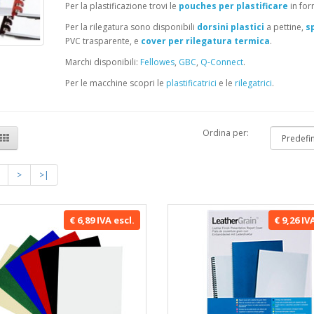
Per la plastificazione trovi le
pouches per plastificare
in for
Per la rilegatura sono disponibili
dorsini plastici
a pettine,
s
PVC trasparente, e
cover per rilegatura termica
.
Marchi disponibili:
Fellowes
,
GBC
,
Q-Connect
.
Per le macchine scopri le
plastificatrici
e le
rilegatrici
.
Ordina per:
>
>|
€ 6,89 IVA escl.
€ 9,26 IV