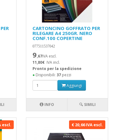
PER
CARTONCINO GOFFRATO PER
RILEGARE A4 250GR. NERO
CONF.100 COPERTINE
077511537042
9
,67
IVA escl.
11,80€
IVA incl.
Pronto per la spedizione
●
Disponibili:
37
pezzi
Aggiungi
ILI
INFO
🔍 SIMILI
A escl.
€ 20,66 IVA escl.