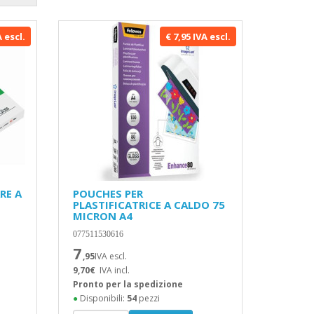
A escl.
€ 7,95 IVA escl.
RE A
POUCHES PER
PLASTIFICATRICE A CALDO 75
MICRON A4
077511530616
7
,95
IVA escl.
9,70€
IVA incl.
Pronto per la spedizione
●
Disponibili:
54
pezzi