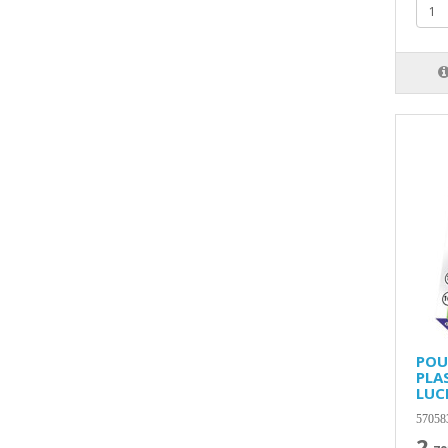
POU
PLA
LUC
57058
2