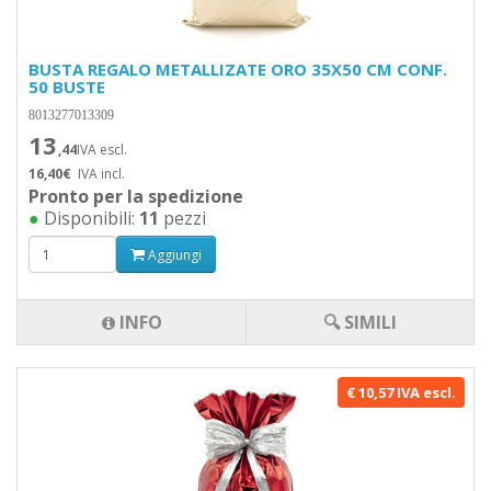
BUSTA REGALO METALLIZATE ORO 35X50 CM CONF.
50 BUSTE
8013277013309
13
,44
IVA escl.
16,40€
IVA incl.
Pronto per la spedizione
●
Disponibili:
11
pezzi
Aggiungi
INFO
🔍 SIMILI
€ 10,57 IVA escl.