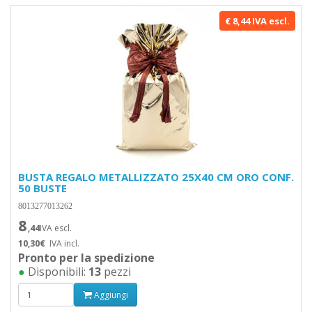
€ 8,44 IVA escl.
BUSTA REGALO METALLIZZATO 25X40 CM ORO CONF.
50 BUSTE
8013277013262
8
,44
IVA escl.
10,30€
IVA incl.
Pronto per la spedizione
●
Disponibili:
13
pezzi
Aggiungi