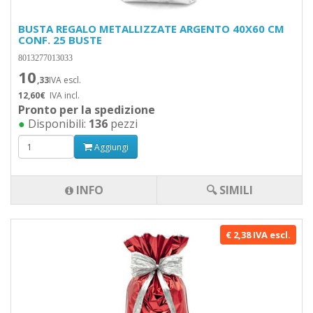
BUSTA REGALO METALLIZZATE ARGENTO 40X60 CM
CONF. 25 BUSTE
8013277013033
10
,33
IVA escl.
12,60€
IVA incl.
Pronto per la spedizione
●
Disponibili:
136
pezzi
Aggiungi
INFO
🔍 SIMILI
€ 2,38 IVA escl.