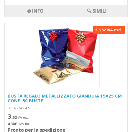
INFO
🔍 SIMILI
€ 3,52 IVA escl.
BUSTA REGALO METALLIZZATO GIANDUIA 15X25 CM
CONF. 50 BUSTE
8013277430427
3
,52
IVA escl.
4,30€
IVA incl.
Pronto per la spedizione