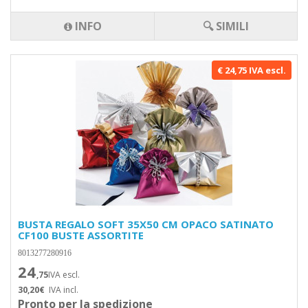
INFO
🔍 SIMILI
€ 24,75 IVA escl.
BUSTA REGALO SOFT 35X50 CM OPACO SATINATO
CF100 BUSTE ASSORTITE
8013277280916
24
,75
IVA escl.
30,20€
IVA incl.
Pronto per la spedizione