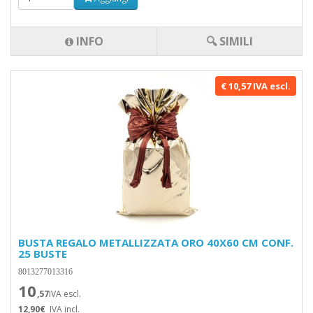
INFO
🔍 SIMILI
€ 10,57 IVA escl.
BUSTA REGALO METALLIZZATA ORO 40X60 CM CONF.
25 BUSTE
8013277013316
10
,57
IVA escl.
12,90€
IVA incl.