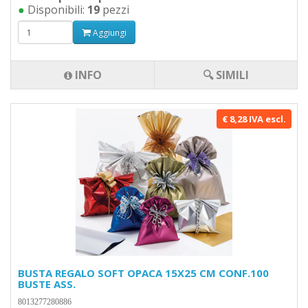
●
Disponibili:
19
pezzi
Aggiungi
INFO
🔍 SIMILI
€ 8,28 IVA escl.
BUSTA REGALO SOFT OPACA 15X25 CM CONF.100
BUSTE ASS.
8013277280886