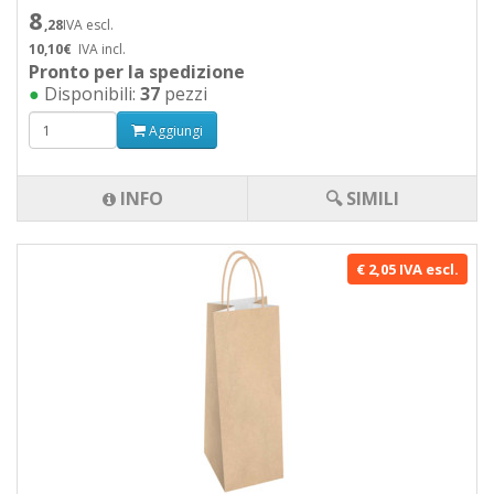
8
,28
IVA escl.
10,10€
IVA incl.
Pronto per la spedizione
●
Disponibili:
37
pezzi
Aggiungi
INFO
🔍 SIMILI
€ 2,05 IVA escl.