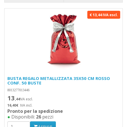
€ 13,44 IVA escl.
BUSTA REGALO METALLIZZATA 35X50 CM ROSSO
CONF. 50 BUSTE
8013277013446
13
,44
IVA escl.
16,40€
IVA incl.
Pronto per la spedizione
●
Disponibili:
26
pezzi
Aggiungi