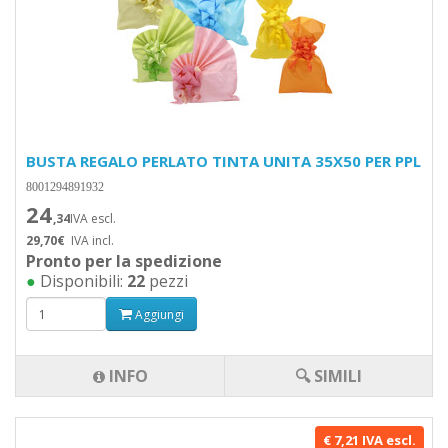
BUSTA REGALO PERLATO TINTA UNITA 35X50 PER PPL
8001294891932
24
,34
IVA escl.
29,70€
IVA incl.
Pronto per la spedizione
●
Disponibili:
22
pezzi
Aggiungi
INFO
🔍 SIMILI
€ 7,21 IVA escl.