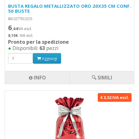
BUSTA REGALO METALLIZZATO ORO 20X35 CM CONF.
50 BUSTE
8013277013255
6
,64
IVA escl.
8,10€
IVA incl.
Pronto per la spedizione
●
Disponibili:
63
pezzi
Aggiungi
INFO
🔍 SIMILI
€ 3,52 IVA escl.