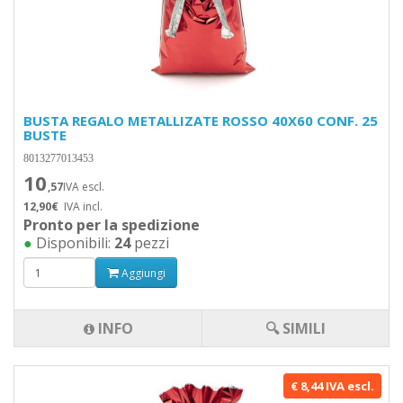
BUSTA REGALO METALLIZATE ROSSO 40X60 CONF. 25
BUSTE
8013277013453
10
,57
IVA escl.
12,90€
IVA incl.
Pronto per la spedizione
●
Disponibili:
24
pezzi
Aggiungi
INFO
🔍 SIMILI
€ 8,44 IVA escl.