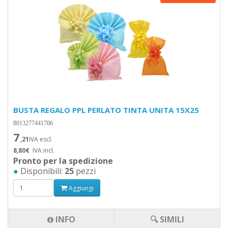
BUSTA REGALO PPL PERLATO TINTA UNITA 15X25
8013277441706
7
,21
IVA escl.
8,80€
IVA incl.
Pronto per la spedizione
●
Disponibili:
25
pezzi
Aggiungi
INFO
🔍 SIMILI