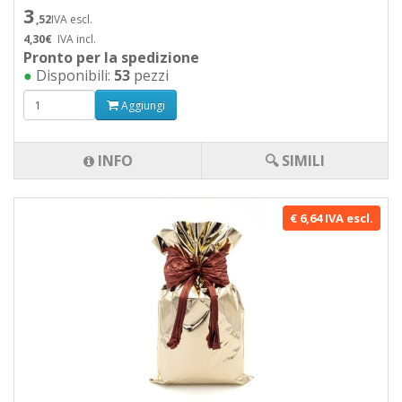
3
,52
IVA escl.
4,30€
IVA incl.
Pronto per la spedizione
●
Disponibili:
53
pezzi
Aggiungi
INFO
🔍 SIMILI
€ 6,64 IVA escl.