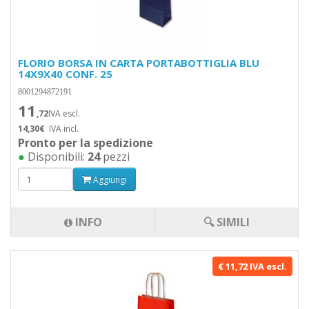
FLORIO BORSA IN CARTA PORTABOTTIGLIA BLU
14X9X40 CONF. 25
8001294872191
11
,72
IVA escl.
14,30€
IVA incl.
Pronto per la spedizione
●
Disponibili:
24
pezzi
Aggiungi
INFO
🔍 SIMILI
€ 11,72 IVA escl.