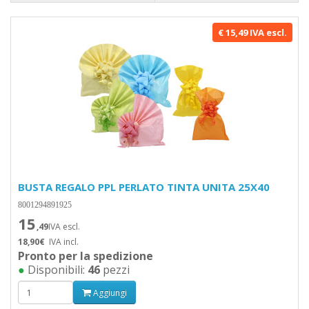
€ 15,49 IVA escl.
BUSTA REGALO PPL PERLATO TINTA UNITA 25X40
8001294891925
15
,49
IVA escl.
18,90€
IVA incl.
Pronto per la spedizione
●
Disponibili:
46
pezzi
Aggiungi