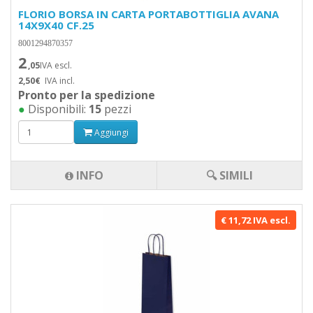
FLORIO BORSA IN CARTA PORTABOTTIGLIA AVANA
14X9X40 CF.25
8001294870357
2
,05
IVA escl.
2,50€
IVA incl.
Pronto per la spedizione
●
Disponibili:
15
pezzi
Aggiungi
INFO
🔍 SIMILI
€ 11,72 IVA escl.