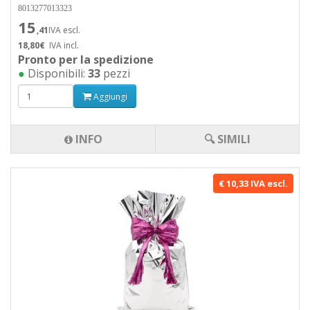
8013277013323
15
,41
IVA escl.
18,80€
IVA incl.
Pronto per la spedizione
●
Disponibili:
33
pezzi
Aggiungi
INFO
🔍 SIMILI
€ 10,33 IVA escl.