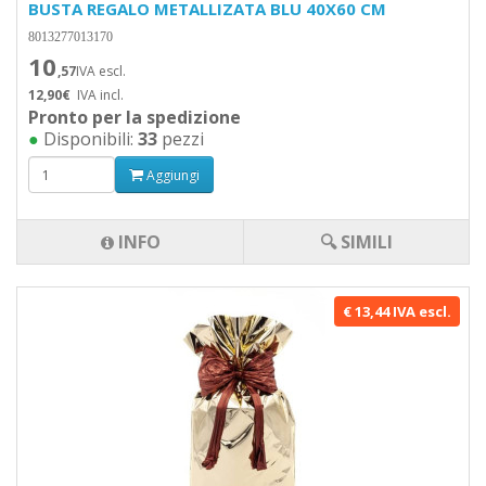
BUSTA REGALO METALLIZATA BLU 40X60 CM
8013277013170
10
,57
IVA escl.
12,90€
IVA incl.
Pronto per la spedizione
●
Disponibili:
33
pezzi
Aggiungi
INFO
🔍 SIMILI
€ 13,44 IVA escl.