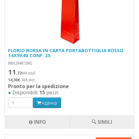
FLORIO BORSA IN CARTA PORTABOTTIGLIA ROSSO
14X9X40 CONF. 25
8001294872092
11
,72
IVA escl.
14,30€
IVA incl.
Pronto per la spedizione
●
Disponibili:
15
pezzi
Aggiungi
INFO
🔍 SIMILI