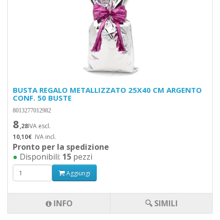
BUSTA REGALO METALLIZZATO 25X40 CM ARGENTO
CONF. 50 BUSTE
8013277012982
8
,28
IVA escl.
10,10€
IVA incl.
Pronto per la spedizione
●
Disponibili:
15
pezzi
Aggiungi
INFO
🔍 SIMILI