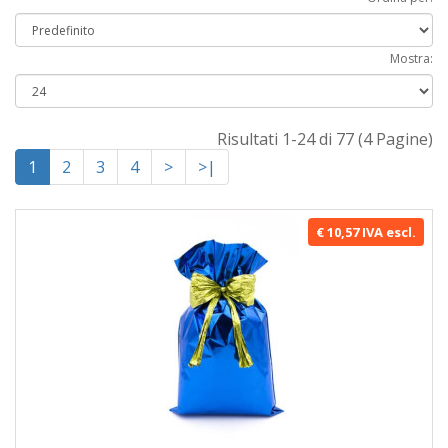
Mostra:
Risultati 1-24 di 77 (4 Pagine)
1
2
3
4
>
>|
€ 10,57 IVA escl.