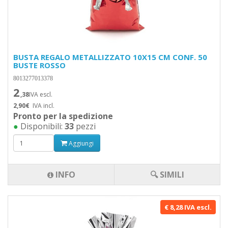
BUSTA REGALO METALLIZZATO 10X15 CM CONF. 50
BUSTE ROSSO
8013277013378
2
,38
IVA escl.
2,90€
IVA incl.
Pronto per la spedizione
●
Disponibili:
33
pezzi
Aggiungi
INFO
🔍 SIMILI
€ 8,28 IVA escl.