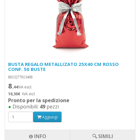
BUSTA REGALO METALLIZATO 25X40 CM ROSSO
CONF. 50 BUSTE
8013277013408
8
,44
IVA escl.
10,30€
IVA incl.
Pronto per la spedizione
●
Disponibili:
49
pezzi
Aggiungi
INFO
🔍 SIMILI