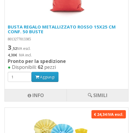
BUSTA REGALO METALLIZZATO ROSSO 15X25 CM
CONF. 50 BUSTE
8013277013385
3
,52
IVA escl.
4,30€
IVA incl.
Pronto per la spedizione
●
Disponibili:
62
pezzi
Aggiungi
INFO
🔍 SIMILI
€ 24,34 IVA escl.