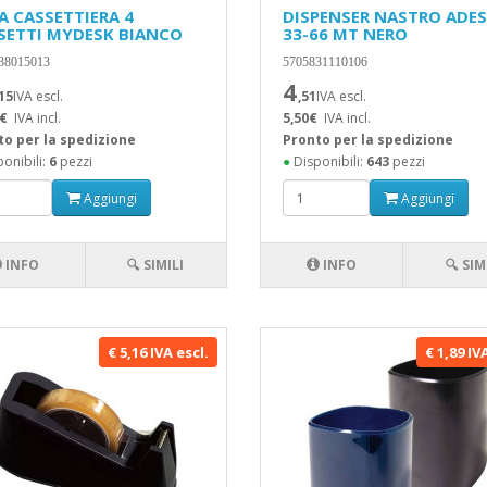
A CASSETTIERA 4
DISPENSER NASTRO ADE
SETTI MYDESK BIANCO
33-66 MT NERO
38015013
5705831110106
4
,15
IVA escl.
,51
IVA escl.
€
IVA incl.
5,50€
IVA incl.
to per la spedizione
Pronto per la spedizione
onibili:
6
pezzi
●
Disponibili:
643
pezzi
Aggiungi
Aggiungi
INFO
🔍 SIMILI
INFO
🔍 SIM
€ 5,16 IVA escl.
€ 1,89 IV