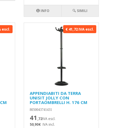
INFO
🔍 SIMILI
A escl.
€ 41,72 IVA escl.
APPENDIABITI DA TERRA
UNISIT JOLLY CON
 CM
PORTAOMBRELLI H. 176 CM
8050043741431
41
,72
IVA escl.
50,90€
IVA incl.