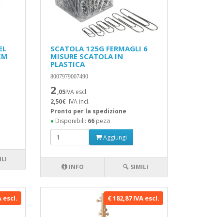
EL
SCATOLA 125G FERMAGLI 6
CM
MISURE SCATOLA IN
PLASTICA
8007979007490
2
,05
IVA escl.
2,50€
IVA incl.
Pronto per la spedizione
●
Disponibili:
66
pezzi
Aggiungi
ILI
INFO
🔍 SIMILI
A escl.
€ 182,87 IVA escl.