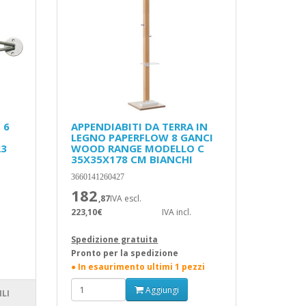
 6
APPENDIABITI DA TERRA IN
LEGNO PAPERFLOW 8 GANCI
23
WOOD RANGE MODELLO C
35X35X178 CM BIANCHI
3660141260427
182
,87
IVA escl.
223,10€
IVA incl.
Spedizione gratuita
Pronto per la spedizione
● In esaurimento ultimi 1 pezzi
Aggiungi
ILI