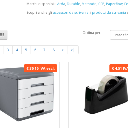
Marchi disponibili:
Arda
,
Durable
,
Methodo
,
CEP
,
Paperflow
,
Fe
Scopri anche gli
accessori da scrivania
, i
prodotti da scrivania
e
Ordina per:
3
4
5
6
7
8
>
>|
€ 36,15 IVA escl.
€ 4,51 IV