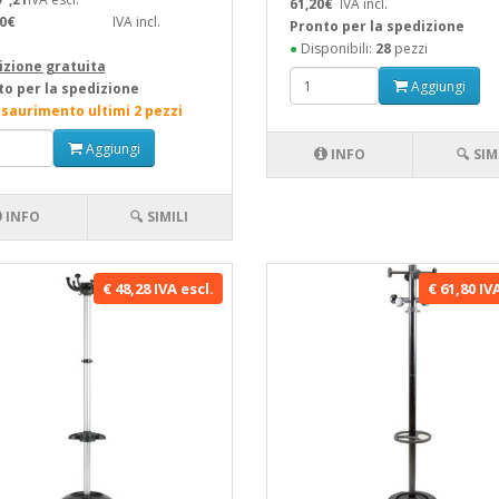
61,20€
IVA incl.
20€
IVA incl.
Pronto per la spedizione
●
Disponibili:
28
pezzi
izione gratuita
Aggiungi
to per la spedizione
esaurimento ultimi 2 pezzi
Aggiungi
INFO
🔍 SIM
INFO
🔍 SIMILI
€ 48,28 IVA escl.
€ 61,80 IV