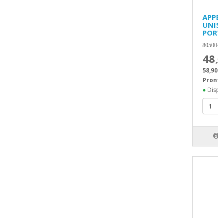
APP
UNI
POR
80500
48
58,90
Pron
●
Disp