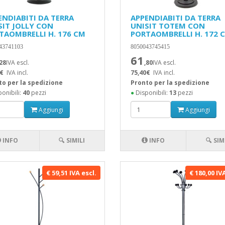
ENDIABITI DA TERRA
APPENDIABITI DA TERRA
SIT JOLLY CON
UNISIT TOTEM CON
TAOMBRELLI H. 176 CM
PORTAOMBRELLI H. 172 
43741103
8050043745415
61
,28
IVA escl.
,80
IVA escl.
€
IVA incl.
75,40€
IVA incl.
to per la spedizione
Pronto per la spedizione
onibili:
40
pezzi
●
Disponibili:
13
pezzi
Aggiungi
Aggiungi
INFO
🔍 SIMILI
INFO
🔍 SIM
€ 59,51 IVA escl.
€ 180,00 IV