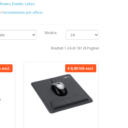
llowes
,
Esselte
,
Lebez
.
 l'
arredamento per ufficio
.
Mostra:
Risultati 1-24 di 181 (8 Pagine)
A escl.
€ 8,93 IVA escl.