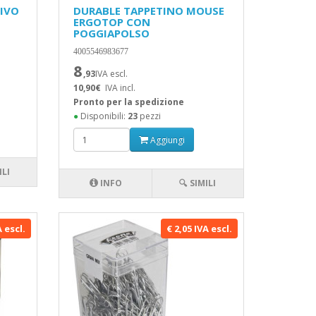
SIVO
DURABLE TAPPETINO MOUSE
ERGOTOP CON
POGGIAPOLSO
4005546983677
8
,93
IVA escl.
10,90€
IVA incl.
Pronto per la spedizione
●
Disponibili:
23
pezzi
Aggiungi
ILI
INFO
🔍 SIMILI
A escl.
€ 2,05 IVA escl.