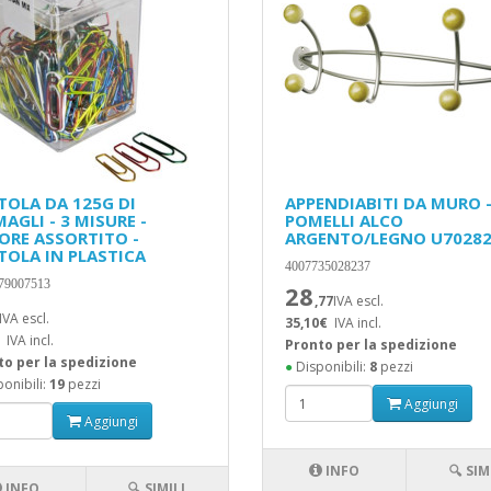
TOLA DA 125G DI
APPENDIABITI DA MURO -
AGLI - 3 MISURE -
POMELLI ALCO
ORE ASSORTITO -
ARGENTO/LEGNO U7028
TOLA IN PLASTICA
4007735028237
79007513
28
,77
IVA escl.
IVA escl.
35,10€
IVA incl.
IVA incl.
Pronto per la spedizione
to per la spedizione
●
Disponibili:
8
pezzi
onibili:
19
pezzi
Aggiungi
Aggiungi
INFO
🔍 SIM
INFO
🔍 SIMILI