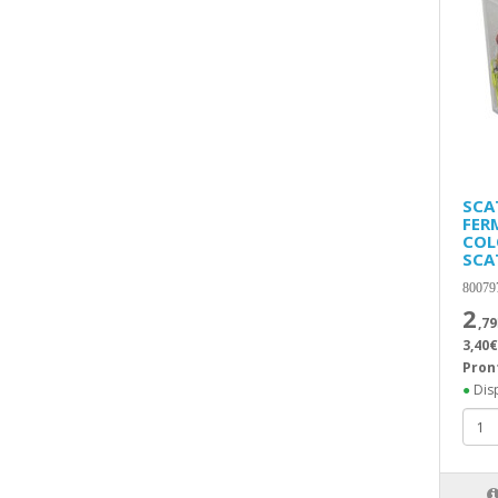
SCA
FERM
COL
SCA
80079
2
,79
3,40€
Pron
●
Disp