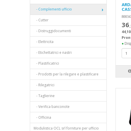
ARD
CAS
- Complementi ufficio
80034
- Cutter
36
- Distruggidocumenti
44,10
Pron
- Elettricita
●
Disp
- Etichettatrici e nastri
- Plastificatrici
- Prodotti per la rilegare e plastificare
- Rilegatrici
- Taglierine
- Verifica banconote
- Officina
Modulistica OCL srl forniture per ufficio