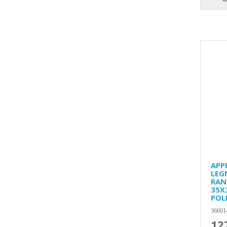
APP
LEG
RAN
35X
POL
36601
12