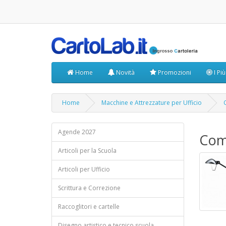
Home
Novità
Promozioni
I Pi
Home
Macchine e Attrezzature per Ufficio
Agende 2027
Comp
Articoli per la Scuola
Articoli per Ufficio
Scrittura e Correzione
Raccoglitori e cartelle
Disegno artistico e tecnico scuola