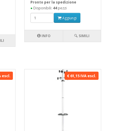
Pronto per la spedizione
●
Disponibili:
44
pezzi
Aggiungi
INFO
🔍 SIMILI
ILI
A escl.
€ 61,15 IVA escl.