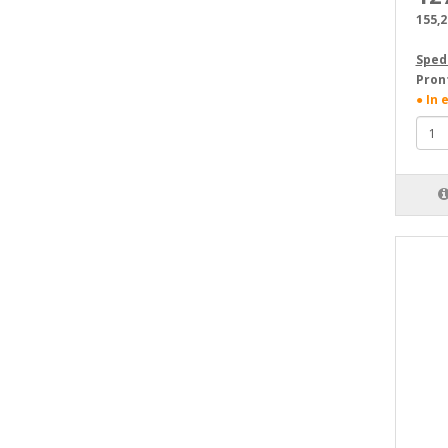
155,
Sped
Pron
● In 