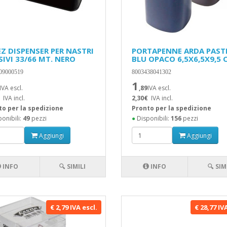
EZ DISPENSER PER NASTRI
PORTAPENNE ARDA PAST
SIVI 33/66 MT. NERO
BLU OPACO 6,5X6,5X9,5 
09000519
8003438041302
1
IVA escl.
,89
IVA escl.
IVA incl.
2,30€
IVA incl.
to per la spedizione
Pronto per la spedizione
onibili:
49
pezzi
●
Disponibili:
156
pezzi
Aggiungi
Aggiungi
INFO
🔍 SIMILI
INFO
🔍 SIM
€ 2,79 IVA escl.
€ 28,77 IV