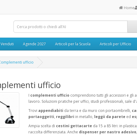
Home
ù Venduti
Agende 2027
Articoli per la Scuola
Articoli per Ufficio
Complementi ufficio
lementi ufficio
I
complementi ufficio
comprendono tutti gli accessori e gli a
lavoro. Soluzioni pratiche per uffici, studi professionali, sale d
Trovi
appendiabiti
da terra e da muro con portaombrelli,
ca
portaoggetti
,
reggilibri
in metallo,
leggii da parete
ed
es
Ampia scelta di
cestini gettacarte
da 15 a 85 litri: in plasti
raccolta differenziata. Anche
dispenser per nastro adesivo