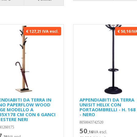
€ 127,21 IVA escl.
€ 50,16 IV
ENDIABITI DA TERRA IN
APPENDIABITI DA TERRA
NO PAPERFLOW WOOD
UNISIT HELIX CON
GE MODELLO A
PORTAOMBRELLI - H. 168
35X178 CM CON 6 GANCI
- NERO
IESTERE NERI
8050043742520
41260175
50
,16
IVA escl.
7
,21
IVA escl.