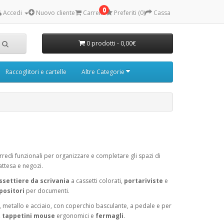
0
Accedi
Nuovo cliente
Carrello
Preferiti (0)
Cassa
0 prodotti - 0,00€
Raccoglitori e cartelle
Altre Categorie
rredi funzionali per organizzare e completare gli spazi di
'attesa e negozi.
ssettiere da scrivania
a cassetti colorati,
portariviste
e
positori
per documenti.
ca, metallo e acciaio, con coperchio basculante, a pedale e per
,
tappetini mouse
ergonomici e
fermagli
.