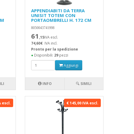
APPENDIABITI DA TERRA
UNISIT TOTEM CON
CM
PORTAOMBRELLI H. 172 CM
8050043741998
61
,15
IVA escl.
74,60€
IVA incl.
Pronto per la spedizione
●
Disponibili:
29
pezzi
Aggiungi
ILI
INFO
🔍 SIMILI
A escl.
€ 145,00 IVA escl.