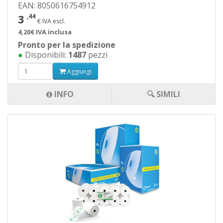
EAN: 8050616754912
3
,44
€ IVA escl.
4,20€ IVA inclusa
Pronto per la spedizione
●
Disponibili:
1487
pezzi
Aggiungi
INFO
🔍 SIMILI