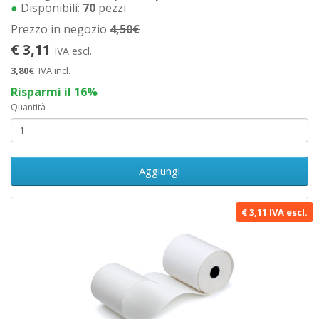
●
Disponibili:
70
pezzi
Prezzo in negozio
4,50€
€ 3,11
IVA escl.
3,80€
IVA incl.
Risparmi il 16%
Quantità
Aggiungi
€ 3,11 IVA escl.