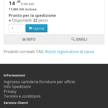
14
,43
€ IVA escl.
17,60€ IVA inclusa
Pronto per la spedizione
●
Disponibili:
22
pezzi
Aggiungi
INFO
🔍 SIMILI
Prodotti correlati TAG:
Rotoli registratore di cassa
Informazioni
Ingrosso cartoleria forniture per ufficio
Info Spedizioni
Privacy
Termini e condizioni
Servizio Clienti