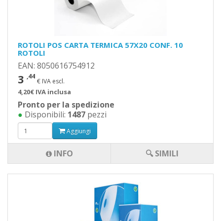
ROTOLI POS CARTA TERMICA 57X20 CONF. 10
ROTOLI
EAN: 8050616754912
3
,44
€ IVA escl.
4,20€ IVA inclusa
Pronto per la spedizione
●
Disponibili:
1487
pezzi
Aggiungi
INFO
🔍 SIMILI