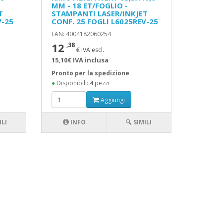
MM - 18 ET/FOGLIO -
T
STAMPANTI LASER/INKJET
V-25
CONF. 25 FOGLI L6025REV-25
EAN: 4004182060254
12
,38
€ IVA escl.
15,10€ IVA inclusa
Pronto per la spedizione
●
Disponibili:
4
pezzi
Aggiungi
ILI
INFO
🔍 SIMILI