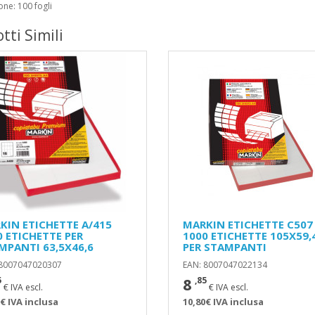
one: 100 fogli
tti Simili
KIN ETICHETTE A/415
MARKIN ETICHETTE C507 
0 ETICHETTE PER
1000 ETICHETTE 105X59,
MPANTI 63,5X46,6
PER STAMPANTI
 8007047020307
EAN: 8007047022134
8
5
,85
€ IVA escl.
€ IVA escl.
€ IVA inclusa
10,80€ IVA inclusa