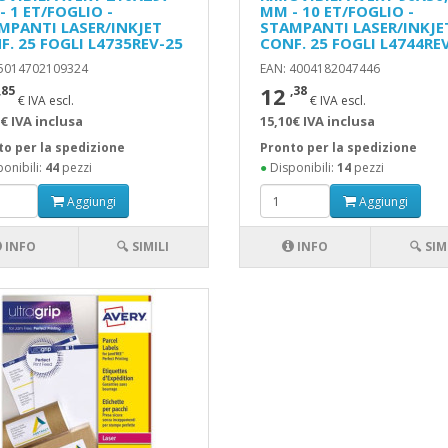
 1 ET/FOGLIO -
MM - 10 ET/FOGLIO -
MPANTI LASER/INKJET
STAMPANTI LASER/INKJE
F. 25 FOGLI L4735REV-25
CONF. 25 FOGLI L4744RE
 5014702109324
EAN: 4004182047446
12
,85
,38
€ IVA escl.
€ IVA escl.
€ IVA inclusa
15,10€ IVA inclusa
to per la spedizione
Pronto per la spedizione
onibili:
44
pezzi
●
Disponibili:
14
pezzi
Aggiungi
Aggiungi
INFO
🔍 SIMILI
INFO
🔍 SIM