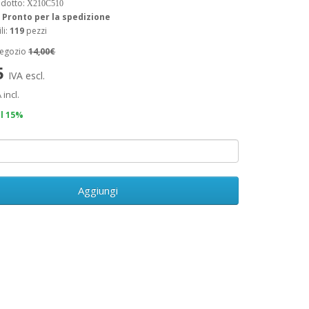
odotto:
X210C510
:
Pronto per la spedizione
li:
119
pezzi
negozio
14,00€
5
IVA escl.
 incl.
il 15%
Aggiungi