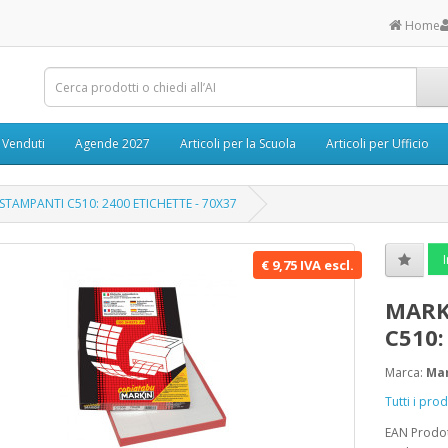
Home
ù Venduti
Agende 2027
Articoli per la Scuola
Articoli per Ufficio
STAMPANTI C510: 2400 ETICHETTE - 70X37
I
€ 9,75 IVA escl.
MARK
C510:
Marca:
Ma
Tutti i pro
EAN Prodo