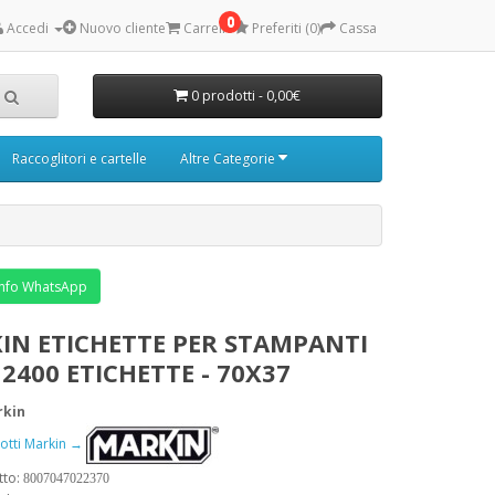
0
Accedi
Nuovo cliente
Carrello
Preferiti (0)
Cassa
0 prodotti - 0,00€
Raccoglitori e cartelle
Altre Categorie
nfo WhatsApp
IN ETICHETTE PER STAMPANTI
 2400 ETICHETTE - 70X37
rkin
dotti Markin →
tto:
8007047022370