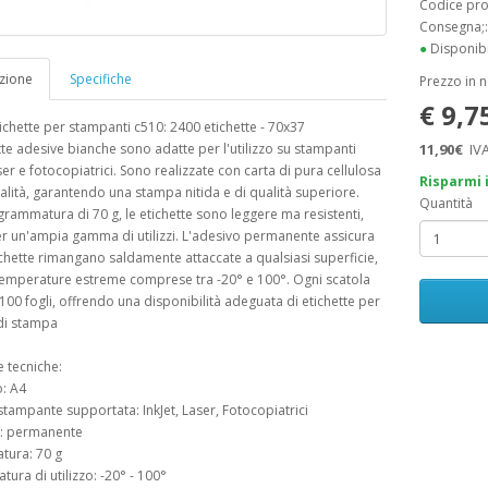
Codice pr
Consegna;
●
Disponibi
zione
Specifiche
Prezzo in 
€ 9,7
ichette per stampanti c510: 2400 etichette - 70x37
tte adesive bianche sono adatte per l'utilizzo su stampanti
11,90€
IVA
aser e fotocopiatrici. Sono realizzate con carta di pura cellulosa
Risparmi 
ualità, garantendo una stampa nitida e di qualità superiore.
Quantità
rammatura di 70 g, le etichette sono leggere ma resistenti,
r un'ampia gamma di utilizzi. L'adesivo permanente assicura
ichette rimangano saldamente attaccate a qualsiasi superficie,
temperature estreme comprese tra -20° e 100°. Ogni scatola
100 fogli, offrendo una disponibilità adeguata di etichette per
di stampa
e tecniche:
: A4
 stampante supportata: InkJet, Laser, Fotocopiatrici
o: permanente
tura: 70 g
tura di utilizzo: -20° - 100°