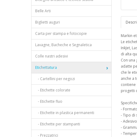
Belle Arti
Biglietti auguri
Descri
Carta per stampa e fotocopie
Markin et
Le etiche
Lavagne, Bacheche e Segnaletica
InkJet, L
di alta q
Colle nastri adesivi
Con una g
adatte pe
Etichettatura
che le et
anche a 
- Cartellini per negozi
contiene 
- Etichette colorate
progetti 
- Etichette fluo
Specifich
- Formato
- Etichette in plastica permanenti
- Tipo di
- Adesiv
- Etichette per stampanti
- Gramma
- Tempera
- Prezzatrici