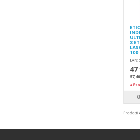
ETI
IND
ULT
8 E
LASE
100
EAN:
47
57,40
●
Esa
Prodotti 