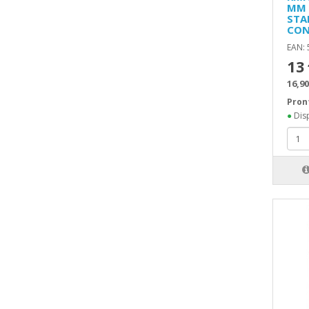
MM -
STA
CON
EAN:
13
16,90
Pron
●
Disp