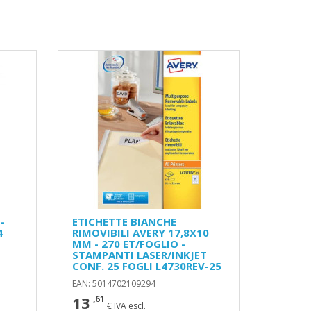
-
ETICHETTE BIANCHE
4
RIMOVIBILI AVERY 17,8X10
MM - 270 ET/FOGLIO -
STAMPANTI LASER/INKJET
CONF. 25 FOGLI L4730REV-25
EAN: 5014702109294
13
,61
€ IVA escl.