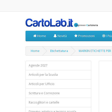
Home
Novità
Promozioni
I Pi
Home
Etichettatura
MARKIN ETICHETTE PER 
Agende 2027
Articoli per la Scuola
Articoli per Ufficio
Scrittura e Correzione
Raccoglitori e cartelle
Disegno artistico e tecnico scuola