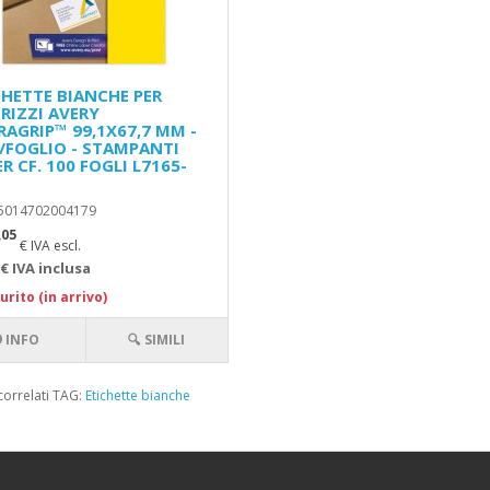
CHETTE BIANCHE PER
IRIZZI AVERY
RAGRIP™ 99,1X67,7 MM -
T/FOGLIO - STAMPANTI
R CF. 100 FOGLI L7165-
 5014702004179
,05
€ IVA escl.
€ IVA inclusa
urito (in arrivo)
INFO
🔍 SIMILI
correlati TAG:
Etichette bianche