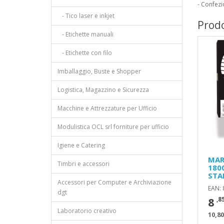
- Confezi
- Tico laser e inkjet
Prodo
- Etichette manuali
- Etichette con filo
Imballaggio, Buste e Shopper
Logistica, Magazzino e Sicurezza
Macchine e Attrezzature per Ufficio
Modulistica OCL srl forniture per ufficio
Igiene e Catering
MAR
Timbri e accessori
180
STA
Accessori per Computer e Archiviazione
EAN:
dgt
8
,8
Laboratorio creativo
10,80