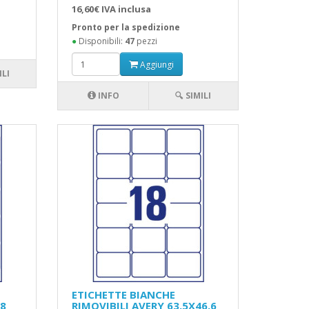
16,60€ IVA inclusa
Pronto per la spedizione
●
Disponibili:
47
pezzi
Aggiungi
ILI
INFO
🔍 SIMILI
ETICHETTE BIANCHE
,8
RIMOVIBILI AVERY 63,5X46,6