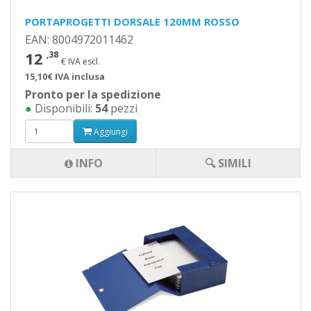
PORTAPROGETTI DORSALE 120MM ROSSO
EAN: 8004972011462
12
,38
€ IVA escl.
15,10€ IVA inclusa
Pronto per la spedizione
●
Disponibili:
54
pezzi
Aggiungi
INFO
🔍 SIMILI