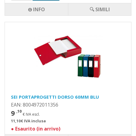
INFO
🔍 SIMILI
SEI PORTAPROGETTI DORSO 60MM BLU
EAN: 8004972011356
9
,10
€ IVA escl.
11,10€ IVA inclusa
●
Esaurito (in arrivo)