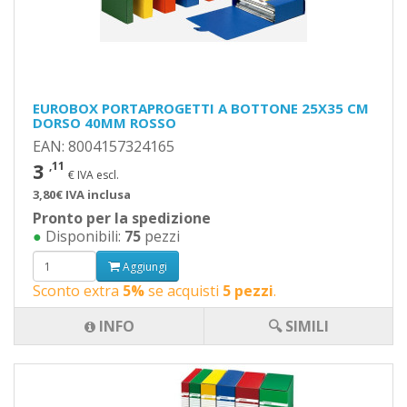
EUROBOX PORTAPROGETTI A BOTTONE 25X35 CM
DORSO 40MM ROSSO
EAN: 8004157324165
3
,11
€ IVA escl.
3,80€ IVA inclusa
Pronto per la spedizione
●
Disponibili:
75
pezzi
Aggiungi
Sconto extra
5%
se acquisti
5 pezzi
.
INFO
🔍 SIMILI