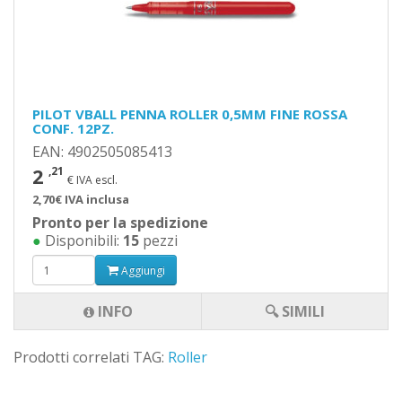
PILOT VBALL PENNA ROLLER 0,5MM FINE ROSSA
CONF. 12PZ.
EAN: 4902505085413
2
,21
€ IVA escl.
2,70€ IVA inclusa
Pronto per la spedizione
●
Disponibili:
15
pezzi
Aggiungi
INFO
🔍 SIMILI
Prodotti correlati TAG:
Roller