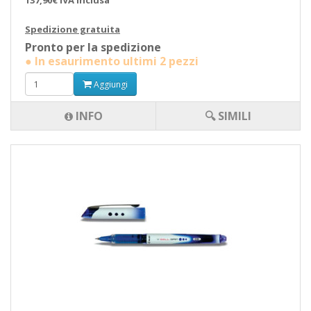
137,90€ IVA inclusa
Spedizione gratuita
Pronto per la spedizione
● In esaurimento ultimi 2 pezzi
Aggiungi
INFO
🔍 SIMILI