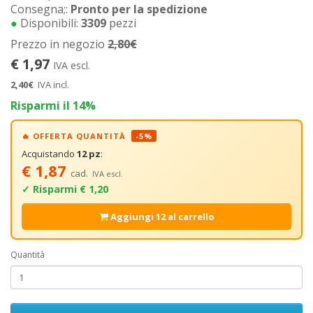
Consegna;:
Pronto per la spedizione
●
Disponibili:
3309
pezzi
Prezzo in negozio
2,80€
€ 1,97
IVA escl.
2,40€
IVA incl.
Risparmi il 14%
🔥 OFFERTA QUANTITÀ
-5%
Acquistando
12 pz
:
€ 1,87
cad.
IVA escl.
✓ Risparmi € 1,20
Aggiungi 12 al carrello
Quantità