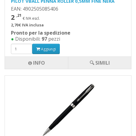
PILOT VBALL PENNA ROLLER 0,5MM FINE NERA
EAN: 4902505085406
2
,21
€ IVA escl.
2,70€ IVA inclusa
Pronto per la spedizione
●
Disponibili:
97
pezzi
Aggiungi
INFO
🔍 SIMILI