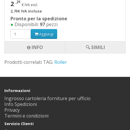
2
,21
€ IVA escl.
2,70€ IVA inclusa
Pronto per la spedizione
●
Disponibili:
97
pezzi
Aggiungi
INFO
🔍 SIMILI
Prodotti correlati TAG:
Roller
Informazioni
Ingrosso cartoleria forniture per ufficio
Info Spedizioni
Privacy
Termini e condizioni
Servizio Clienti