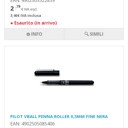
EAN: 4902505322839
2
,79
€ IVA escl.
3,40€ IVA inclusa
●
Esaurito (in arrivo)
INFO
🔍 SIMILI
PILOT VBALL PENNA ROLLER 0,5MM FINE NERA
EAN: 4902505085406