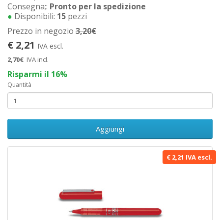
Consegna;:
Pronto per la spedizione
●
Disponibili:
15
pezzi
Prezzo in negozio
3,20€
€ 2,21
IVA escl.
2,70€
IVA incl.
Risparmi il 16%
Quantità
Aggiungi
€ 2,21 IVA escl.