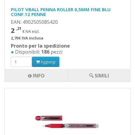
PILOT VBALL PENNA ROLLER 0,5MM FINE BLU
CONF.12 PENNE
EAN: 4902505085420
2
,21
€ IVA escl.
2,70€ IVA inclusa
Pronto per la spedizione
●
Disponibili:
186
pezzi
Aggiungi
INFO
🔍 SIMILI