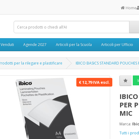
Home
ù Venduti
Agende 2027
Articoli per la Scuola
Articoli per Ufficio
Prodotti per la rilegare e plastificare
IBICO BASICS STANDARD POUCHES P
I
€ 12,79 IVA escl.
IBIC
PER P
MIC
Marca:
Ibi
Tutti i pro