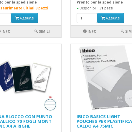
to per la spedizione
Pronto per la spedizione
esaurimento ultimi 3 pezzi
●
Disponibili:
31
pezzi
Aggiungi
Aggiungi
INFO
🔍 SIMILI
INFO
🔍 SIM
NA BLOCCO CON PUNTO
IBICO BASICS LIGHT
ALLICO 70 FOGLI MONT
POUCHES PER PLASTIFICA
NC A4 A RIGHE
CALDO A4 75MIC