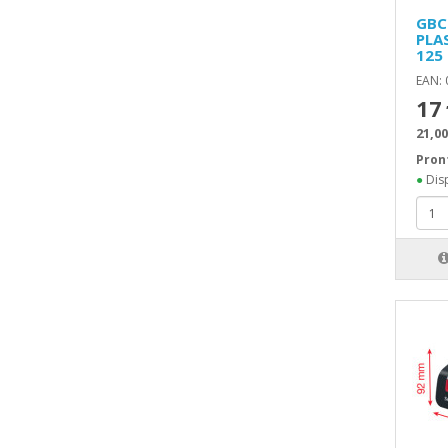
GBC
PLA
125
EAN:
17
21,00
Pron
●
Disp