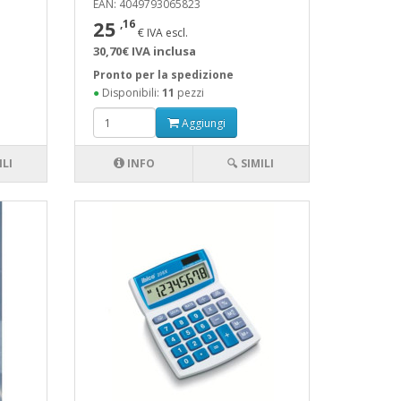
EAN: 4049793065823
25
,16
€ IVA escl.
30,70€ IVA inclusa
Pronto per la spedizione
●
Disponibili:
11
pezzi
Aggiungi
ILI
INFO
🔍 SIMILI