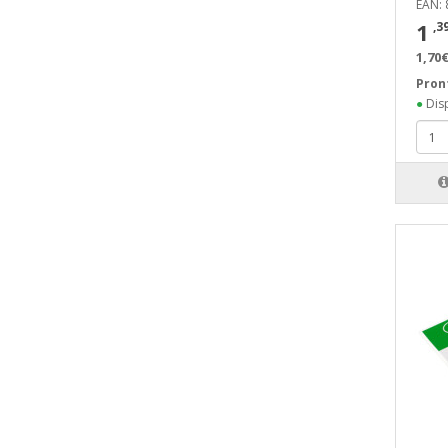
EAN:
1
,3
1,70€
Pron
●
Disp