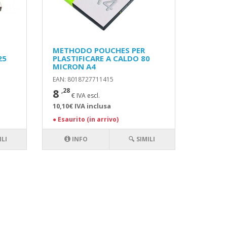
METHODO POUCHES PER
25
PLASTIFICARE A CALDO 80
MICRON A4
EAN: 8018727711415
8
,28
€ IVA escl.
10,10€ IVA inclusa
●
Esaurito (in arrivo)
ILI
INFO
🔍 SIMILI