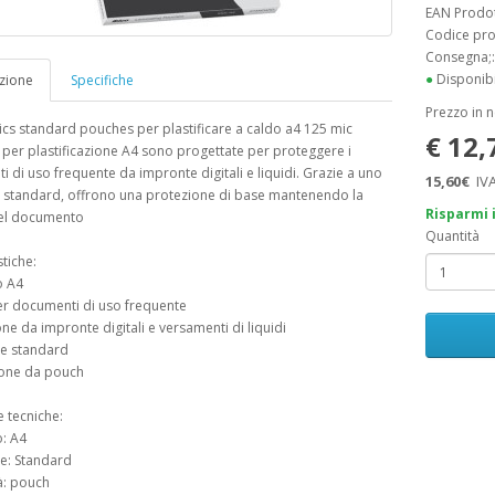
EAN Prodo
Codice pr
Consegna;
●
Disponibi
zione
Specifiche
Prezzo in 
ics standard pouches per plastificare a caldo a4 125 mic
€ 12
per plastificazione A4 sono progettate per proteggere i
 di uso frequente da impronte digitali e liquidi. Grazie a uno
15,60€
IVA
 standard, offrono una protezione di base mantenendo la
Risparmi 
del documento
Quantità
stiche:
o A4
per documenti di uso frequente
one da impronte digitali e versamenti di liquidi
re standard
ione da pouch
e tecniche:
: A4
e: Standard
à: pouch