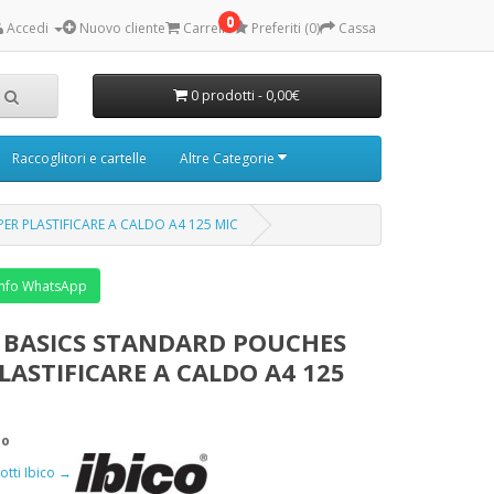
0
Accedi
Nuovo cliente
Carrello
Preferiti (0)
Cassa
0 prodotti - 0,00€
Raccoglitori e cartelle
Altre Categorie
ER PLASTIFICARE A CALDO A4 125 MIC
nfo WhatsApp
O BASICS STANDARD POUCHES
LASTIFICARE A CALDO A4 125
co
dotti Ibico →