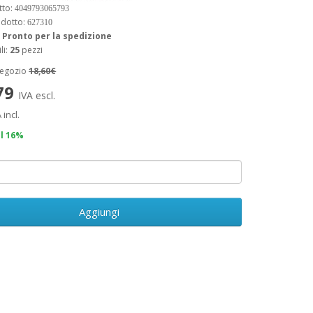
tto:
4049793065793
odotto:
627310
:
Pronto per la spedizione
li:
25
pezzi
negozio
18,60€
,79
IVA escl.
 incl.
il 16%
Aggiungi