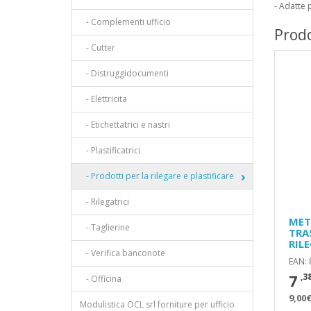
- Adatte 
- Complementi ufficio
Prodo
- Cutter
- Distruggidocumenti
- Elettricita
- Etichettatrici e nastri
- Plastificatrici
- Prodotti per la rilegare e plastificare
- Rilegatrici
MET
- Taglierine
TRA
RIL
- Verifica banconote
EAN:
7
,3
- Officina
9,00€
Modulistica OCL srl forniture per ufficio