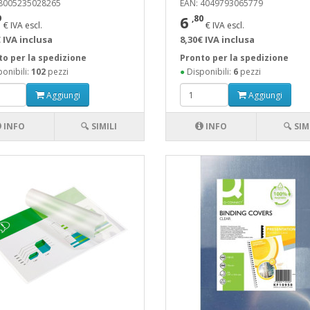
 8005235028265
EAN: 4049793065779
6
9
,80
€ IVA escl.
€ IVA escl.
 IVA inclusa
8,30€ IVA inclusa
to per la spedizione
Pronto per la spedizione
onibili:
102
pezzi
●
Disponibili:
6
pezzi
Aggiungi
Aggiungi
INFO
🔍 SIMILI
INFO
🔍 SIM