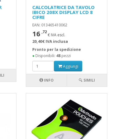
R
CALCOLATRICE DA TAVOLO
IBICO 208X DISPLAY LCD 8
CIFRE
EAN: 013465410062
16
,72
€ IVA escl.
20,40€ IVA inclusa
Pronto per la spedizione
●
Disponibili:
48
pezzi
Aggiungi
ILI
INFO
🔍 SIMILI