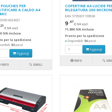
 POUCHES PER
COPERTINE A4 LUCIDE PE
STIFICARE A CALDO A4
RILEGATURA 200 MICRON
 MIC
EAN: 5705831109506
 033816024021
9
,67
€ IVA escl.
,21
€ IVA escl.
11,80€ IVA inclusa
€ IVA inclusa
Pronto per la spedizione
to per la spedizione
●
Disponibili:
56
pezzi
onibili:
83
pezzi
Aggiungi
Aggiungi
INFO
🔍 SIM
INFO
🔍 SIMILI