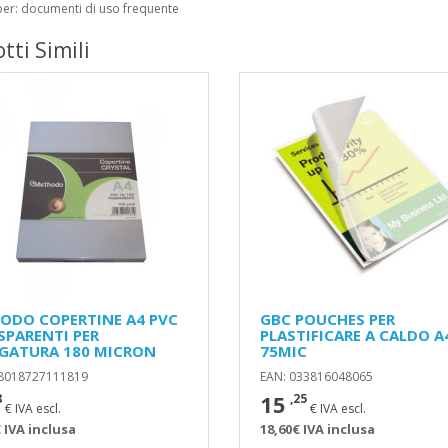
per: documenti di uso frequente
tti Simili
ODO COPERTINE A4 PVC
GBC POUCHES PER
SPARENTI PER
PLASTIFICARE A CALDO A
EGATURA 180 MICRON
75MIC
 8018727111819
EAN: 033816048065
15
8
,25
€ IVA escl.
€ IVA escl.
 IVA inclusa
18,60€ IVA inclusa