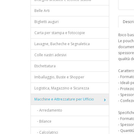
Belle Arti
Biglietti auguri
Descri
Carta per stampa e fotocopie
Ibico bas
Le pouch 
Lavagne, Bacheche e Segnaletica
documenti
spessore
Colle nastri adesivi
qualità 
Etichettatura
Caratteri
- Format
Imballaggio, Buste e Shopper
- Ideali 
Logistica, Magazzino e Sicurezza
- Protezi
- Spesso
Macchine e Attrezzature per Ufficio
- Confez
- Arredamento
Specifich
- Formato
- Bilance
- Spessor
- Quantit
- Calcolatrici