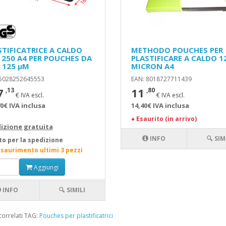
STIFICATRICE A CALDO
METHODO POUCHES PER
 250 A4 PER POUCHES DA
PLASTIFICARE A CALDO 1
A 125 µM
MICRON A4
 5028252645553
EAN: 8018727711439
7
11
,13
,80
€ IVA escl.
€ IVA escl.
0€ IVA inclusa
14,40€ IVA inclusa
●
Esaurito (in arrivo)
izione gratuita
INFO
🔍 SIM
to per la spedizione
esaurimento ultimi 3 pezzi
Aggiungi
INFO
🔍 SIMILI
correlati TAG:
Pouches per plastificatrici