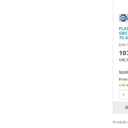
PLA
GBC
75 
EAN:
10
130,7
Sped
Pron
● In 
Prodotti 