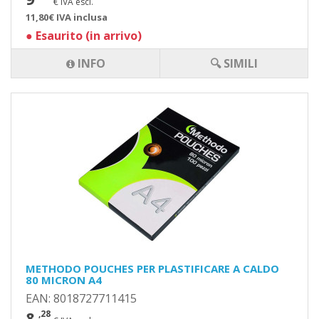
€ IVA escl.
11,80€ IVA inclusa
●
Esaurito (in arrivo)
INFO
🔍 SIMILI
METHODO POUCHES PER PLASTIFICARE A CALDO
80 MICRON A4
EAN: 8018727711415
8
,28