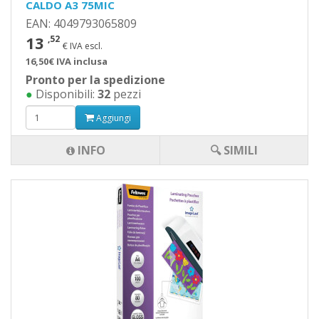
CALDO A3 75MIC
EAN: 4049793065809
13
,52
€ IVA escl.
16,50€ IVA inclusa
Pronto per la spedizione
●
Disponibili:
32
pezzi
Aggiungi
INFO
🔍 SIMILI