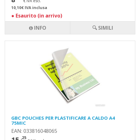
€ IVA escl.
10,10€ IVA inclusa
●
Esaurito (in arrivo)
INFO
🔍 SIMILI
GBC POUCHES PER PLASTIFICARE A CALDO A4
75MIC
EAN: 033816048065
15
,25