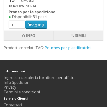
€ IVA escl.
18,60€ IVA inclusa
Pronto per la spedizione
●
Disponibili:
31
pezzi
Aggiungi
INFO
🔍 SIMILI
Prodotti correlati TAG:
Pouches per plastificatrici
Informazioni
Ingrosso cartoleria forniture per ufficio
Info Spedizioni
Privacy
Termini e condizioni
Servizio Clienti
Contattaci