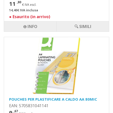
11
,80
€ IVA escl.
14,40€ IVA inclusa
●
Esaurito (in arrivo)
INFO
🔍 SIMILI
POUCHES PER PLASTIFICARE A CALDO AA 80MIC
EAN: 5705831041141
9
,67