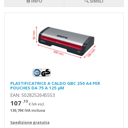
INFO
🔍 SIMILI
PLASTIFICATRICE A CALDO GBC 250 A4 PER
POUCHES DA 75 A 125 µM
EAN: 5028252645553
107
,13
€ IVA escl.
130,70€ IVA inclusa
Spedizione gratuita