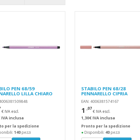
BILO PEN 68/59
STABILO PEN 68/28
NARELLO LILLA CHIARO
PENNARELLO CIPRIA
 4006381509848
EAN: 4006381574167
1
7
,07
€ IVA escl.
€ IVA escl.
 IVA inclusa
1,30€ IVA inclusa
to per la spedizione
Pronto per la spedizione
onibili:
140
pezzi
●
Disponibili:
40
pezzi