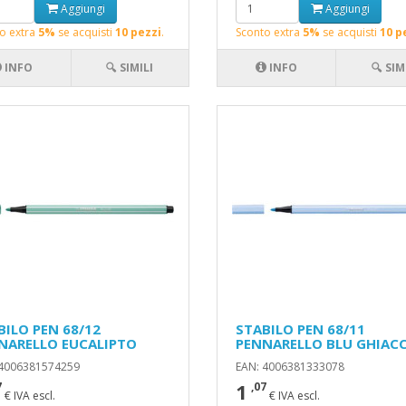
Aggiungi
Aggiungi
o extra
5%
se acquisti
10 pezzi
.
Sconto extra
5%
se acquisti
10 p
INFO
🔍 SIMILI
INFO
🔍 SIM
BILO PEN 68/12
STABILO PEN 68/11
NARELLO EUCALIPTO
PENNARELLO BLU GHIAC
 4006381574259
EAN: 4006381333078
1
7
,07
€ IVA escl.
€ IVA escl.