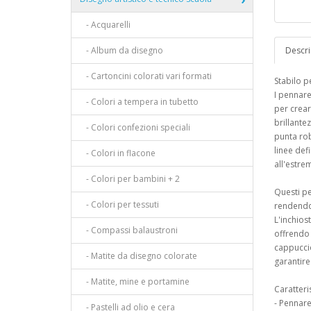
- Acquarelli
- Album da disegno
Descri
- Cartoncini colorati vari formati
Stabilo p
I pennare
- Colori a tempera in tubetto
per crear
brillante
- Colori confezioni speciali
punta rob
linee def
- Colori in flacone
all'estre
- Colori per bambini + 2
Questi pe
- Colori per tessuti
rendendol
L'inchios
- Compassi balaustroni
offrendo m
cappuccio
- Matite da disegno colorate
garantire
- Matite, mine e portamine
Caratteri
- Pennarel
- Pastelli ad olio e cera