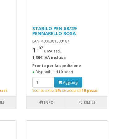
STABILO PEN 68/29
PENNARELLO ROSA
EAN: 4006381333184
1
,07
€ IVA escl.
1,30€ IVA inclusa
Pronto per la spedizione
●
Disponibili:
110
pezzi
Aggiungi
ezzi
.
Sconto extra
5%
se acquisti
10 pezzi
.
ILI
INFO
🔍 SIMILI