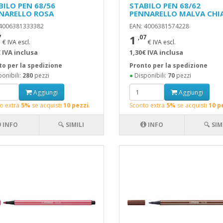
BILO PEN 68/56
STABILO PEN 68/62
NARELLO ROSA
PENNARELLO MALVA CHI
 4006381333382
EAN: 4006381574228
1
7
,07
€ IVA escl.
€ IVA escl.
 IVA inclusa
1,30€ IVA inclusa
to per la spedizione
Pronto per la spedizione
onibili:
280
pezzi
●
Disponibili:
70
pezzi
Aggiungi
Aggiungi
o extra
5%
se acquisti
10 pezzi
.
Sconto extra
5%
se acquisti
10 p
INFO
🔍 SIMILI
INFO
🔍 SIM