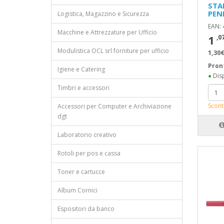
STA
PEN
Logistica, Magazzino e Sicurezza
EAN:
Macchine e Attrezzature per Ufficio
1
,0
Modulistica OCL srl forniture per ufficio
1,30€
Pron
Igiene e Catering
●
Disp
Timbri e accessori
Scont
Accessori per Computer e Archiviazione
dgt
Laboratorio creativo
Rotoli per pos e cassa
Toner e cartucce
Album Cornici
Espositori da banco