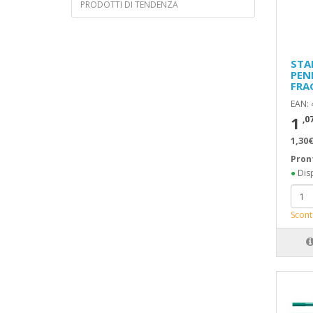
PRODOTTI DI TENDENZA
STA
PEN
FRA
EAN:
1
,0
1,30€
Pron
●
Disp
Scont