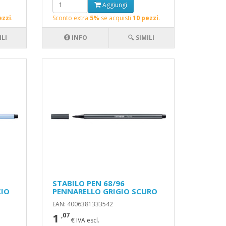
Aggiungi
ezzi
.
Sconto extra
5%
se acquisti
10 pezzi
.
ILI
INFO
🔍 SIMILI
STABILO PEN 68/96
CIO
PENNARELLO GRIGIO SCURO
EAN: 4006381333542
1
,07
€ IVA escl.