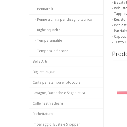
- Elevata
- Robusto
- Pennarelli
- Tappo v
- Penne a china per disegno tecnico
- Resisto
- Inchios
- Righe squadre
- Parzial
- Cappucc
- Temperamatite
- Tratto 
- Tempera in flacone
Prodo
Belle Arti
Biglietti auguri
Carta per stampa e fotocopie
Lavagne, Bacheche e Segnaletica
Colle nastri adesivi
Etichettatura
Imballaggio, Buste e Shopper