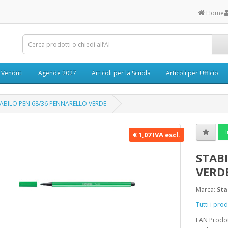
Home
ù Venduti
Agende 2027
Articoli per la Scuola
Articoli per Ufficio
ABILO PEN 68/36 PENNARELLO VERDE
I
€ 1,07 IVA escl.
STAB
VERD
Marca:
Sta
Tutti i pro
EAN Prodo