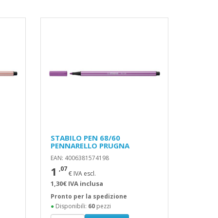
STABILO PEN 68/60
PENNARELLO PRUGNA
EAN: 4006381574198
1
,07
€ IVA escl.
1,30€ IVA inclusa
Pronto per la spedizione
●
Disponibili:
60
pezzi