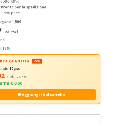
odotto:
68/36
:
Pronto per la spedizione
li:
110
pezzi
negozio
1,50€
7
IVA escl.
incl.
il 13%
FERTA QUANTITÀ
-5%
tando
10 pz
:
02
cad.
IVA escl.
armi € 0,50
Aggiungi 10 al carrello