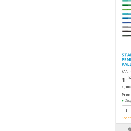
STA
PEN
PAL
EAN:
1
,0
1,30€
Pron
●
Disp
Scont