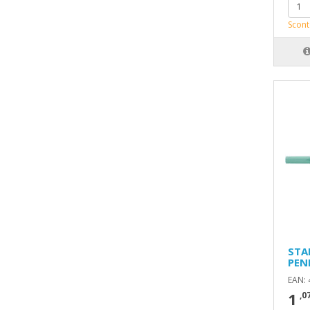
Scont
STA
PEN
EAN:
1
,0