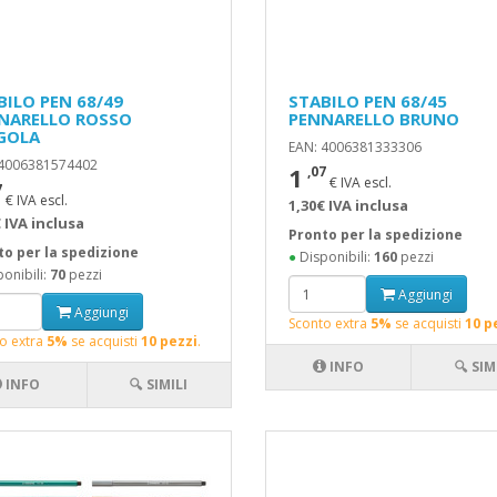
BILO PEN 68/49
STABILO PEN 68/45
NARELLO ROSSO
PENNARELLO BRUNO
GOLA
EAN: 4006381333306
 4006381574402
1
,07
€ IVA escl.
7
€ IVA escl.
1,30€ IVA inclusa
 IVA inclusa
Pronto per la spedizione
to per la spedizione
●
Disponibili:
160
pezzi
onibili:
70
pezzi
Aggiungi
Aggiungi
Sconto extra
5%
se acquisti
10 p
o extra
5%
se acquisti
10 pezzi
.
INFO
🔍 SIM
INFO
🔍 SIMILI