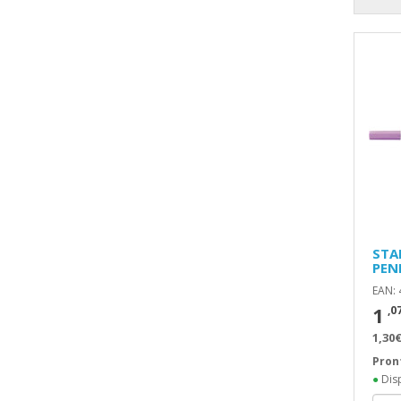
STA
PEN
EAN:
1
,0
1,30€
Pron
●
Disp