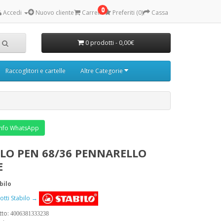
0
Accedi
Nuovo cliente
Carrello
Preferiti (0)
Cassa
0 prodotti - 0,00€
Raccoglitori e cartelle
Altre Categorie
nfo WhatsApp
ILO PEN 68/36 PENNARELLO
E
bilo
dotti Stabilo →
tto:
4006381333238