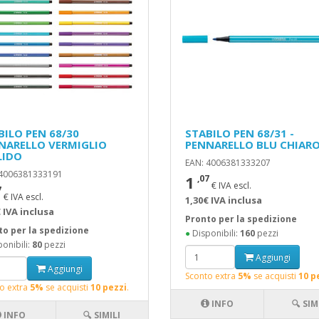
BILO PEN 68/30
STABILO PEN 68/31 -
NARELLO VERMIGLIO
PENNARELLO BLU CHIAR
LIDO
EAN: 4006381333207
 4006381333191
1
,07
€ IVA escl.
7
€ IVA escl.
1,30€ IVA inclusa
 IVA inclusa
Pronto per la spedizione
to per la spedizione
●
Disponibili:
160
pezzi
onibili:
80
pezzi
Aggiungi
Aggiungi
Sconto extra
5%
se acquisti
10 p
o extra
5%
se acquisti
10 pezzi
.
INFO
🔍 SIM
INFO
🔍 SIMILI