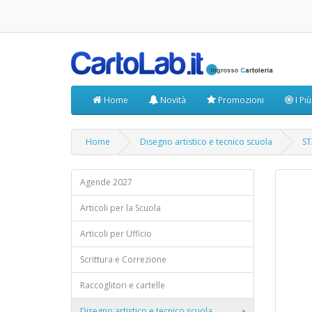
Home
Novità
Promozioni
I Pi
Home
Disegno artistico e tecnico scuola
ST
Agende 2027
Articoli per la Scuola
Articoli per Ufficio
Scrittura e Correzione
Raccoglitori e cartelle
Disegno artistico e tecnico scuola