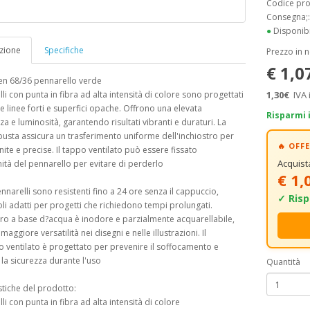
Codice pr
Consegna;
●
Disponibi
zione
Specifiche
Prezzo in 
€ 1,0
en 68/36 pennarello verde
lli con punta in fibra ad alta intensità di colore sono progettati
1,30€
IVA 
e linee forti e superfici opache. Offrono una elevata
Risparmi 
zza e luminosità, garantendo risultati vibranti e duraturi. La
usta assicura un trasferimento uniforme dell'inchiostro per
🔥 OF
inite e precise. Il tappo ventilato può essere fissato
Acquis
mità del pennarello per evitare di perderlo
€ 1,
nnarelli sono resistenti fino a 24 ore senza il cappuccio,
✓ Risp
i adatti per progetti che richiedono tempi prolungati.
tro a base d?acqua è inodore e parzialmente acquarellabile,
aggiore versatilità nei disegni e nelle illustrazioni. Il
 ventilato è progettato per prevenire il soffocamento e
 la sicurezza durante l'uso
Quantità
stiche del prodotto:
li con punta in fibra ad alta intensità di colore