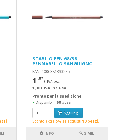
STABILO PEN 68/38
O
PENNARELLO SANGUIGNO
EAN: 4006381333245
1
,07
€ IVA escl.
1,30€ IVA inclusa
Pronto per la spedizione
●
Disponibili:
60
pezzi
Aggiungi
ezzi
.
Sconto extra
5%
se acquisti
10 pezzi
.
ILI
INFO
🔍 SIMILI