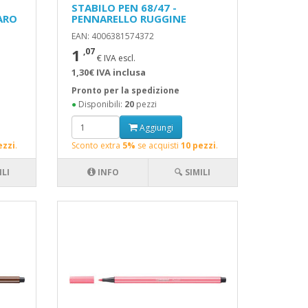
STABILO PEN 68/47 -
ARO
PENNARELLO RUGGINE
EAN: 4006381574372
1
,07
€ IVA escl.
1,30€ IVA inclusa
Pronto per la spedizione
●
Disponibili:
20
pezzi
Aggiungi
ezzi
.
Sconto extra
5%
se acquisti
10 pezzi
.
ILI
INFO
🔍 SIMILI