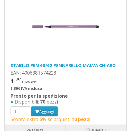
STABILO PEN 68/62 PENNARELLO MALVA CHIARO
EAN: 4006381574228
1
,07
€ IVA escl.
1,30€ IVA inclusa
Pronto per la spedizione
●
Disponibili:
70
pezzi
Aggiungi
Sconto extra
5%
se acquisti
10 pezzi
.
INFO
🔍 SIMILI