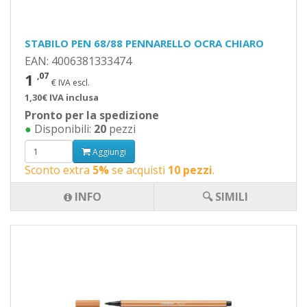
STABILO PEN 68/88 PENNARELLO OCRA CHIARO
EAN: 4006381333474
1
,07
€ IVA escl.
1,30€ IVA inclusa
Pronto per la spedizione
●
Disponibili:
20
pezzi
Aggiungi
Sconto extra
5%
se acquisti
10 pezzi
.
INFO
🔍 SIMILI