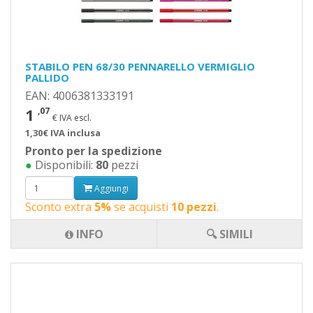
STABILO PEN 68/30 PENNARELLO VERMIGLIO
PALLIDO
EAN: 4006381333191
1
,07
€ IVA escl.
1,30€ IVA inclusa
Pronto per la spedizione
●
Disponibili:
80
pezzi
Aggiungi
Sconto extra
5%
se acquisti
10 pezzi
.
INFO
🔍 SIMILI