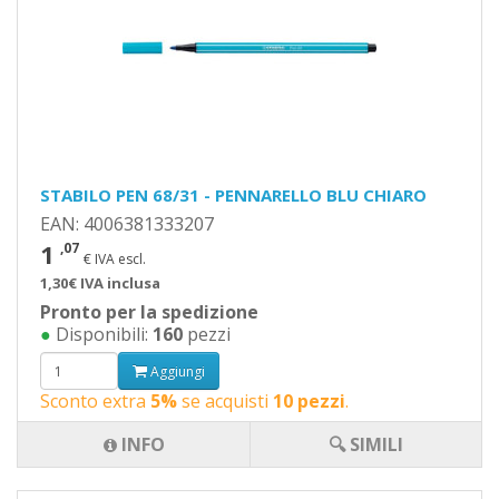
STABILO PEN 68/31 - PENNARELLO BLU CHIARO
EAN: 4006381333207
1
,07
€ IVA escl.
1,30€ IVA inclusa
Pronto per la spedizione
●
Disponibili:
160
pezzi
Aggiungi
Sconto extra
5%
se acquisti
10 pezzi
.
INFO
🔍 SIMILI