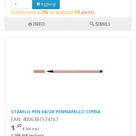
Aggiungi
Sconto extra
5%
se acquisti
10 pezzi
.
INFO
🔍 SIMILI
STABILO PEN 68/28 PENNARELLO CIPRIA
EAN: 4006381574167
1
,07
€ IVA escl.
1,30€ IVA inclusa