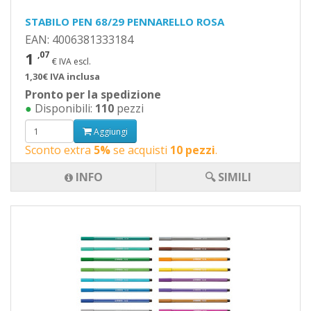
STABILO PEN 68/29 PENNARELLO ROSA
EAN: 4006381333184
1
,07
€ IVA escl.
1,30€ IVA inclusa
Pronto per la spedizione
●
Disponibili:
110
pezzi
Aggiungi
Sconto extra
5%
se acquisti
10 pezzi
.
INFO
🔍 SIMILI