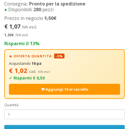
Consegna;:
Pronto per la spedizione
●
Disponibili:
280
pezzi
Prezzo in negozio
1,50€
€ 1,07
IVA escl.
1,30€
IVA incl.
Risparmi il 13%
🔥 OFFERTA QUANTITÀ
-5%
Acquistando
10 pz
:
€ 1,02
cad.
IVA escl.
✓ Risparmi € 0,50
Aggiungi 10 al carrello
Quantità