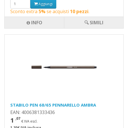
Aggiungi
Sconto extra
5%
se acquisti
10 pezzi
.
INFO
🔍 SIMILI
STABILO PEN 68/65 PENNARELLO AMBRA
EAN: 4006381333436
1
,07
€ IVA escl.
1,30€ IVA inclusa