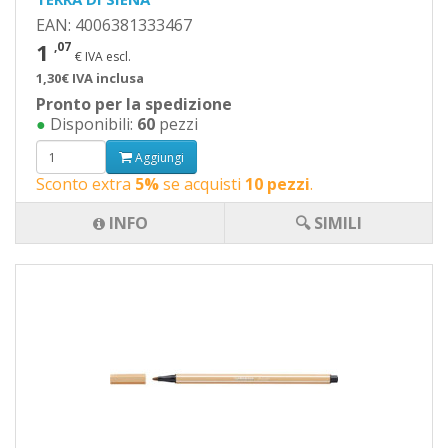
EAN: 4006381333467
1
,07
€ IVA escl.
1,30€ IVA inclusa
Pronto per la spedizione
●
Disponibili:
60
pezzi
Aggiungi
Sconto extra
5%
se acquisti
10 pezzi
.
INFO
🔍 SIMILI