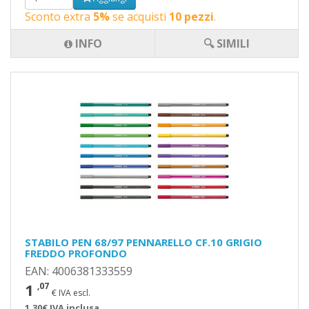
Sconto extra
5%
se acquisti
10 pezzi
.
INFO
🔍 SIMILI
STABILO PEN 68/97 PENNARELLO CF.10 GRIGIO
FREDDO PROFONDO
EAN: 4006381333559
1
,07
€ IVA escl.
1,30€ IVA inclusa