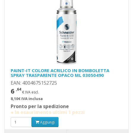
PAINT-IT COLORE ACRILICO IN BOMBOLETTA
SPRAY TRASPARENTE OPACO ML 03050490
EAN: 4004675152725
6
,64
€ IVA escl.
8,10€ IVA inclusa
Pronto per la spedizione
● In esaurimento ultimi 1 pezzi
Aggiungi