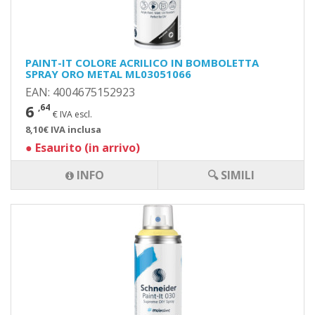
PAINT-IT COLORE ACRILICO IN BOMBOLETTA
SPRAY ORO METAL ML03051066
EAN: 4004675152923
6
,64
€ IVA escl.
8,10€ IVA inclusa
●
Esaurito (in arrivo)
INFO
🔍 SIMILI