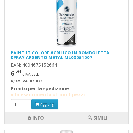
PAINT-IT COLORE ACRILICO IN BOMBOLETTA
SPRAY ARGENTO METAL ML03051007
EAN: 4004675152664
6
,64
€ IVA escl.
8,10€ IVA inclusa
Pronto per la spedizione
● In esaurimento ultimi 1 pezzi
Aggiungi
INFO
🔍 SIMILI