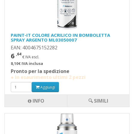
PAINT-IT COLORE ACRILICO IN BOMBOLETTA
SPRAY ARGENTO ML03050007
EAN: 4004675152282
6
,64
€ IVA escl.
8,10€ IVA inclusa
Pronto per la spedizione
● In esaurimento ultimi 2 pezzi
Aggiungi
INFO
🔍 SIMILI