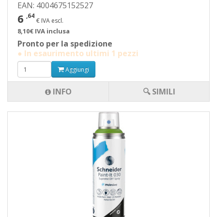
EAN: 4004675152527
6
,64
€ IVA escl.
8,10€ IVA inclusa
Pronto per la spedizione
● In esaurimento ultimi 1 pezzi
Aggiungi
INFO
🔍 SIMILI