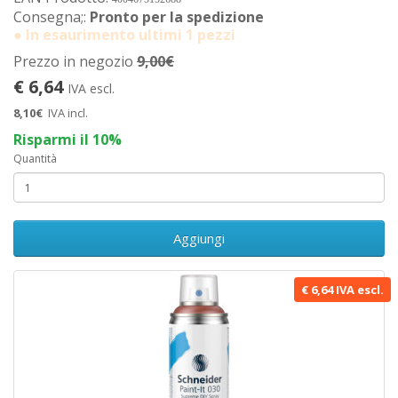
Consegna;:
Pronto per la spedizione
● In esaurimento ultimi 1 pezzi
Prezzo in negozio
9,00€
€ 6,64
IVA escl.
8,10€
IVA incl.
Risparmi il 10%
Quantità
Aggiungi
€ 6,64 IVA escl.