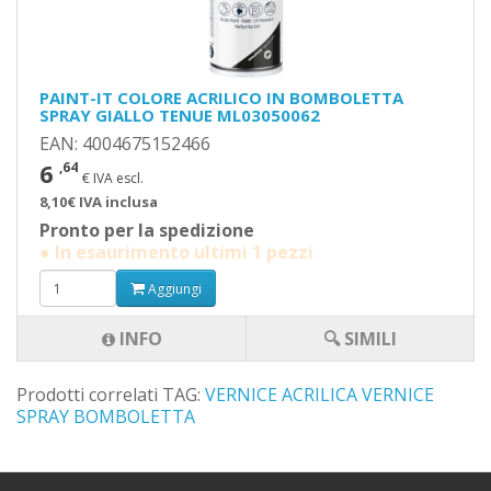
PAINT-IT COLORE ACRILICO IN BOMBOLETTA
SPRAY GIALLO TENUE ML03050062
EAN: 4004675152466
6
,64
€ IVA escl.
8,10€ IVA inclusa
Pronto per la spedizione
● In esaurimento ultimi 1 pezzi
Aggiungi
INFO
🔍 SIMILI
Prodotti correlati TAG:
VERNICE ACRILICA
VERNICE
SPRAY
BOMBOLETTA