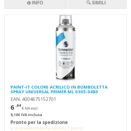
INFO
🔍 SIMILI
PAINT-IT COLORE ACRILICO IN BOMBOLETTA
SPRAY UNIVERSAL PRIMER ML 0305-0480
EAN: 4004675152701
6
,64
€ IVA escl.
8,10€ IVA inclusa
Pronto per la spedizione
● In esaurimento ultimi 1 pezzi