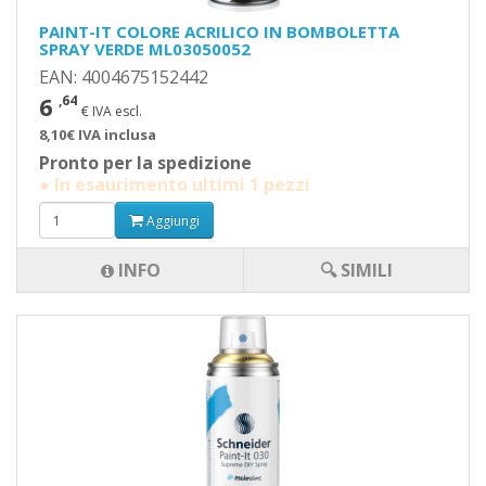
PAINT-IT COLORE ACRILICO IN BOMBOLETTA
SPRAY VERDE ML03050052
EAN: 4004675152442
6
,64
€ IVA escl.
8,10€ IVA inclusa
Pronto per la spedizione
● In esaurimento ultimi 1 pezzi
Aggiungi
INFO
🔍 SIMILI