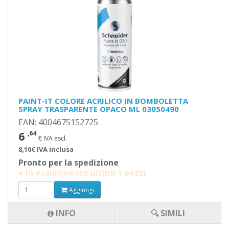
PAINT-IT COLORE ACRILICO IN BOMBOLETTA
SPRAY TRASPARENTE OPACO ML 03050490
EAN: 4004675152725
6
,64
€ IVA escl.
8,10€ IVA inclusa
Pronto per la spedizione
● In esaurimento ultimi 1 pezzi
Aggiungi
INFO
🔍 SIMILI