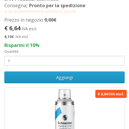
Consegna;:
Pronto per la spedizione
● In esaurimento ultimi 2 pezzi
Prezzo in negozio
9,00€
€ 6,64
IVA escl.
8,10€
IVA incl.
Risparmi il 10%
Quantità
Aggiungi
€ 6,64 IVA escl.