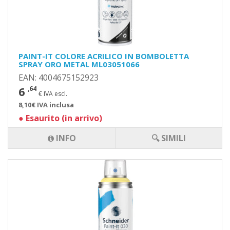
PAINT-IT COLORE ACRILICO IN BOMBOLETTA
SPRAY ORO METAL ML03051066
EAN: 4004675152923
6
,64
€ IVA escl.
8,10€ IVA inclusa
●
Esaurito (in arrivo)
INFO
🔍 SIMILI