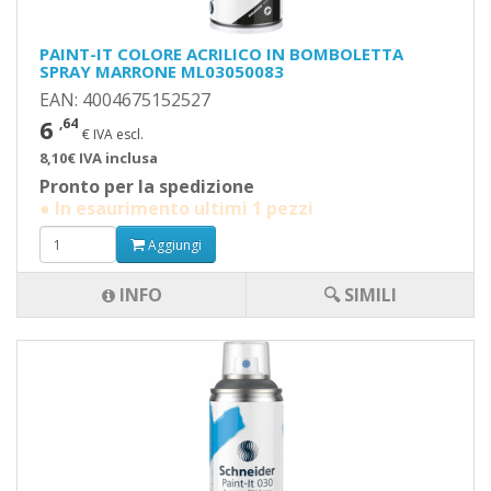
PAINT-IT COLORE ACRILICO IN BOMBOLETTA
SPRAY MARRONE ML03050083
EAN: 4004675152527
6
,64
€ IVA escl.
8,10€ IVA inclusa
Pronto per la spedizione
● In esaurimento ultimi 1 pezzi
Aggiungi
INFO
🔍 SIMILI