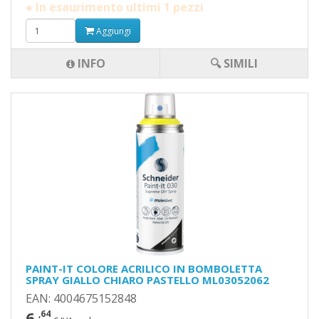
● In esaurimento ultimi 1 pezzi
Aggiungi
INFO
🔍 SIMILI
PAINT-IT COLORE ACRILICO IN BOMBOLETTA
SPRAY GIALLO CHIARO PASTELLO ML03052062
EAN: 4004675152848
6
,64