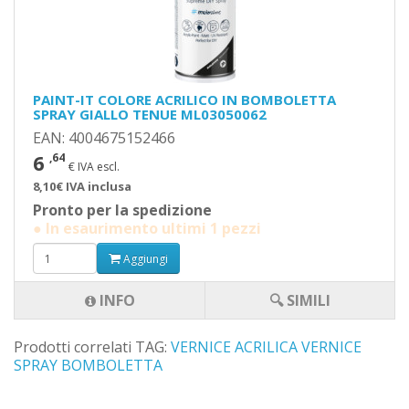
PAINT-IT COLORE ACRILICO IN BOMBOLETTA
SPRAY GIALLO TENUE ML03050062
EAN: 4004675152466
6
,64
€ IVA escl.
8,10€ IVA inclusa
Pronto per la spedizione
● In esaurimento ultimi 1 pezzi
Aggiungi
INFO
🔍 SIMILI
Prodotti correlati TAG:
VERNICE ACRILICA
VERNICE
SPRAY
BOMBOLETTA