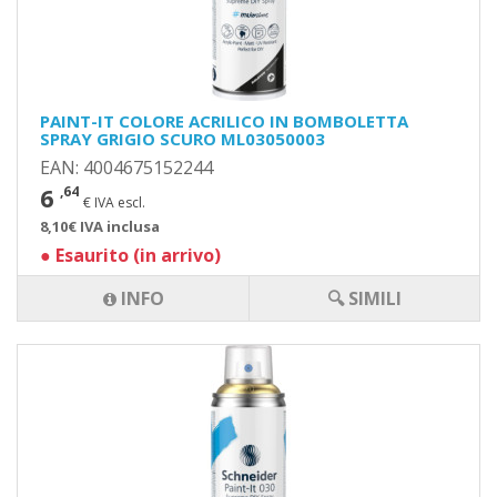
PAINT-IT COLORE ACRILICO IN BOMBOLETTA
SPRAY GRIGIO SCURO ML03050003
EAN: 4004675152244
6
,64
€ IVA escl.
8,10€ IVA inclusa
●
Esaurito (in arrivo)
INFO
🔍 SIMILI