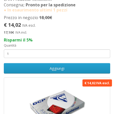
Consegna;:
Pronto per la spedizione
● In esaurimento ultimi 1 pezzi
Prezzo in negozio
18,00€
€ 14,02
IVA escl.
17,10€
IVA incl.
Risparmi il 5%
Quantità
Aggiungi
€ 14,02 IVA escl.