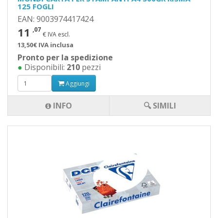
125 FOGLI
EAN: 9003974417424
11
,07
€ IVA escl.
13,50€ IVA inclusa
Pronto per la spedizione
●
Disponibili:
210
pezzi
Aggiungi
INFO
🔍 SIMILI