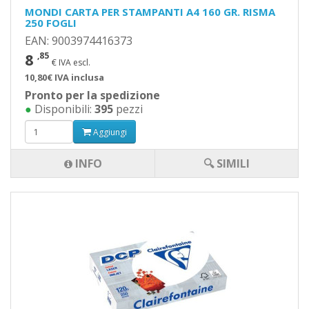
MONDI CARTA PER STAMPANTI A4 160 GR. RISMA
250 FOGLI
EAN: 9003974416373
8
,85
€ IVA escl.
10,80€ IVA inclusa
Pronto per la spedizione
●
Disponibili:
395
pezzi
Aggiungi
INFO
🔍 SIMILI