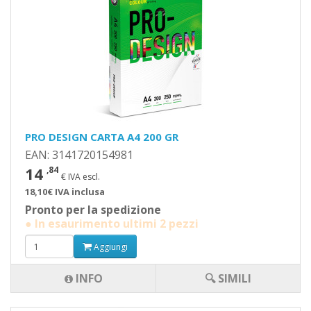
PRO DESIGN CARTA A4 200 GR
EAN: 3141720154981
14
,84
€ IVA escl.
18,10€ IVA inclusa
Pronto per la spedizione
● In esaurimento ultimi 2 pezzi
Aggiungi
INFO
🔍 SIMILI