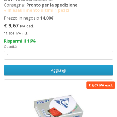
Consegna;:
Pronto per la spedizione
● In esaurimento ultimi 1 pezzi
Prezzo in negozio
14,00€
€ 9,67
IVA escl.
11,80€
IVA incl.
Risparmi il 16%
Quantità
Aggiungi
€ 9,67 IVA escl.