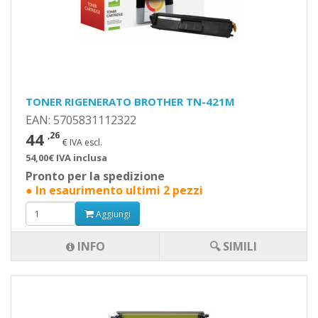
TONER RIGENERATO BROTHER TN-421M
EAN: 5705831112322
44
,26
€ IVA escl.
54,00€ IVA inclusa
Pronto per la spedizione
● In esaurimento ultimi 2 pezzi
Aggiungi
INFO
🔍 SIMILI