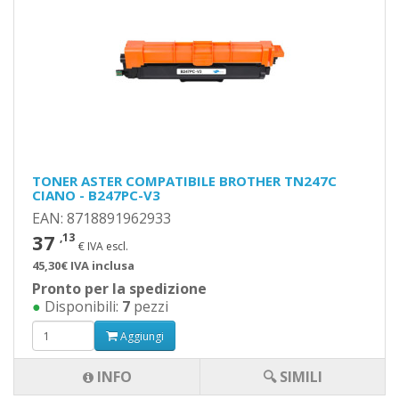
TONER ASTER COMPATIBILE BROTHER TN247C
CIANO - B247PC-V3
EAN: 8718891962933
37
,13
€ IVA escl.
45,30€ IVA inclusa
Pronto per la spedizione
●
Disponibili:
7
pezzi
Aggiungi
INFO
🔍 SIMILI