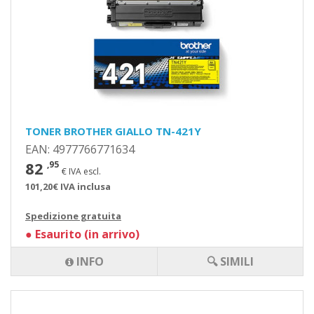
TONER BROTHER GIALLO TN-421Y
EAN: 4977766771634
82
,95
€ IVA escl.
101,20€ IVA inclusa
Spedizione gratuita
●
Esaurito (in arrivo)
INFO
🔍 SIMILI