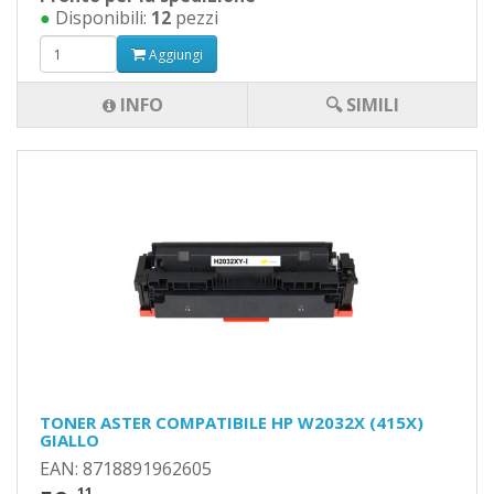
●
Disponibili:
12
pezzi
Aggiungi
INFO
🔍 SIMILI
TONER ASTER COMPATIBILE HP W2032X (415X)
GIALLO
EAN: 8718891962605
,11