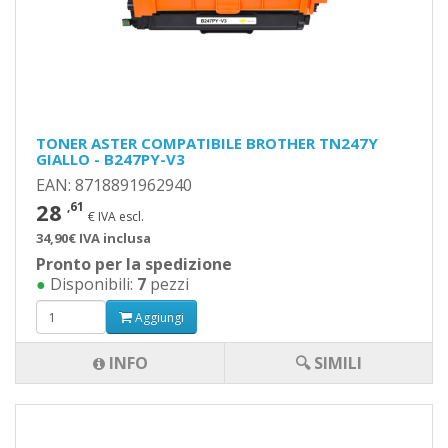
TONER ASTER COMPATIBILE BROTHER TN247Y
GIALLO - B247PY-V3
EAN: 8718891962940
28
,61
€ IVA escl.
34,90€ IVA inclusa
Pronto per la spedizione
●
Disponibili:
7
pezzi
Aggiungi
INFO
🔍 SIMILI