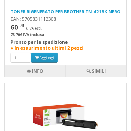
TONER RIGENERATO PER BROTHER TN-421BK NERO
EAN: 5705831112308
60
,41
€ IVA escl.
73,70€ IVA inclusa
Pronto per la spedizione
● In esaurimento ultimi 2 pezzi
Aggiungi
INFO
🔍 SIMILI