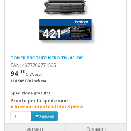
TONER BROTHER NERO TN-421BK
EAN: 4977766771535
94
,18
€ IVA escl.
114,90€ IVA inclusa
Spedizione gratuita
Pronto per la spedizione
● In esaurimento ultimi 3 pezzi
Aggiungi
INFO
🔍 SIMILI