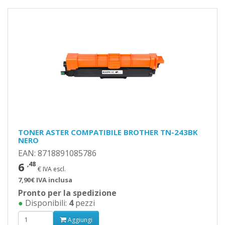
TONER ASTER COMPATIBILE BROTHER TN-243BK
NERO
EAN: 8718891085786
6
,48
€ IVA escl.
7,90€ IVA inclusa
Pronto per la spedizione
●
Disponibili:
4
pezzi
Aggiungi