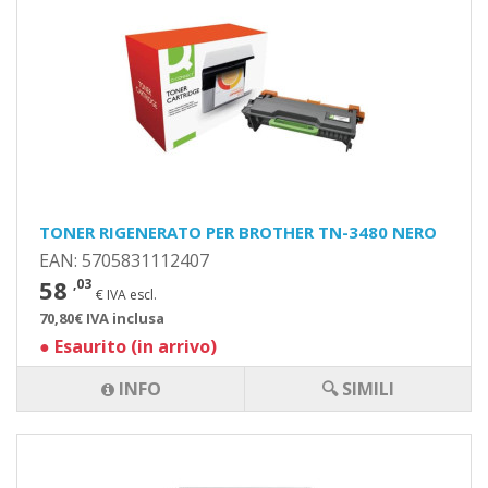
TONER RIGENERATO PER BROTHER TN-3480 NERO
EAN: 5705831112407
58
,03
€ IVA escl.
70,80€ IVA inclusa
●
Esaurito (in arrivo)
INFO
🔍 SIMILI