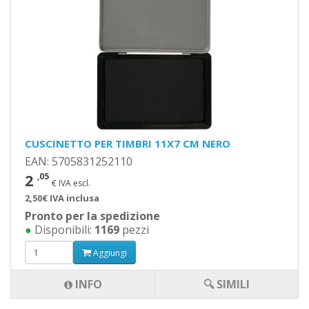
CUSCINETTO PER TIMBRI 11X7 CM NERO
EAN: 5705831252110
2
,05
€ IVA escl.
2,50€ IVA inclusa
Pronto per la spedizione
●
Disponibili:
1169
pezzi
Aggiungi
INFO
🔍 SIMILI