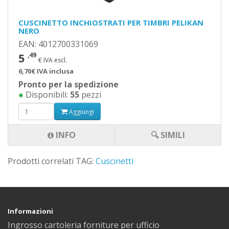
CUSCINETTO INCHIOSTRATI PER TIMBRI PELIKAN
NERO
EAN: 4012700331069
5
,49
€ IVA escl.
6,70€ IVA inclusa
Pronto per la spedizione
●
Disponibili:
55
pezzi
Aggiungi
INFO
🔍 SIMILI
Prodotti correlati TAG:
Cuscinetti
Informazioni
Ingrosso cartoleria forniture per ufficio