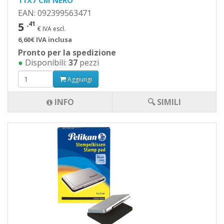
11X7 CM NERO
EAN: 092399563471
5
,41
€ IVA escl.
6,60€ IVA inclusa
Pronto per la spedizione
●
Disponibili:
37
pezzi
Aggiungi
INFO
🔍 SIMILI