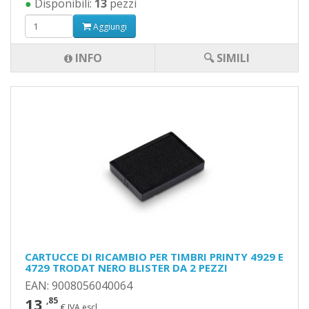
●
Disponibili:
13
pezzi
Aggiungi
INFO
🔍 SIMILI
CARTUCCE DI RICAMBIO PER TIMBRI PRINTY 4929 E
4729 TRODAT NERO BLISTER DA 2 PEZZI
EAN: 9008056040064
13
,85
€ IVA escl.