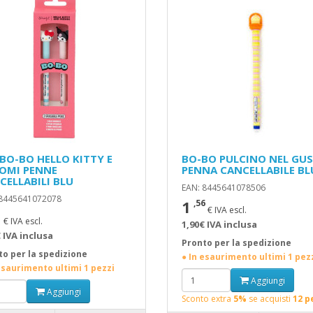
 BO-BO HELLO KITTY E
BO-BO PULCINO NEL GU
OMI PENNE
PENNA CANCELLABILE BL
CELLABILI BLU
EAN: 8445641078506
 8445641072078
1
,56
€ IVA escl.
1
€ IVA escl.
1,90€ IVA inclusa
 IVA inclusa
Pronto per la spedizione
to per la spedizione
● In esaurimento ultimi 1 pez
esaurimento ultimi 1 pezzi
Aggiungi
Aggiungi
Sconto extra
5%
se acquisti
12 p