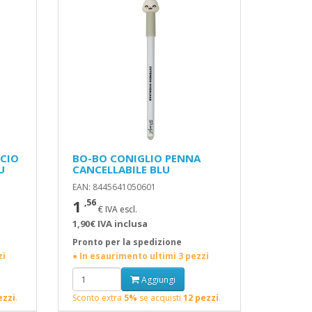
SCIO
BO-BO CONIGLIO PENNA
U
CANCELLABILE BLU
EAN: 8445641050601
1
,56
€ IVA escl.
1,90€ IVA inclusa
Pronto per la spedizione
zi
● In esaurimento ultimi 3 pezzi
Aggiungi
ezzi
.
Sconto extra
5%
se acquisti
12 pezzi
.