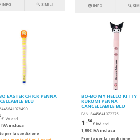
INFO
🔍 SIMILI
INFO
🔍 SIM
BO EASTER CHICK PENNA
BO-BO MY HELLO KITTY
CELLABILE BLU
KUROMI PENNA
CANCELLABILE BLU
 8445641078490
EAN: 8445641072375
6
€ IVA escl.
1
,56
€ IVA escl.
 IVA inclusa
1,90€ IVA inclusa
to per la spedizione
Pronto per la spedizione
esaurimento ultimi 1 pezzi