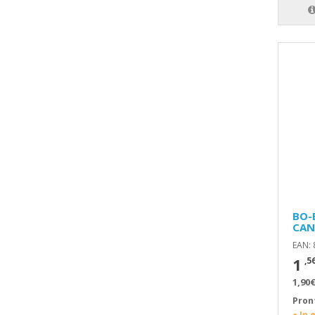
BO-
CAN
EAN:
1
,5
1,90€
Pron
● In 