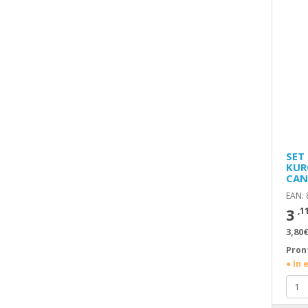
SET
KUR
CAN
EAN:
3
,1
3,80€
Pron
● In 