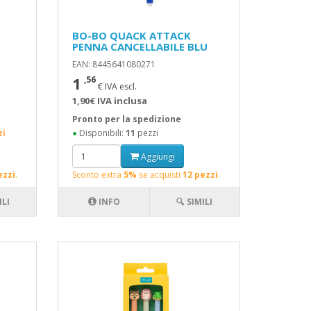
BO-BO QUACK ATTACK
PENNA CANCELLABILE BLU
EAN: 8445641080271
1
,56
€ IVA escl.
1,90€ IVA inclusa
Pronto per la spedizione
zi
●
Disponibili:
11
pezzi
Aggiungi
ezzi
.
Sconto extra
5%
se acquisti
12 pezzi
.
ILI
INFO
🔍 SIMILI