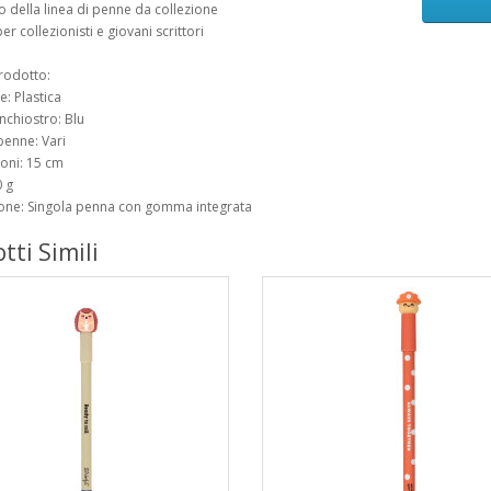
o della linea di penne da collezione
er collezionisti e giovani scrittori
rodotto:
e: Plastica
inchiostro: Blu
penne: Vari
oni: 15 cm
0 g
ione: Singola penna con gomma integrata
tti Simili