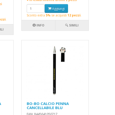
zi
Aggiungi
Sconto extra
5%
se acquisti
12 pezzi
.
ezzi
.
INFO
🔍 SIMILI
ILI
A
BO-BO CALCIO PENNA
CANCELLABILE BLU
EAN: 8445641050717