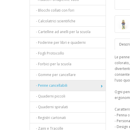
- Blocchi collati con fori
- Calcolatrici scientifiche
- Cartelline ad anelli per la scuola
- Foderine per libri e quaderni
Descri
- Fogli Protocollo
Le penne
colorato,
- Forbici per la scuola
divertent
consente 
- Gomme per cancellare
l'uso quo
- Penne cancellabili
Ogni pen
- Quaderni piccoli
ergonomic
- Quaderni spiralati
Caratteris
- Penna c
- Registri cartonati
- Person
- Design 
- Zaini e Tracolle