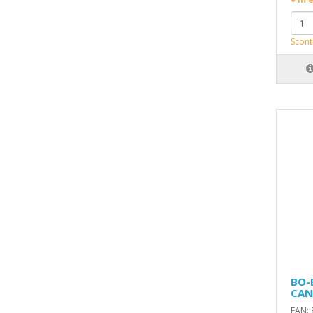
Scont
BO-
CAN
EAN: