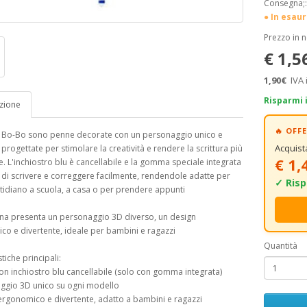
Consegna;
● In esau
Prezzo in 
€ 1,5
1,90€
IVA 
Risparmi 
zione
🔥 OF
 Bo-Bo sono penne decorate con un personaggio unico e
Acquis
 progettate per stimolare la creatività e rendere la scrittura più
€ 1,
e. L'inchiostro blu è cancellabile e la gomma speciale integrata
di scrivere e correggere facilmente, rendendole adatte per
✓ Risp
tidiano a scuola, a casa o per prendere appunti
na presenta un personaggio 3D diverso, un design
o e divertente, ideale per bambini e ragazzi
Quantità
tiche principali:
on inchiostro blu cancellabile (solo con gomma integrata)
aggio 3D unico su ogni modello
ergonomico e divertente, adatto a bambini e ragazzi