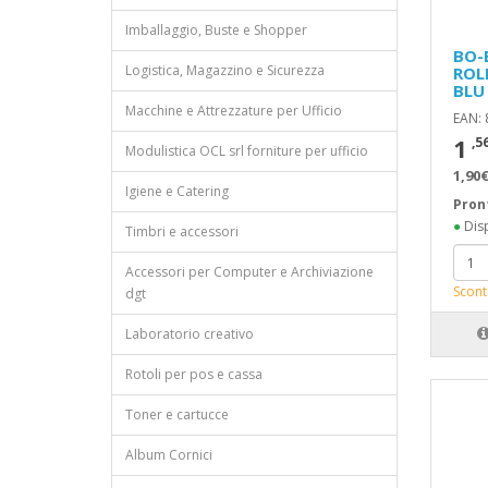
Imballaggio, Buste e Shopper
BO-
Logistica, Magazzino e Sicurezza
ROL
BLU
Macchine e Attrezzature per Ufficio
EAN:
1
,5
Modulistica OCL srl forniture per ufficio
1,90€
Igiene e Catering
Pron
●
Disp
Timbri e accessori
Accessori per Computer e Archiviazione
Scont
dgt
Laboratorio creativo
Rotoli per pos e cassa
Toner e cartucce
Album Cornici