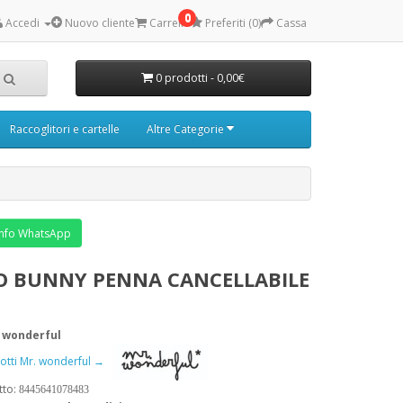
0
Accedi
Nuovo cliente
Carrello
Preferiti (0)
Cassa
0 prodotti - 0,00€
Raccoglitori e cartelle
Altre Categorie
nfo WhatsApp
O BUNNY PENNA CANCELLABILE
 wonderful
dotti Mr. wonderful →
tto:
8445641078483