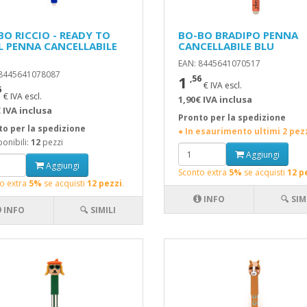
BO RICCIO - READY TO
BO-BO BRADIPO PENNA
L PENNA CANCELLABILE
CANCELLABILE BLU
EAN: 8445641070517
 8445641078087
1
,56
€ IVA escl.
6
€ IVA escl.
1,90€ IVA inclusa
 IVA inclusa
Pronto per la spedizione
to per la spedizione
● In esaurimento ultimi 2 pez
onibili:
12
pezzi
Aggiungi
Aggiungi
Sconto extra
5%
se acquisti
12 p
o extra
5%
se acquisti
12 pezzi
.
INFO
🔍 SIM
INFO
🔍 SIMILI