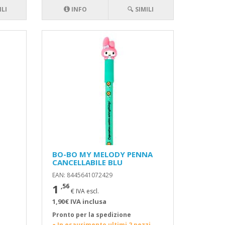
ILI
INFO
🔍 SIMILI
BO-BO MY MELODY PENNA
CANCELLABILE BLU
EAN: 8445641072429
1
,56
€ IVA escl.
1,90€ IVA inclusa
Pronto per la spedizione
● In esaurimento ultimi 2 pezzi