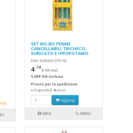
SET BO-BO PENNE
CANCELLABILI TRICHECO,
SURICATO E IPPOPOTAMO
EAN: 8445641078148
4
,10
€ IVA escl.
5,00€ IVA inclusa
Pronto per la spedizione
●
Disponibili:
6
pezzi
Aggiungi
ezzi
.
INFO
🔍 SIMILI
ILI