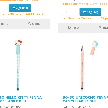
● In esaurimento ultimi 1 pez
Aggiungi
Aggiungi
o extra
5%
se acquisti
12 pezzi
.
Sconto extra
5%
se acquisti
12 p
INFO
🔍 SIMILI
INFO
🔍 SIM
BO HELLO KITTY PENNA
BO-BO UNICORNO PENN
CELLABILE BLU
CANCELLABILE BLU
 8445641061867
EAN: 8445641061874