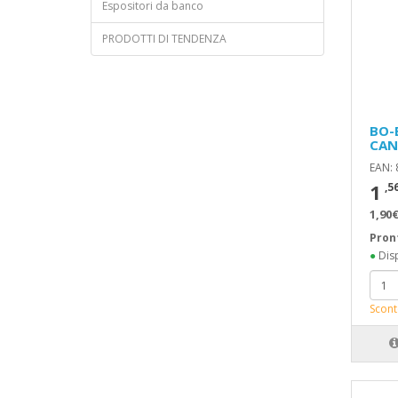
Espositori da banco
PRODOTTI DI TENDENZA
BO-
CAN
EAN:
1
,5
1,90€
Pron
●
Disp
Scont