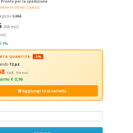
:
Pronto per la spedizione
rimento ultimi 2 pezzi
negozio
1,95€
6
IVA escl.
incl.
il 3%
FERTA QUANTITÀ
-5%
tando
12 pz
:
48
cad.
IVA escl.
armi € 0,96
Aggiungi 12 al carrello