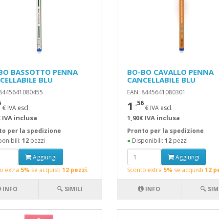
BO BASSOTTO PENNA
BO-BO CAVALLO PENNA
CELLABILE BLU
CANCELLABILE BLU
 8445641080455
EAN: 8445641080301
1
6
,56
€ IVA escl.
€ IVA escl.
 IVA inclusa
1,90€ IVA inclusa
to per la spedizione
Pronto per la spedizione
onibili:
12
pezzi
●
Disponibili:
12
pezzi
Aggiungi
Aggiungi
o extra
5%
se acquisti
12 pezzi
.
Sconto extra
5%
se acquisti
12 p
INFO
🔍 SIMILI
INFO
🔍 SIM