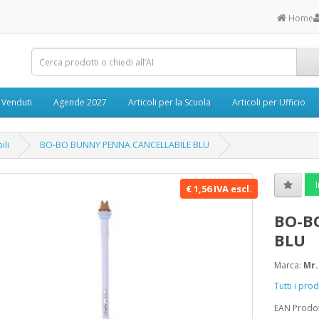
Home
ù Venduti
Agende 2027
Articoli per la Scuola
Articoli per Ufficio
ili
BO-BO BUNNY PENNA CANCELLABILE BLU
I
€ 1,56 IVA escl.
BO-B
BLU
Marca:
Mr.
Tutti i pro
EAN Prodo