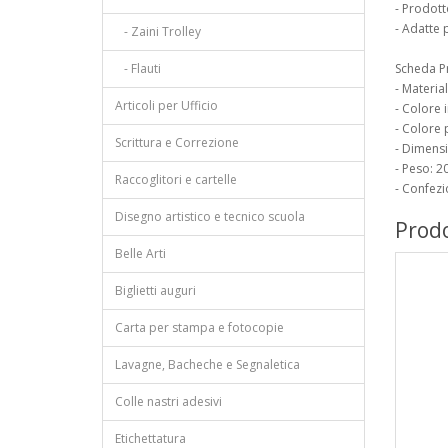
- Prodott
- Adatte p
- Zaini Trolley
- Flauti
Scheda P
- Material
Articoli per Ufficio
- Colore 
- Colore 
Scrittura e Correzione
- Dimensi
- Peso: 2
Raccoglitori e cartelle
- Confez
Disegno artistico e tecnico scuola
Prodo
Belle Arti
Biglietti auguri
Carta per stampa e fotocopie
Lavagne, Bacheche e Segnaletica
Colle nastri adesivi
Etichettatura