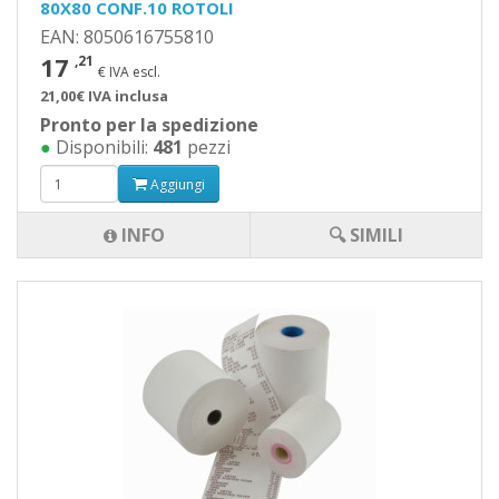
80X80 CONF.10 ROTOLI
EAN: 8050616755810
17
,21
€ IVA escl.
21,00€ IVA inclusa
Pronto per la spedizione
●
Disponibili:
481
pezzi
Aggiungi
INFO
🔍 SIMILI