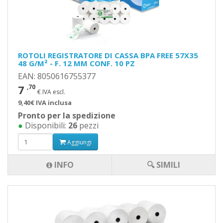
ROTOLI REGISTRATORE DI CASSA BPA FREE 57X35
48 G/M² - F. 12 MM CONF. 10 PZ
EAN: 8050616755377
7
,70
€ IVA escl.
9,40€ IVA inclusa
Pronto per la spedizione
●
Disponibili:
26
pezzi
Aggiungi
INFO
🔍 SIMILI