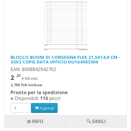
BLOCCO BUONI DI CONSEGNA FLEX 21,5X14,8 CM -
33X3 COPIE DATA UFFICIO DU164583300
EAN: 8008842942702
2
,21
€ IVA escl.
2,70€ IVA inclusa
Pronto per la spedizione
●
Disponibili:
116
pezzi
Aggiungi
INFO
🔍 SIMILI