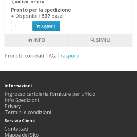
3,40€ IVA inclusa
Pronto per la spedizione
●
Disponibili:
537
pezzi
Aggiungi
INFO
🔍 SIMILI
Prodotti correlati TAG:
Trasporti
Informazioni
Ingrosso cartoleria forniture per ufficio
Info Spedizioni
Privacy
Termini e condizioni
Servizio Clienti
Contattaci
Mappa del Sito