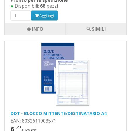
Pronto per la spedizione
●
Disponibili:
68
pezzi
Aggiungi
INFO
🔍 SIMILI
DDT - BLOCCO MITTENTE/DESTINATARIO A4
EAN: 8032611903571
6
,23
€ IVA escl.