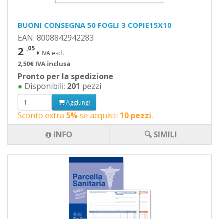
BUONI CONSEGNA 50 FOGLI 3 COPIE15X10
EAN: 8008842942283
2
,05
€ IVA escl.
2,50€ IVA inclusa
Pronto per la spedizione
●
Disponibili:
201
pezzi
Aggiungi
Sconto extra
5%
se acquisti
10 pezzi
.
INFO
🔍 SIMILI