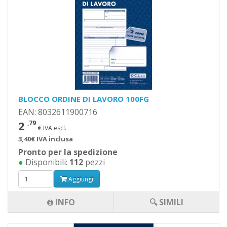
BLOCCO ORDINE DI LAVORO 100FG
EAN: 8032611900716
2
,79
€ IVA escl.
3,40€ IVA inclusa
Pronto per la spedizione
●
Disponibili:
112
pezzi
Aggiungi
INFO
🔍 SIMILI