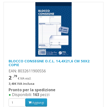
BLOCCO CONSEGNE O.C.L. 14,4X21,6 CM 50X2
COPIE
EAN: 8032611900556
2
,79
€ IVA escl.
3,40€ IVA inclusa
Pronto per la spedizione
●
Disponibili:
163
pezzi
Aggiungi