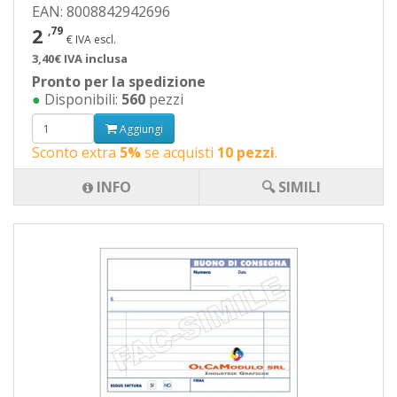
EAN: 8008842942696
2
,79
€ IVA escl.
3,40€ IVA inclusa
Pronto per la spedizione
●
Disponibili:
560
pezzi
Aggiungi
Sconto extra
5%
se acquisti
10 pezzi
.
INFO
🔍 SIMILI