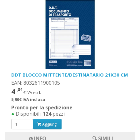
DDT BLOCCO MITTENTE/DESTINATARIO 21X30 CM
EAN: 8032611900105
4
,84
€ IVA escl.
5,90€ IVA inclusa
Pronto per la spedizione
●
Disponibili:
124
pezzi
Aggiungi
INFO
🔍 SIMILI