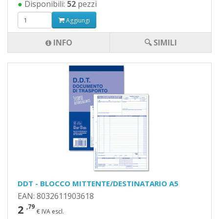
●
Disponibili:
52
pezzi
Aggiungi
INFO
🔍 SIMILI
DDT - BLOCCO MITTENTE/DESTINATARIO A5
EAN: 8032611903618
2
,79
€ IVA escl.