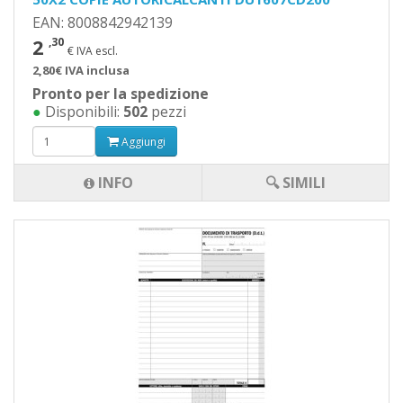
EAN: 8008842942139
2
,30
€ IVA escl.
2,80€ IVA inclusa
Pronto per la spedizione
●
Disponibili:
502
pezzi
Aggiungi
INFO
🔍 SIMILI