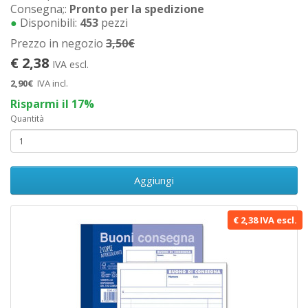
Consegna;:
Pronto per la spedizione
●
Disponibili:
453
pezzi
Prezzo in negozio
3,50€
€ 2,38
IVA escl.
2,90€
IVA incl.
Risparmi il 17%
Quantità
Aggiungi
€ 2,38 IVA escl.