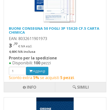
BUONI CONSEGNA 50 FOGLI 3P 15X20 CF.5 CARTA
CHIMICA
EAN: 8032611901973
3
,77
€ IVA escl.
4,60€ IVA inclusa
Pronto per la spedizione
●
Disponibili:
100
pezzi
Aggiungi
Sconto extra
5%
se acquisti
5 pezzi
.
INFO
🔍 SIMILI