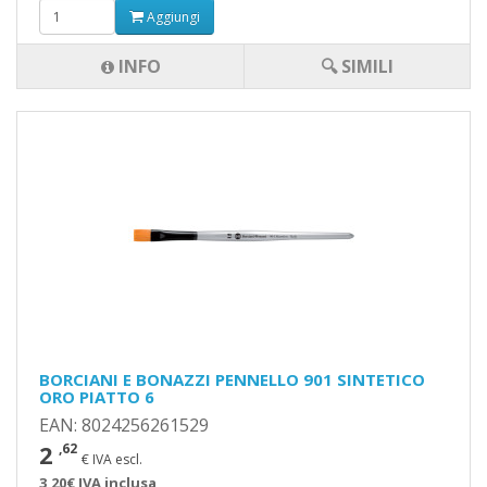
Aggiungi
INFO
🔍 SIMILI
BORCIANI E BONAZZI PENNELLO 901 SINTETICO
ORO PIATTO 6
EAN: 8024256261529
2
,62
€ IVA escl.
3,20€ IVA inclusa