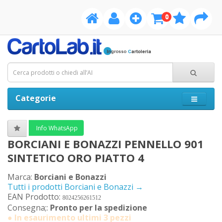
0
Categorie
Info WhatsApp
BORCIANI E BONAZZI PENNELLO 901
SINTETICO ORO PIATTO 4
Marca:
Borciani e Bonazzi
Tutti i prodotti Borciani e Bonazzi →
EAN Prodotto:
8024256261512
Consegna;:
Pronto per la spedizione
● In esaurimento ultimi 3 pezzi