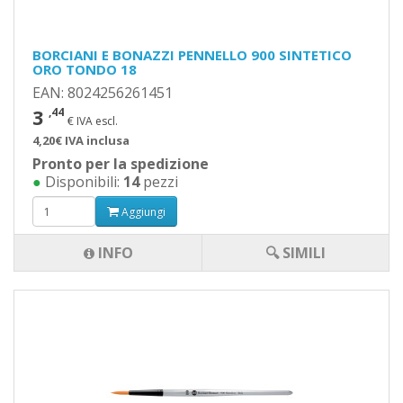
BORCIANI E BONAZZI PENNELLO 900 SINTETICO
ORO TONDO 18
EAN: 8024256261451
3
,44
€ IVA escl.
4,20€ IVA inclusa
Pronto per la spedizione
●
Disponibili:
14
pezzi
Aggiungi
INFO
🔍 SIMILI