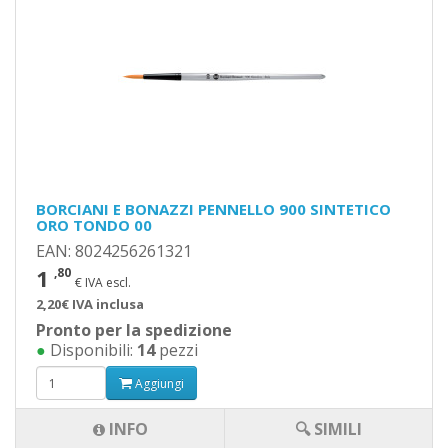
BORCIANI E BONAZZI PENNELLO 900 SINTETICO
ORO TONDO 00
EAN: 8024256261321
1
,80
€ IVA escl.
2,20€ IVA inclusa
Pronto per la spedizione
●
Disponibili:
14
pezzi
Aggiungi
INFO
🔍 SIMILI