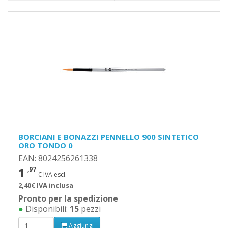
BORCIANI E BONAZZI PENNELLO 900 SINTETICO
ORO TONDO 0
EAN: 8024256261338
1
,97
€ IVA escl.
2,40€ IVA inclusa
Pronto per la spedizione
●
Disponibili:
15
pezzi
Aggiungi