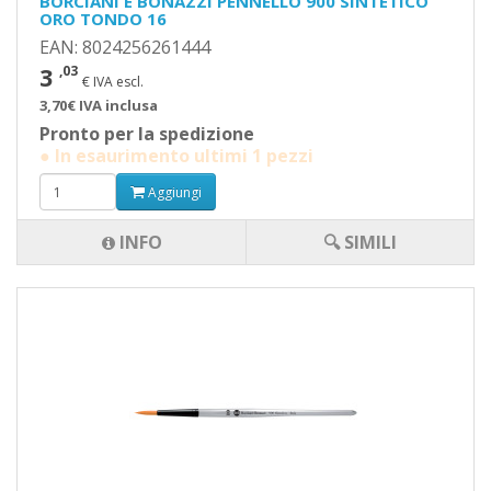
BORCIANI E BONAZZI PENNELLO 900 SINTETICO
ORO TONDO 16
EAN: 8024256261444
3
,03
€ IVA escl.
3,70€ IVA inclusa
Pronto per la spedizione
● In esaurimento ultimi 1 pezzi
Aggiungi
INFO
🔍 SIMILI