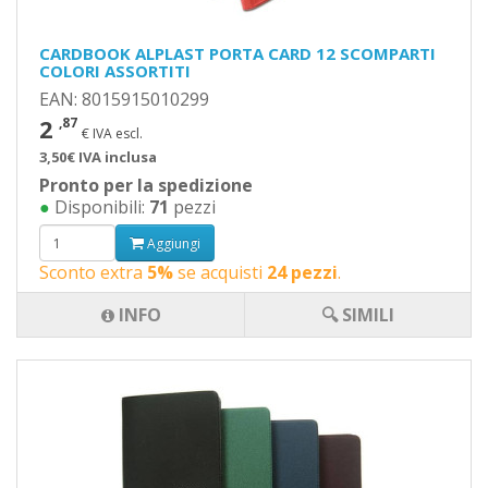
CARDBOOK ALPLAST PORTA CARD 12 SCOMPARTI
COLORI ASSORTITI
EAN: 8015915010299
2
,87
€ IVA escl.
3,50€ IVA inclusa
Pronto per la spedizione
●
Disponibili:
71
pezzi
Aggiungi
Sconto extra
5%
se acquisti
24 pezzi
.
INFO
🔍 SIMILI