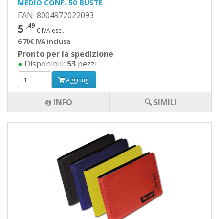
MEDIO CONF. 50 BUSTE
EAN: 8004972022093
5
,49
€ IVA escl.
6,70€ IVA inclusa
Pronto per la spedizione
●
Disponibili:
53
pezzi
Aggiungi
INFO
🔍 SIMILI