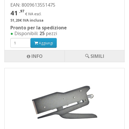
EAN: 8009613551475
41
,97
€ IVA escl.
51,20€ IVA inclusa
Pronto per la spedizione
●
Disponibili:
25
pezzi
Aggiungi
INFO
🔍 SIMILI