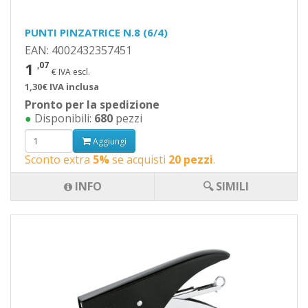
PUNTI PINZATRICE N.8 (6/4)
EAN: 4002432357451
1
,07
€ IVA escl.
1,30€ IVA inclusa
Pronto per la spedizione
●
Disponibili:
680
pezzi
Aggiungi
Sconto extra
5%
se acquisti
20 pezzi
.
INFO
🔍 SIMILI