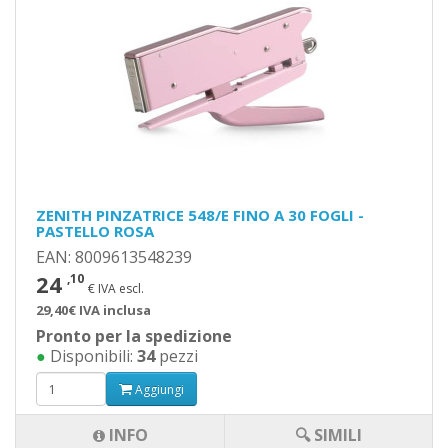
ZENITH PINZATRICE 548/E FINO A 30 FOGLI -
PASTELLO ROSA
EAN: 8009613548239
24
,10
€ IVA escl.
29,40€ IVA inclusa
Pronto per la spedizione
●
Disponibili:
34
pezzi
Aggiungi
INFO
🔍 SIMILI