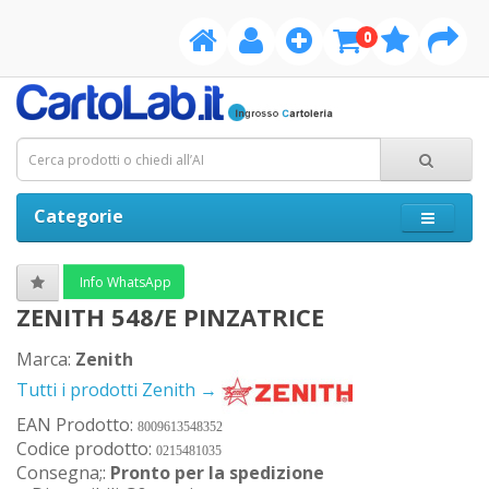
0
Categorie
Info WhatsApp
ZENITH 548/E PINZATRICE
Marca:
Zenith
Tutti i prodotti Zenith →
EAN Prodotto:
8009613548352
Codice prodotto:
0215481035
Consegna;:
Pronto per la spedizione