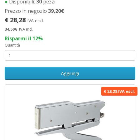
●
Disponibili:
30
pezzi
Prezzo in negozio
39,20€
€ 28,28
IVA escl.
34,50€
IVA incl.
Risparmi il 12%
Quantità
Aggiungi
€ 28,28 IVA escl.