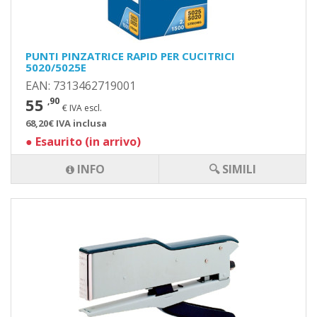
PUNTI PINZATRICE RAPID PER CUCITRICI
5020/5025E
EAN: 7313462719001
55
,90
€ IVA escl.
68,20€ IVA inclusa
●
Esaurito (in arrivo)
INFO
🔍 SIMILI