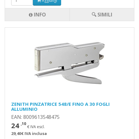
Aggiungi
INFO
🔍 SIMILI
ZENITH PINZATRICE 548/E FINO A 30 FOGLI
ALLUMINIO
EAN: 8009613548475
24
,10
€ IVA escl.
29,40€ IVA inclusa