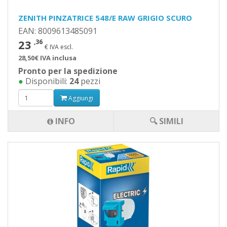
ZENITH PINZATRICE 548/E RAW GRIGIO SCURO
EAN: 8009613485091
23
,36
€ IVA escl.
28,50€ IVA inclusa
Pronto per la spedizione
●
Disponibili:
24
pezzi
Aggiungi
INFO
🔍 SIMILI