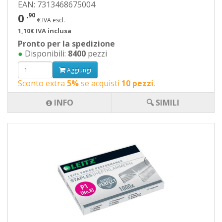
EAN: 7313468675004
0
,90
€ IVA escl.
1,10€ IVA inclusa
Pronto per la spedizione
●
Disponibili:
8400
pezzi
Aggiungi
Sconto extra
5%
se acquisti
10 pezzi
.
INFO
🔍 SIMILI