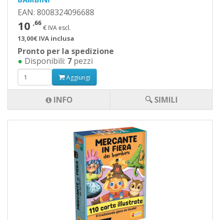
EAN: 8008324096688
10
,66
€ IVA escl.
13,00€ IVA inclusa
Pronto per la spedizione
●
Disponibili:
7
pezzi
Aggiungi
INFO
🔍 SIMILI