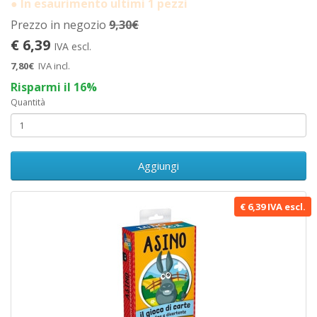
● In esaurimento ultimi 1 pezzi
Prezzo in negozio
9,30€
€ 6,39
IVA escl.
7,80€
IVA incl.
Risparmi il 16%
Quantità
Aggiungi
€ 6,39 IVA escl.