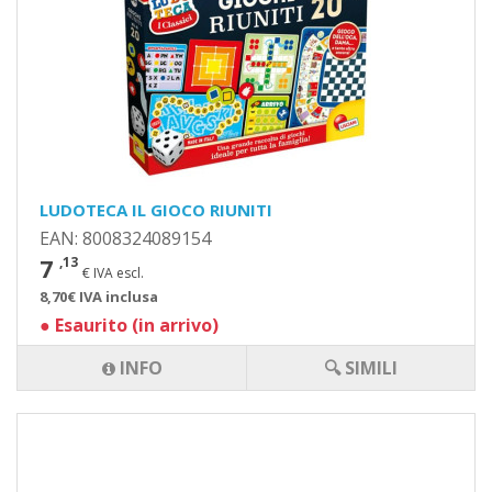
LUDOTECA IL GIOCO RIUNITI
EAN: 8008324089154
7
,13
€ IVA escl.
8,70€ IVA inclusa
●
Esaurito (in arrivo)
INFO
🔍 SIMILI