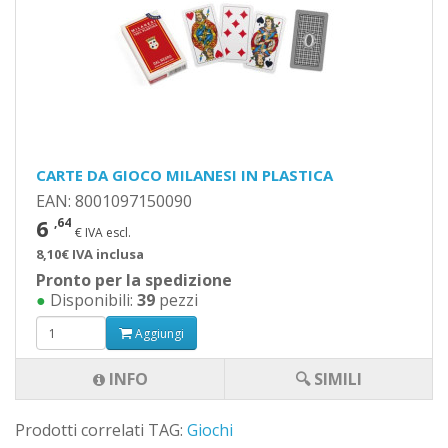
CARTE DA GIOCO MILANESI IN PLASTICA
EAN: 8001097150090
6
,64
€ IVA escl.
8,10€ IVA inclusa
Pronto per la spedizione
●
Disponibili:
39
pezzi
Aggiungi
INFO
🔍 SIMILI
Prodotti correlati TAG:
Giochi