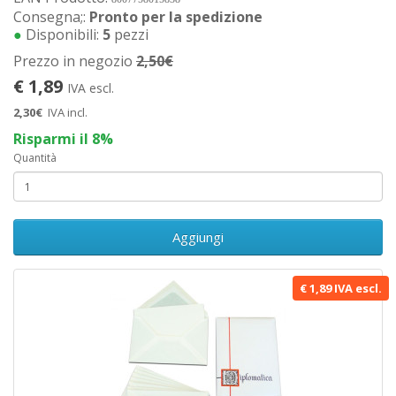
Consegna;:
Pronto per la spedizione
●
Disponibili:
5
pezzi
Prezzo in negozio
2,50€
€ 1,89
IVA escl.
2,30€
IVA incl.
Risparmi il 8%
Quantità
Aggiungi
€ 1,89 IVA escl.