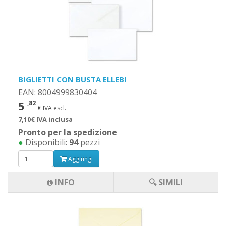
BIGLIETTI CON BUSTA ELLEBI
EAN: 8004999830404
5
,82
€ IVA escl.
7,10€ IVA inclusa
Pronto per la spedizione
●
Disponibili:
94
pezzi
Aggiungi
INFO
🔍 SIMILI