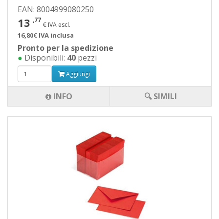
EAN: 8004999080250
13
,77
€ IVA escl.
16,80€ IVA inclusa
Pronto per la spedizione
●
Disponibili:
40
pezzi
Aggiungi
INFO
🔍 SIMILI