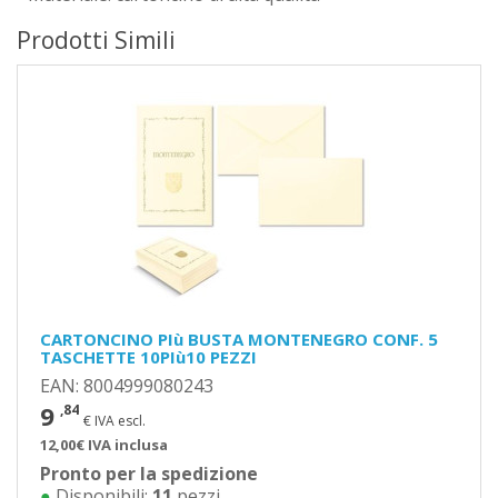
Prodotti Simili
CARTONCINO PIù BUSTA MONTENEGRO CONF. 5
TASCHETTE 10PIù10 PEZZI
EAN: 8004999080243
9
,84
€ IVA escl.
12,00€ IVA inclusa
Pronto per la spedizione
●
Disponibili:
11
pezzi