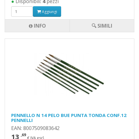
●
Disponibili:
4
pezzi
Aggiungi
INFO
🔍 SIMILI
PENNELLO N 14 PELO BUE PUNTA TONDA CONF.12
PENNELLI
EAN: 8007509083642
13
,69
€ IVA escl.