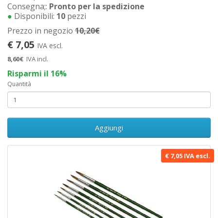
Consegna;:
Pronto per la spedizione
●
Disponibili:
10
pezzi
Prezzo in negozio
10,20€
€ 7,05
IVA escl.
8,60€
IVA incl.
Risparmi il 16%
Quantità
Aggiungi
€ 7,05 IVA escl.