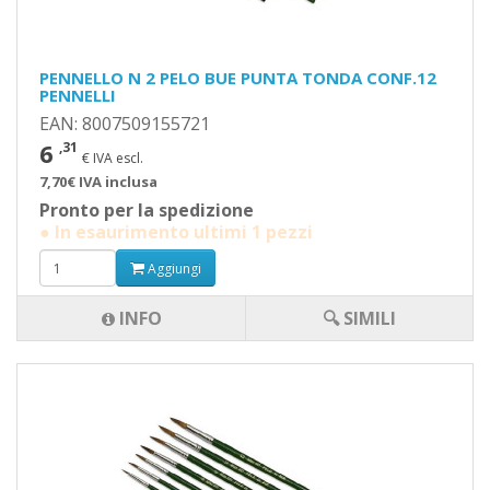
PENNELLO N 2 PELO BUE PUNTA TONDA CONF.12
PENNELLI
EAN: 8007509155721
6
,31
€ IVA escl.
7,70€ IVA inclusa
Pronto per la spedizione
● In esaurimento ultimi 1 pezzi
Aggiungi
INFO
🔍 SIMILI