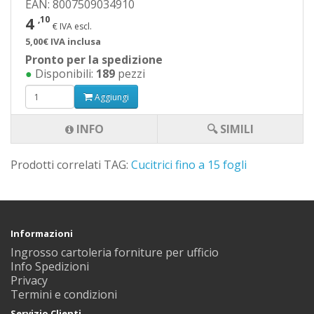
EAN: 8007509034910
4
,10
€ IVA escl.
5,00€ IVA inclusa
Pronto per la spedizione
●
Disponibili:
189
pezzi
Aggiungi
INFO
🔍 SIMILI
Prodotti correlati TAG:
Cucitrici fino a 15 fogli
Informazioni
Ingrosso cartoleria forniture per ufficio
Info Spedizioni
Privacy
Termini e condizioni
Servizio Clienti