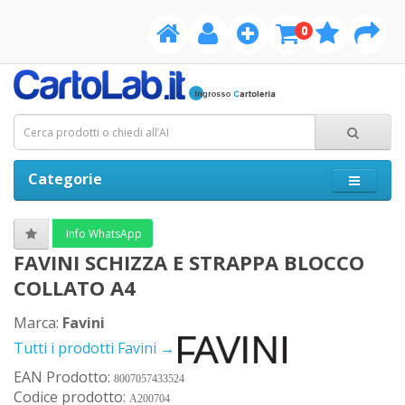
0
Categorie
Info WhatsApp
FAVINI SCHIZZA E STRAPPA BLOCCO
COLLATO A4
Marca:
Favini
Tutti i prodotti Favini →
EAN Prodotto:
8007057433524
Codice prodotto:
A200704