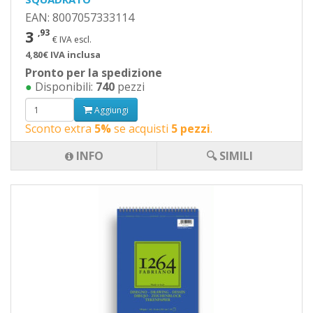
EAN: 8007057333114
3
,93
€ IVA escl.
4,80€ IVA inclusa
Pronto per la spedizione
●
Disponibili:
740
pezzi
Aggiungi
Sconto extra
5%
se acquisti
5 pezzi
.
INFO
🔍 SIMILI