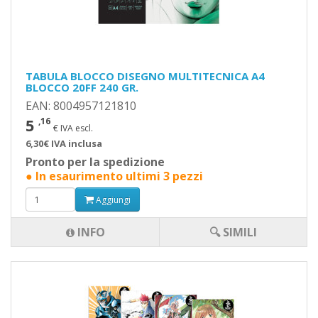
TABULA BLOCCO DISEGNO MULTITECNICA A4
BLOCCO 20FF 240 GR.
EAN: 8004957121810
5
,16
€ IVA escl.
6,30€ IVA inclusa
Pronto per la spedizione
● In esaurimento ultimi 3 pezzi
Aggiungi
INFO
🔍 SIMILI