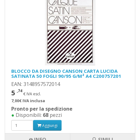
BLOCCO DA DISEGNO CANSON CARTA LUCIDA
SATINATA 50 FOGLI 90/95 G/M² A4 C200757201
EAN: 3148957572014
5
,74
€ IVA escl.
7,00€ IVA inclusa
Pronto per la spedizione
●
Disponibili:
68
pezzi
Aggiungi
INFO
🔍 SIMILI