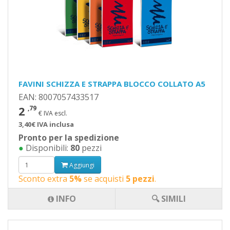
FAVINI SCHIZZA E STRAPPA BLOCCO COLLATO A5
EAN: 8007057433517
2
,79
€ IVA escl.
3,40€ IVA inclusa
Pronto per la spedizione
●
Disponibili:
80
pezzi
Aggiungi
Sconto extra
5%
se acquisti
5 pezzi
.
INFO
🔍 SIMILI