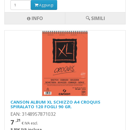
Aggiungi
INFO
🔍 SIMILI
CANSON ALBUM XL SCHIZZO A4 CROQUIS
SPIRALATO 120 FOGLI 90 GR.
EAN: 3148957871032
7
,21
€ IVA escl.
8,80€ IVA inclusa