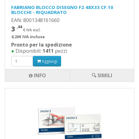
FABRIANO BLOCCO DISEGNO F2 48X33 CF.10
BLOCCHI - RIQUADRATO
EAN: 8001348161660
3
,44
€ IVA escl.
4,20€ IVA inclusa
Pronto per la spedizione
●
Disponibili:
1411
pezzi
Aggiungi
INFO
🔍 SIMILI