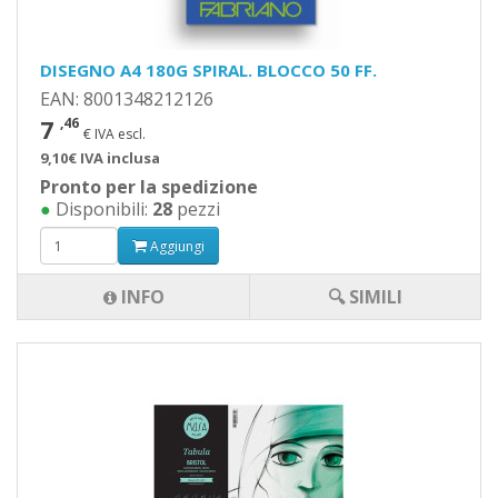
DISEGNO A4 180G SPIRAL. BLOCCO 50 FF.
EAN: 8001348212126
7
,46
€ IVA escl.
9,10€ IVA inclusa
Pronto per la spedizione
●
Disponibili:
28
pezzi
Aggiungi
INFO
🔍 SIMILI