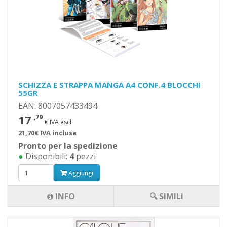
SCHIZZA E STRAPPA MANGA A4 CONF.4 BLOCCHI
55GR
EAN: 8007057433494
17
,79
€ IVA escl.
21,70€ IVA inclusa
Pronto per la spedizione
●
Disponibili:
4
pezzi
Aggiungi
INFO
🔍 SIMILI