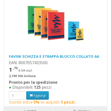
FAVINI SCHIZZA E STRAPPA BLOCCO COLLATO A6
EAN: 8007057433500
1
,72
€ IVA escl.
2,10€ IVA inclusa
Pronto per la spedizione
●
Disponibili:
125
pezzi
Aggiungi
Sconto extra
5%
se acquisti
5 pezzi
.