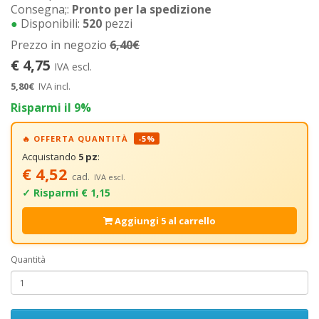
Consegna;:
Pronto per la spedizione
●
Disponibili:
520
pezzi
Prezzo in negozio
6,40€
€ 4,75
IVA escl.
5,80€
IVA incl.
Risparmi il 9%
🔥 OFFERTA QUANTITÀ
-5%
Acquistando
5 pz
:
€ 4,52
cad.
IVA escl.
✓ Risparmi € 1,15
Aggiungi 5 al carrello
Quantità