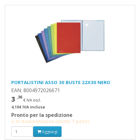
PORTALISTINI ASSO 30 BUSTE 22X30 NERO
EAN: 8004972026671
3
,36
€ IVA escl.
4,10€ IVA inclusa
Pronto per la spedizione
● In esaurimento ultimi 1 pezzi
Aggiungi