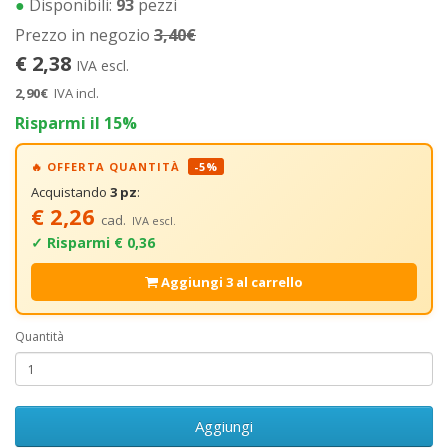
●
Disponibili:
93
pezzi
Prezzo in negozio
3,40€
€ 2,38
IVA escl.
2,90€
IVA incl.
Risparmi il 15%
🔥 OFFERTA QUANTITÀ
-5%
Acquistando
3 pz
:
€ 2,26
cad.
IVA escl.
✓ Risparmi € 0,36
Aggiungi 3 al carrello
Quantità
Aggiungi