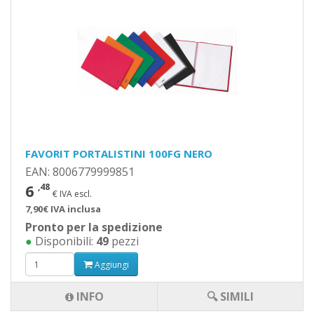
FAVORIT PORTALISTINI 100FG NERO
EAN: 8006779999851
6
,48
€ IVA escl.
7,90€ IVA inclusa
Pronto per la spedizione
●
Disponibili:
49
pezzi
Aggiungi
INFO
🔍 SIMILI