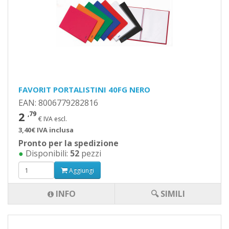
FAVORIT PORTALISTINI 40FG NERO
EAN: 8006779282816
2
,79
€ IVA escl.
3,40€ IVA inclusa
Pronto per la spedizione
●
Disponibili:
52
pezzi
Aggiungi
INFO
🔍 SIMILI