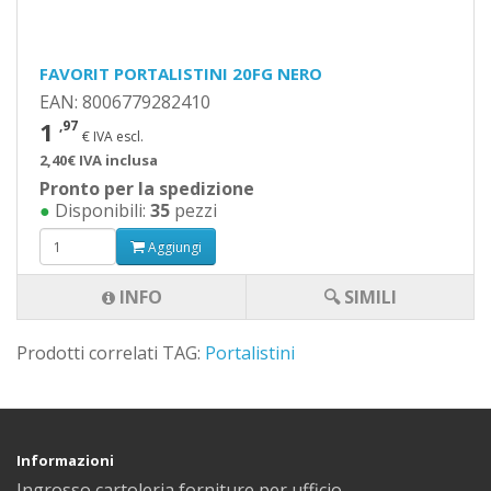
FAVORIT PORTALISTINI 20FG NERO
EAN: 8006779282410
1
,97
€ IVA escl.
2,40€ IVA inclusa
Pronto per la spedizione
●
Disponibili:
35
pezzi
Aggiungi
INFO
🔍 SIMILI
Prodotti correlati TAG:
Portalistini
Informazioni
Ingrosso cartoleria forniture per ufficio