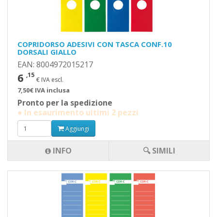
COPRIDORSO ADESIVI CON TASCA CONF.10
DORSALI GIALLO
EAN: 8004972015217
6
,15
€ IVA escl.
7,50€ IVA inclusa
Pronto per la spedizione
● In esaurimento ultimi 2 pezzi
Aggiungi
INFO
🔍 SIMILI