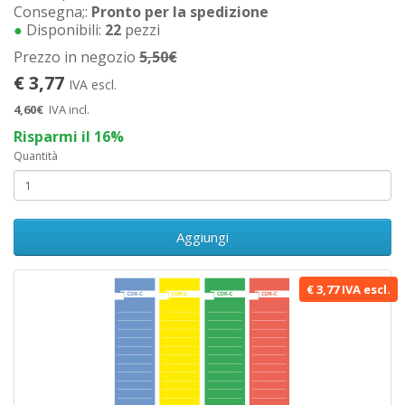
Consegna;:
Pronto per la spedizione
●
Disponibili:
22
pezzi
Prezzo in negozio
5,50€
€ 3,77
IVA escl.
4,60€
IVA incl.
Risparmi il 16%
Quantità
Aggiungi
€ 3,77 IVA escl.