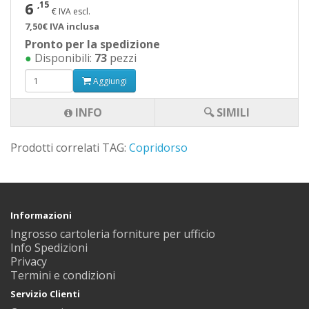
6
,15
€ IVA escl.
7,50€ IVA inclusa
Pronto per la spedizione
●
Disponibili:
73
pezzi
Aggiungi
INFO
🔍 SIMILI
Prodotti correlati TAG:
Copridorso
Informazioni
Ingrosso cartoleria forniture per ufficio
Info Spedizioni
Privacy
Termini e condizioni
Servizio Clienti