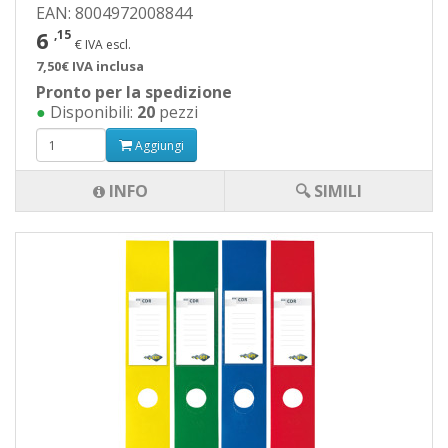
EAN: 8004972008844
6
,15
€ IVA escl.
7,50€ IVA inclusa
Pronto per la spedizione
●
Disponibili:
20
pezzi
Aggiungi
INFO
🔍 SIMILI