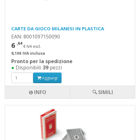
CARTE DA GIOCO MILANESI IN PLASTICA
EAN: 8001097150090
6
,64
€ IVA escl.
8,10€ IVA inclusa
Pronto per la spedizione
●
Disponibili:
39
pezzi
Aggiungi
INFO
🔍 SIMILI