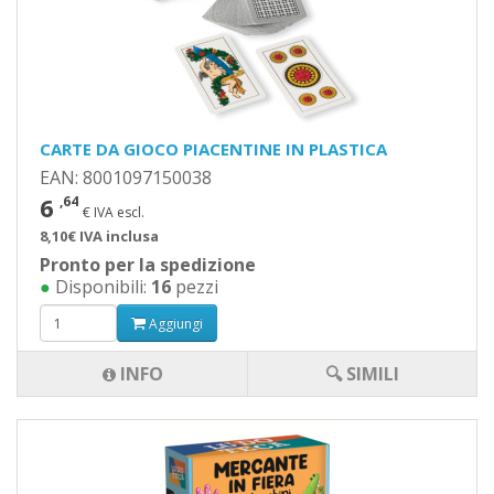
CARTE DA GIOCO PIACENTINE IN PLASTICA
EAN: 8001097150038
6
,64
€ IVA escl.
8,10€ IVA inclusa
Pronto per la spedizione
●
Disponibili:
16
pezzi
Aggiungi
INFO
🔍 SIMILI