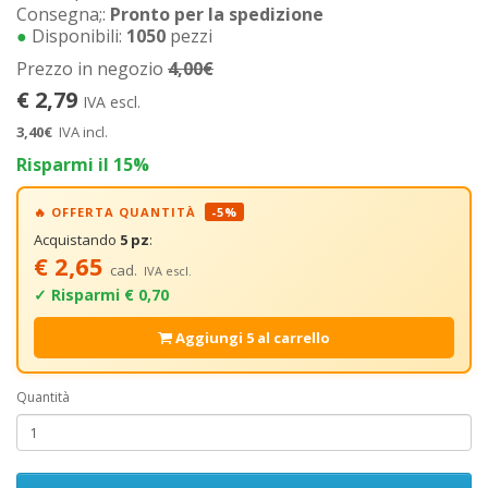
Consegna;:
Pronto per la spedizione
●
Disponibili:
1050
pezzi
Prezzo in negozio
4,00€
€ 2,79
IVA escl.
3,40€
IVA incl.
Risparmi il 15%
🔥 OFFERTA QUANTITÀ
-5%
Acquistando
5 pz
:
€ 2,65
cad.
IVA escl.
✓ Risparmi € 0,70
Aggiungi 5 al carrello
Quantità