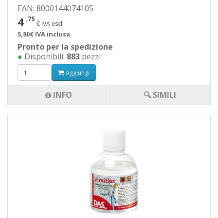
EAN: 8000144074105
4
,75
€ IVA escl.
5,80€ IVA inclusa
Pronto per la spedizione
●
Disponibili:
883
pezzi
Aggiungi
INFO
🔍 SIMILI