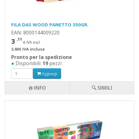
FILA DAS WOOD PANETTO 350GR.
EAN: 8000144009220
3
,11
€ IVA escl.
3,80€ IVA inclusa
Pronto per la spedizione
●
Disponibili:
19
pezzi
Aggiungi
INFO
🔍 SIMILI