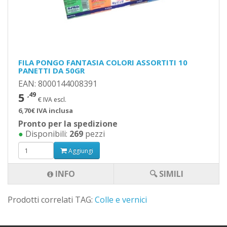
FILA PONGO FANTASIA COLORI ASSORTITI 10
PANETTI DA 50GR
EAN: 8000144008391
5
,49
€ IVA escl.
6,70€ IVA inclusa
Pronto per la spedizione
●
Disponibili:
269
pezzi
Aggiungi
INFO
🔍 SIMILI
Prodotti correlati TAG:
Colle e vernici