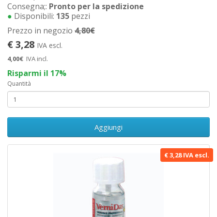
Consegna;:
Pronto per la spedizione
●
Disponibili:
135
pezzi
Prezzo in negozio
4,80€
€ 3,28
IVA escl.
4,00€
IVA incl.
Risparmi il 17%
Quantità
Aggiungi
€ 3,28 IVA escl.