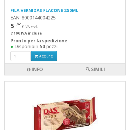
FILA VERNIDAS FLACONE 250ML
EAN: 8000144004225
5
,82
€ IVA escl.
7,10€ IVA inclusa
Pronto per la spedizione
●
Disponibili:
50
pezzi
Aggiungi
INFO
🔍 SIMILI