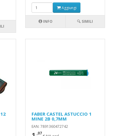
Aggiungi
INFO
🔍 SIMILI
ILI
 12
FABER CASTEL ASTUCCIO 1
MINE 2B 0,7MM
EAN: 7891360472742
1
,07