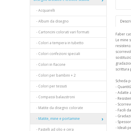
- Acquarelli
- Album da disegno
Descri
- Cartoncini colorati vari formati
Faber cas
Le mine s
- Colori a tempera in tubetto
resistenz
scorrevol
- Colori confezioni speciali
sostituzio
gradazion
- Colori in flacone
scrittura
- Colori per bambini + 2
Scheda p
- Colori per tessuti
- Quantit
- Adatte 
- Compassi balaustroni
- Resisten
- Scorrevo
- Matite da disegno colorate
- Facili d
- Gradazi
- Matite, mine e portamine
- Spesso
- Ideali p
- Pastelli ad olio e cera