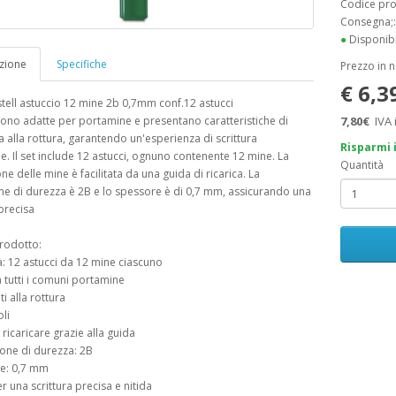
Codice pr
Consegna;
●
Disponibi
zione
Specifiche
Prezzo in 
€ 6,3
tell astuccio 12 mine 2b 0,7mm conf.12 astucci
ono adatte per portamine e presentano caratteristiche di
7,80€
IVA 
a alla rottura, garantendo un'esperienza di scrittura
Risparmi 
e. Il set include 12 astucci, ognuno contenente 12 mine. La
Quantità
ne delle mine è facilitata da una guida di ricarica. La
e di durezza è 2B e lo spessore è di 0,7 mm, assicurando una
 precisa
rodotto:
à: 12 astucci da 12 mine ciascuno
a tutti i comuni portamine
ti alla rottura
li
a ricaricare grazie alla guida
one di durezza: 2B
re: 0,7 mm
er una scrittura precisa e nitida