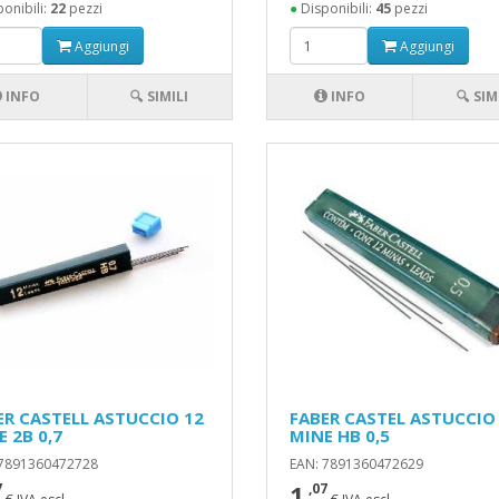
onibili:
22
pezzi
●
Disponibili:
45
pezzi
Aggiungi
Aggiungi
INFO
🔍 SIMILI
INFO
🔍 SIM
ER CASTELL ASTUCCIO 12
FABER CASTEL ASTUCCIO
 2B 0,7
MINE HB 0,5
 7891360472728
EAN: 7891360472629
1
7
,07