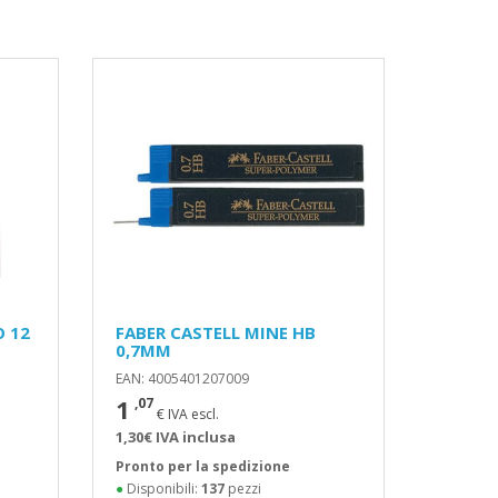
O 12
FABER CASTELL MINE HB
0,7MM
EAN: 4005401207009
1
,07
€ IVA escl.
1,30€ IVA inclusa
Pronto per la spedizione
●
Disponibili:
137
pezzi