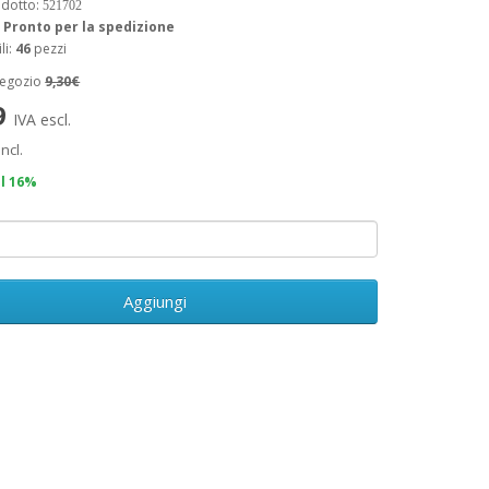
odotto:
521702
:
Pronto per la spedizione
li:
46
pezzi
negozio
9,30€
9
IVA escl.
incl.
il 16%
Aggiungi