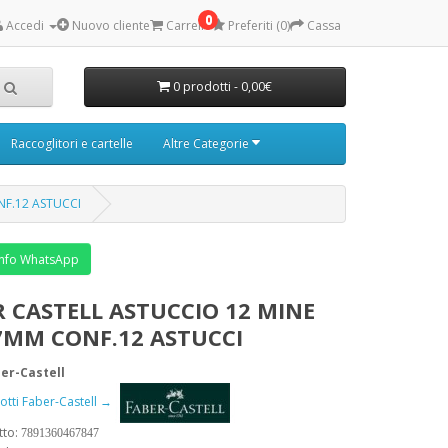
0
Accedi
Nuovo cliente
Carrello
Preferiti (0)
Cassa
0 prodotti - 0,00€
Raccoglitori e cartelle
Altre Categorie
NF.12 ASTUCCI
nfo WhatsApp
R CASTELL ASTUCCIO 12 MINE
,7MM CONF.12 ASTUCCI
er-Castell
dotti Faber-Castell →
tto:
7891360467847