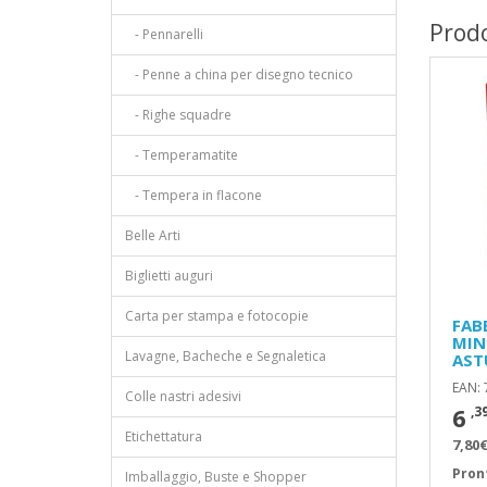
Prodo
- Pennarelli
- Penne a china per disegno tecnico
- Righe squadre
- Temperamatite
- Tempera in flacone
Belle Arti
Biglietti auguri
Carta per stampa e fotocopie
FAB
MIN
Lavagne, Bacheche e Segnaletica
AST
EAN:
Colle nastri adesivi
6
,3
Etichettatura
7,80€
Pron
Imballaggio, Buste e Shopper