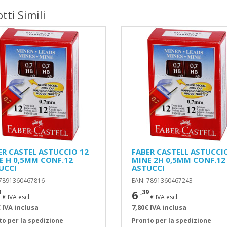
tti Simili
ER CASTEL ASTUCCIO 12
FABER CASTELL ASTUCCI
E H 0,5MM CONF.12
MINE 2H 0,5MM CONF.12
UCCI
ASTUCCI
 7891360467816
EAN: 7891360467243
6
9
,39
€ IVA escl.
€ IVA escl.
 IVA inclusa
7,80€ IVA inclusa
to per la spedizione
Pronto per la spedizione