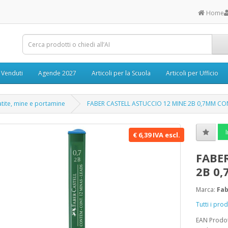
Home
ù Venduti
Agende 2027
Articoli per la Scuola
Articoli per Ufficio
tite, mine e portamine
FABER CASTELL ASTUCCIO 12 MINE 2B 0,7MM CO
I
€ 6,39 IVA escl.
FABE
2B 0
Marca:
Fab
Tutti i pro
EAN Prodo