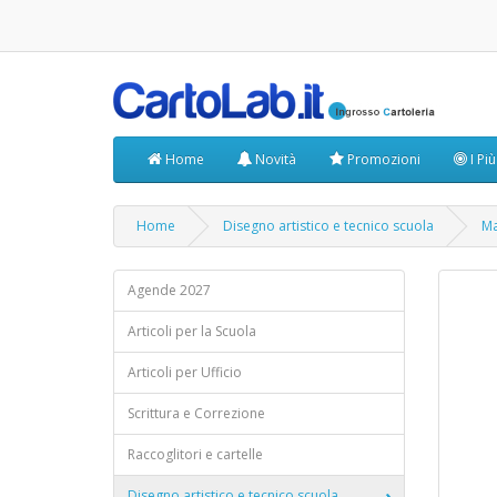
Home
Novità
Promozioni
I Pi
Home
Disegno artistico e tecnico scuola
Ma
Agende 2027
Articoli per la Scuola
Articoli per Ufficio
Scrittura e Correzione
Raccoglitori e cartelle
Disegno artistico e tecnico scuola