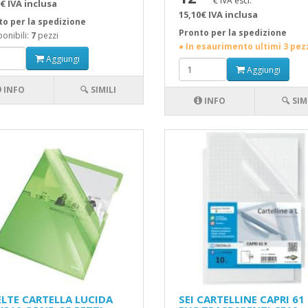
€ IVA escl.
€ IVA inclusa
15,10€ IVA inclusa
to per la spedizione
Pronto per la spedizione
onibili:
7
pezzi
● In esaurimento ultimi 3 pez
Aggiungi
Aggiungi
INFO
🔍 SIMILI
INFO
🔍 SIM
ELTE CARTELLA LUCIDA
SEI CARTELLINE CAPRI 61