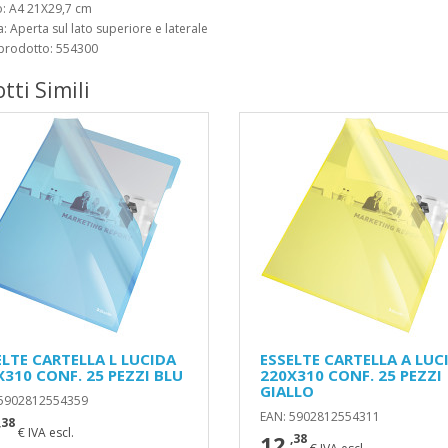
o: A4 21X29,7 cm
a: Aperta sul lato superiore e laterale
 prodotto: 554300
tti Simili
ELTE CARTELLA L LUCIDA
ESSELTE CARTELLA A LUC
X310 CONF. 25 PEZZI BLU
220X310 CONF. 25 PEZZI
GIALLO
 5902812554359
EAN: 5902812554311
,38
€ IVA escl.
12
,38