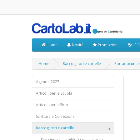
Home
Novità
Promozioni
I Pi
Home
Raccoglitori e cartelle
Portadocument
Agende 2027
Articoli per la Scuola
Articoli per Ufficio
Scrittura e Correzione
Raccoglitori e cartelle
- Dossier e raccoglitori con custodia