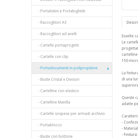
- Portalistini e Portabiglietti
- Raccoglitori A3
Descri
- Raccoglitori ad anelli
Esselte c
Le cartel
- Cartelle portaprogetti
progettat
cartellin
- Cartelle con clip
150 micr
- Portadocumenti in polipropilene
La finitu
di una lun
- Buste Cristal e Divisori
superiore
- Cartelline con elastico
Queste ca
- Cartelline Manilla
adatte p
- Cartelle sospese per armadi archivio
Caratteri
- Confezi
- Portablocco
- Materia
- Finitura
- Buste con bottone