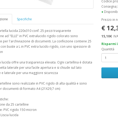
Codice pr
Consegna;
●
Disponibi
zione
Specifiche
Prezzo in 
€ 12
artella lucida 220x310 conf. 25 pezzi trasparente
line ad "ELLE" in PVC extralucido rigido colorato sono
15,10€
IVA
e per l'archiviazione di documenti. La confezione contiene 25
Risparmi 
e con buste a L in PVC extra lucido rigido, con uno spessore di
Quantità
on
ra lucida offre una trasparenza elevata. Ogni cartellina è dotata
etta laterale per una facile apertura e si chiude sul lato
 e laterale per una maggiore sicurezza
rtelline sono realizzate in PVC rigido di alta qualità e sono
er documenti di formato A4 (21X29,7 cm)
stiche:
one da 25 cartelline
le: PVC rigido 150 micron
: Liscia lucida