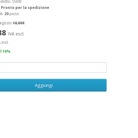
odotto:
55430
:
Pronto per la spedizione
li:
20
pezzi
negozio
18,00€
,38
IVA escl.
 incl.
il 16%
Aggiungi