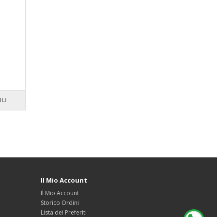
ILI
Il Mio Account
Il Mio Account
Storico Ordini
Lista dei Preferiti