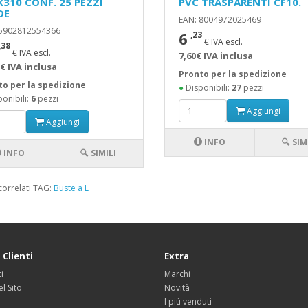
X310 CONF. 25 PEZZI
PVC TRASPARENTI CF10.
DE
EAN: 8004972025469
 5902812554366
6
,23
€ IVA escl.
,38
€ IVA escl.
7,60€ IVA inclusa
€ IVA inclusa
Pronto per la spedizione
to per la spedizione
●
Disponibili:
27
pezzi
onibili:
6
pezzi
Aggiungi
Aggiungi
INFO
🔍 SIM
INFO
🔍 SIMILI
correlati TAG:
Buste a L
 Clienti
Extra
i
Marchi
l Sito
Novità
I più venduti