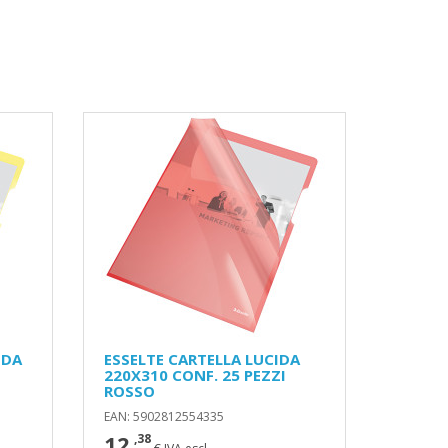
IDA
ESSELTE CARTELLA LUCIDA
220X310 CONF. 25 PEZZI
ROSSO
EAN: 5902812554335
12
,38