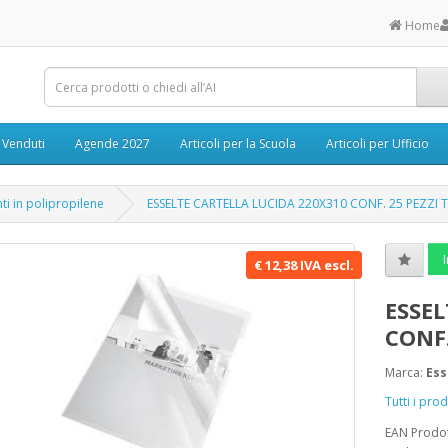
Home
ù Venduti
Agende 2027
Articoli per la Scuola
Articoli per Ufficio
i in polipropilene
ESSELTE CARTELLA LUCIDA 220X310 CONF. 25 PEZZI
I
€ 12,38 IVA escl.
ESSEL
CONF.
Marca:
Ess
Tutti i pro
EAN Prodo