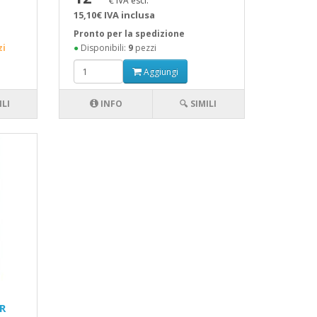
€ IVA escl.
15,10€ IVA inclusa
Pronto per la spedizione
zi
●
Disponibili:
9
pezzi
Aggiungi
ILI
INFO
🔍 SIMILI
 R