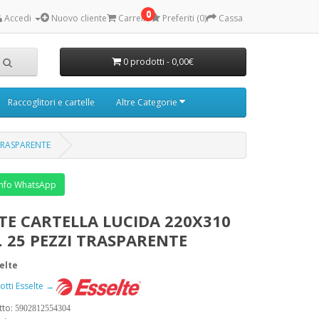
0
Accedi
Nuovo cliente
Carrello
Preferiti (0)
Cassa
0 prodotti - 0,00€
Raccoglitori e cartelle
Altre Categorie
 TRASPARENTE
nfo WhatsApp
TE CARTELLA LUCIDA 220X310
 25 PEZZI TRASPARENTE
elte
dotti Esselte →
tto:
5902812554304