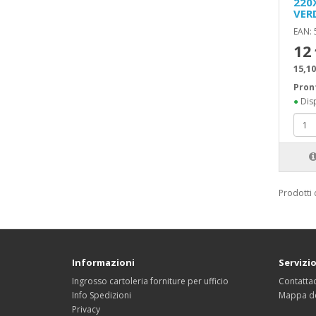
220
VER
EAN:
12
15,10
Pron
●
Disp
Prodotti 
Informazioni
Servizio
Ingrosso cartoleria forniture per ufficio
Contattac
Info Spedizioni
Mappa de
Privacy