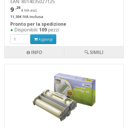
EAN: 8014035027125
9
,26
€ IVA escl.
11,30€ IVA inclusa
Pronto per la spedizione
●
Disponibili:
109
pezzi
Aggiungi
INFO
🔍 SIMILI