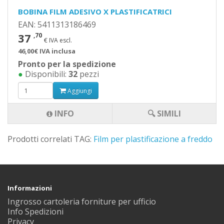
BOBINA FILM ADESIVO X PLASTIFICATRICI
EAN: 5411313186469
37
,70
€ IVA escl.
46,00€ IVA inclusa
Pronto per la spedizione
●
Disponibili:
32
pezzi
Aggiungi
INFO
🔍 SIMILI
Prodotti correlati TAG:
Film per plastificazione a freddo
Informazioni
Ingrosso cartoleria forniture per ufficio
Info Spedizioni
Privacy