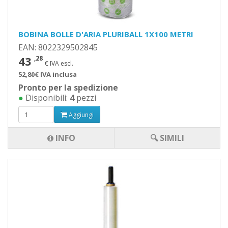
BOBINA BOLLE D'ARIA PLURIBALL 1X100 METRI
EAN: 8022329502845
43
,28
€ IVA escl.
52,80€ IVA inclusa
Pronto per la spedizione
●
Disponibili:
4
pezzi
Aggiungi
INFO
🔍 SIMILI