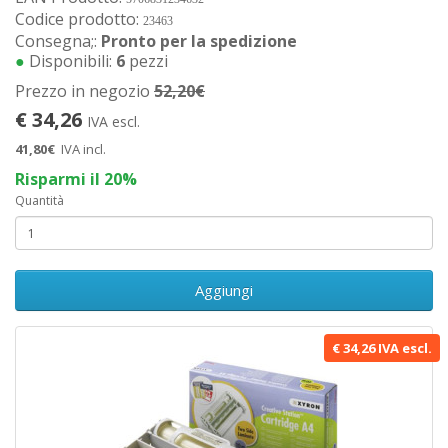
Codice prodotto:
23463
Consegna;:
Pronto per la spedizione
●
Disponibili:
6
pezzi
Prezzo in negozio
52,20€
€ 34,26
IVA escl.
41,80€
IVA incl.
Risparmi il 20%
Quantità
Aggiungi
€ 34,26 IVA escl.