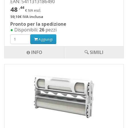
EAN: 5411313186490
48
,44
€ IVA escl.
59,10€ IVA inclusa
Pronto per la spedizione
●
Disponibili:
26
pezzi
Aggiungi
INFO
🔍 SIMILI