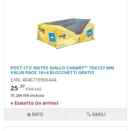
POST-IT® NOTES GIALLO CANARY™ 76X127 MM
VALUE PACK 16+4 BLOCCHETTI GRATIS
EAN: 4046719906444
25
,57
€ IVA escl.
31,20€ IVA inclusa
●
Esaurito (in arrivo)
INFO
🔍 SIMILI