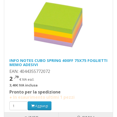
INFO NOTES CUBO SPRING 400FF 75X75 FOGLIETTI
MEMO ADESIVI
EAN: 4044355772072
2
,79
€ IVA escl.
3,40€ IVA inclusa
Pronto per la spedizione
● In esaurimento ultimi 1 pezzi
Aggiungi