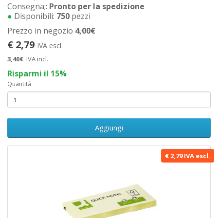
Consegna;:
Pronto per la spedizione
●
Disponibili:
750
pezzi
Prezzo in negozio
4,00€
€ 2,79
IVA escl.
3,40€
IVA incl.
Risparmi il 15%
Quantità
Aggiungi
€ 2,79 IVA escl.