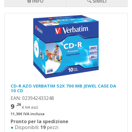
INFO
🔍 SIMILI
CD-R AZO VERBATIM 52X 700 MB JEWEL CASE DA
10 CD
EAN: 023942433248
9
,26
€ IVA escl.
11,30€ IVA inclusa
Pronto per la spedizione
●
Disponibili:
19
pezzi