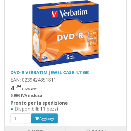
DVD-R VERBATIM JEWEL CASE 4.7 GB
EAN: 0239424351811
4
,84
€ IVA escl.
5,90€ IVA inclusa
Pronto per la spedizione
●
Disponibili:
11
pezzi
Aggiungi