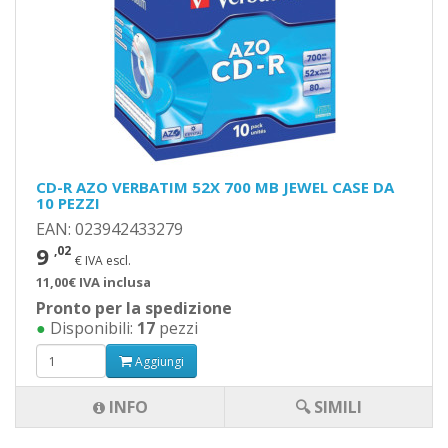
CD-R AZO VERBATIM 52X 700 MB JEWEL CASE DA
10 PEZZI
EAN: 023942433279
9
,02
€ IVA escl.
11,00€ IVA inclusa
Pronto per la spedizione
●
Disponibili:
17
pezzi
Aggiungi
INFO
🔍 SIMILI