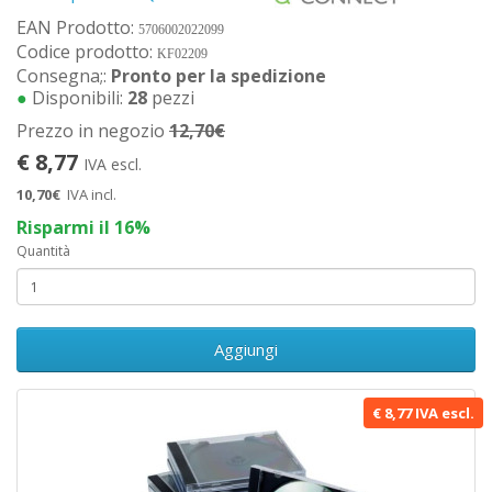
EAN Prodotto:
5706002022099
Codice prodotto:
KF02209
Consegna;:
Pronto per la spedizione
●
Disponibili:
28
pezzi
Prezzo in negozio
12,70€
€ 8,77
IVA escl.
10,70€
IVA incl.
Risparmi il 16%
Quantità
Aggiungi
€ 8,77 IVA escl.