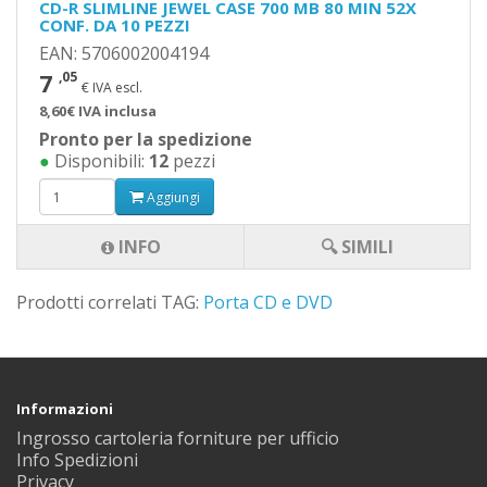
CD-R SLIMLINE JEWEL CASE 700 MB 80 MIN 52X
CONF. DA 10 PEZZI
EAN: 5706002004194
7
,05
€ IVA escl.
8,60€ IVA inclusa
Pronto per la spedizione
●
Disponibili:
12
pezzi
Aggiungi
INFO
🔍 SIMILI
Prodotti correlati TAG:
Porta CD e DVD
Informazioni
Ingrosso cartoleria forniture per ufficio
Info Spedizioni
Privacy