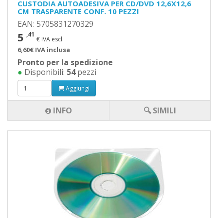
CUSTODIA AUTOADESIVA PER CD/DVD 12,6X12,6
CM TRASPARENTE CONF. 10 PEZZI
EAN: 5705831270329
5
,41
€ IVA escl.
6,60€ IVA inclusa
Pronto per la spedizione
●
Disponibili:
54
pezzi
Aggiungi
INFO
🔍 SIMILI