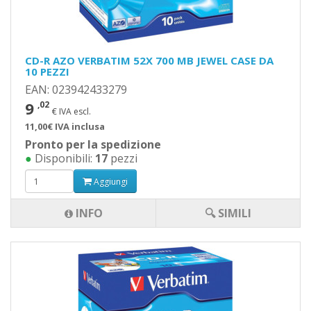
CD-R AZO VERBATIM 52X 700 MB JEWEL CASE DA
10 PEZZI
EAN: 023942433279
9
,02
€ IVA escl.
11,00€ IVA inclusa
Pronto per la spedizione
●
Disponibili:
17
pezzi
Aggiungi
INFO
🔍 SIMILI