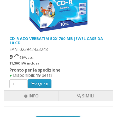
CD-R AZO VERBATIM 52X 700 MB JEWEL CASE DA
10 CD
EAN: 023942433248
9
,26
€ IVA escl.
11,30€ IVA inclusa
Pronto per la spedizione
●
Disponibili:
19
pezzi
Aggiungi
INFO
🔍 SIMILI