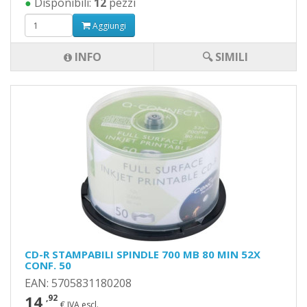
●
Disponibili:
12
pezzi
Aggiungi
INFO
🔍 SIMILI
CD-R STAMPABILI SPINDLE 700 MB 80 MIN 52X
CONF. 50
EAN: 5705831180208
14
,92
€ IVA escl.