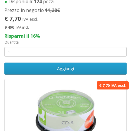
●
Disponibili:
124
pezzi
Prezzo in negozio
11,20€
€ 7,70
IVA escl.
9,40€
IVA incl.
Risparmi il 16%
Quantità
Aggiungi
€ 7,70 IVA escl.