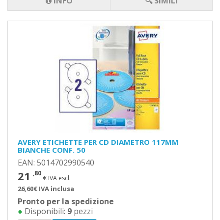
INFO
🔍 SIMILI
AVERY ETICHETTE PER CD DIAMETRO 117MM
BIANCHE CONF. 50
EAN: 5014702990540
21
,80
€ IVA escl.
26,60€ IVA inclusa
Pronto per la spedizione
●
Disponibili:
9
pezzi