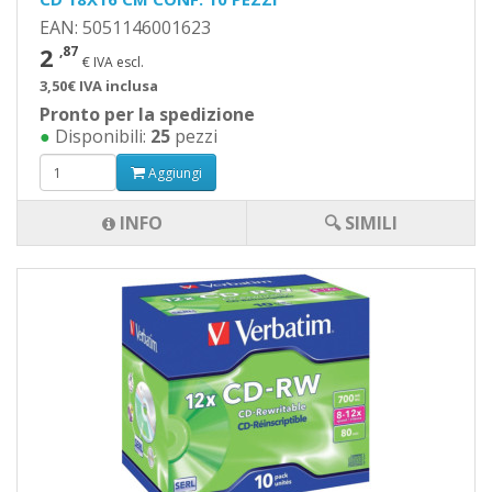
EAN: 5051146001623
2
,87
€ IVA escl.
3,50€ IVA inclusa
Pronto per la spedizione
●
Disponibili:
25
pezzi
Aggiungi
INFO
🔍 SIMILI