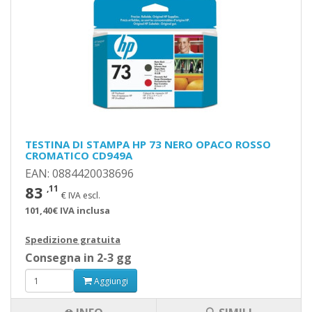
TESTINA DI STAMPA HP 73 NERO OPACO ROSSO
CROMATICO CD949A
EAN: 0884420038696
83
,11
€ IVA escl.
101,40€ IVA inclusa
Spedizione gratuita
Consegna in 2-3 gg
Aggiungi