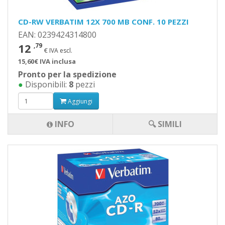
CD-RW VERBATIM 12X 700 MB CONF. 10 PEZZI
EAN: 0239424314800
12
,79
€ IVA escl.
15,60€ IVA inclusa
Pronto per la spedizione
●
Disponibili:
8
pezzi
Aggiungi
INFO
🔍 SIMILI